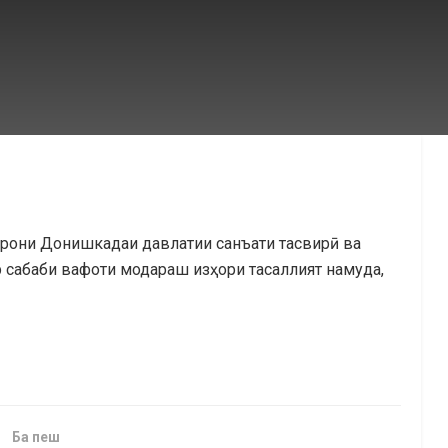
горони Донишкадаи давлатии санъати тасвирӣ ва
 сабаби вафоти модараш изҳори тасаллият намуда,
Ба пеш