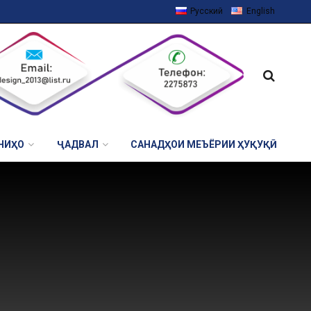
Русский
English
НИҲО
ҶАДВАЛ
САНАДҲОИ МЕЪЁРИИ ҲУҚУҚӢ