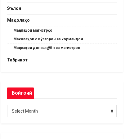
Эълон
Мақолаҳо
Мақолаҳои магистрҳо
Маколаҳои омӯзгорон ва кормандон
Мақолаҳои донишҷӯён ва магистрон
Табрикот
Бойгонӣ
Бойгонӣ
Select Month