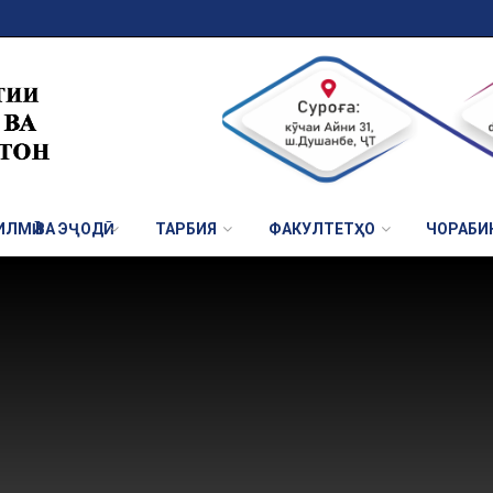
ЛМӢ ВА ЭҶОДӢ
ТАРБИЯ
ФАКУЛТЕТҲО
ЧОРАБИ