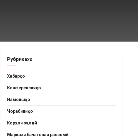
Рубрикахо
Хабарҳо
Конференсияҳо
Намоишҳо
Чорабиниҳо
Корҳои эҷодӣ
Маркази бачагонаи рассомӣ