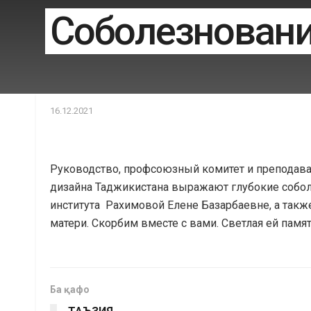
Соболезнован
16.12.2021
Руководство, профсоюзный комитет и преподават
дизайна Таджикистана выражают глубокие собол
института Рахимовой Елене Базарбаевне, а такж
матери. Скорбим вместе с вами. Светлая ей памят
Ба қафо