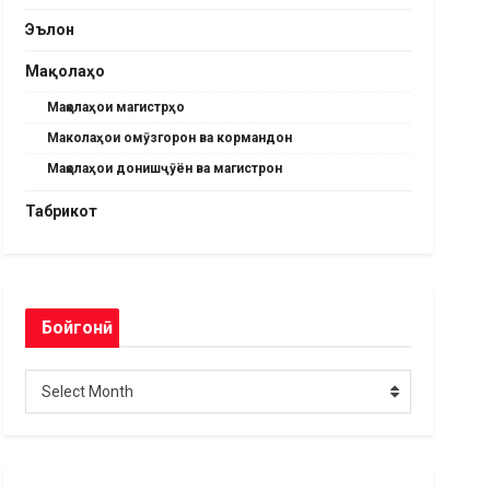
Эълон
Мақолаҳо
Мақолаҳои магистрҳо
Маколаҳои омӯзгорон ва кормандон
Мақолаҳои донишҷӯён ва магистрон
Табрикот
Бойгонӣ
Бойгонӣ
Select Month