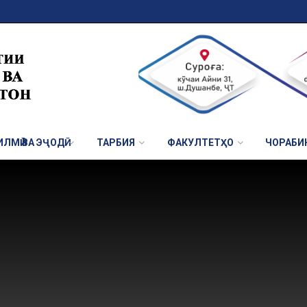
ЛМӢ ВА ЭҶОДӢ
ТАРБИЯ
ФАКУЛТЕТҲО
ЧОРАБИ