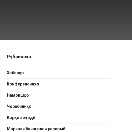
Рубрикахо
Хабарҳо
Конференсияҳо
Намоишҳо
Чорабиниҳо
Корҳои эҷодӣ
Маркази бачагонаи рассомӣ