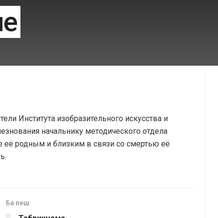
ие
ели Института изобразительного искусства и
езнования начальнику методического отдела
е её родным и близким в связи со смертью её
ь.
Ба пеш