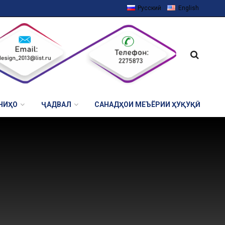
Русский
English
НИҲО
ҶАДВАЛ
САНАДҲОИ МЕЪЁРИИ ҲУҚУҚӢ