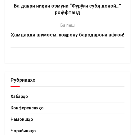
Ба даври ниҳоии озмуни “Фурӯғи субҳи доноӣ…”
роҳ ёфтанд
Ба пеш
Ҳамдарди шумоем, хоҳарону бародарони афғон!
Рубрикахо
Хабарҳо
Конференсияҳо
Намоишҳо
Чорабиниҳо