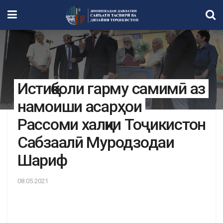
Истиқболи гарму самимӣ аз
намоиши асарҳои
Рассоми халқии Тоҷикистон
Сабзаалӣ Муродзодаи
Шариф
08.05.2021