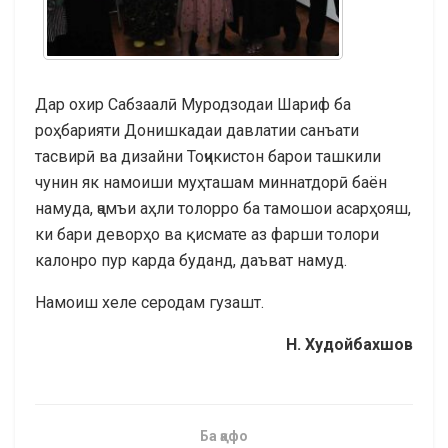
Дар охир Сабзаалӣ Муродзодаи Шариф ба
роҳбарияти Донишкадаи давлатии санъати
тасвирӣ ва дизайни Тоҷикистон барои ташкили
чунин як намоиши муҳташам миннатдорӣ баён
намуда, ҷамъи аҳли толорро ба тамошои асарҳояш,
ки бари деворҳо ва қисмате аз фарши толори
калонро пур карда буданд, даъват намуд.
Намоиш хеле серодам гузашт.
Н. Худойбахшов
Ба қафо