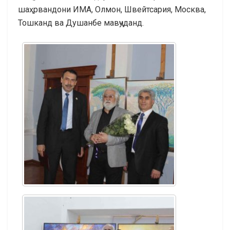
шаҳрвандони ИМА, Олмон, Швейтсария, Москва,
Тошканд ва Душанбе мавҷуданд.