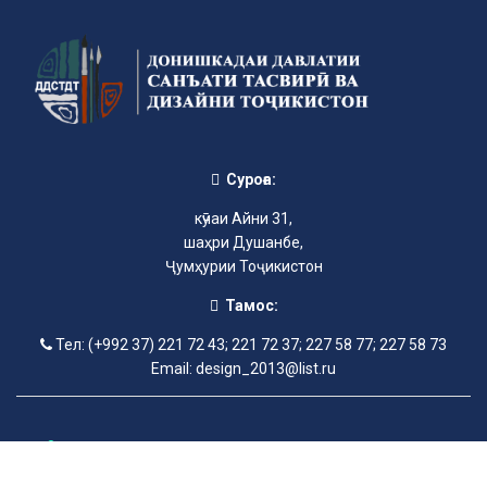
Суроға:
кӯчаи Айни 31,
шаҳри Душанбе,
Ҷумҳурии Тоҷикистон
Тамос:
Тел: (+992 37) 221 72 43; 221 72 37; 227 58 77; 227 58 73
Email: design_2013@list.ru
©2013-2025 Донишкадаи давлатии санъати тасвирӣ ва дизайни
Тоҷикистон