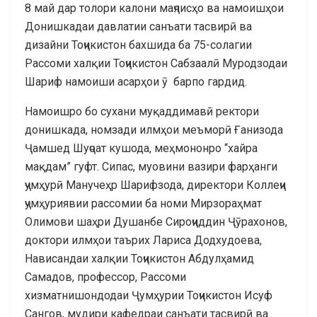
8 май дар толори калони маҷлисҳо ва намоишҳои
Донишкадаи давлатии санъати тасвирӣ ва
дизайни Тоҷикистон бахшида ба 75-солагии
Рассоми халқии Тоҷикистон Сабзаалӣ Муродзодаи
Шариф намоиши асарҳои ӯ барпо гардид.
Намоишро бо сухани муқаддимавӣ ректори
донишкада, номзади илмҳои меъморӣ Ғанизода
Ҷамшед Шуҷоат кушода, меҳмононро “хайра
мақдам” гуфт. Сипас, муовини вазири фарҳанги
ҷумҳурӣ Манучеҳр Шарифзода, директори Коллеҷи
ҷумҳуриявии рассомии ба номи Мирзораҳмат
Олимови шаҳри Душанбе Сироҷиддин Ҷӯрахонов,
доктори илмҳои таърих Лариса Додхудоева,
Нависандаи халқии Тоҷикистон Абдулҳамид
Самадов, профессор, Рассоми
хизматнишондодаи Ҷумҳурии Тоҷикистон Исуф
Сангов, мудири кафедраи санъати тасвирӣ ва