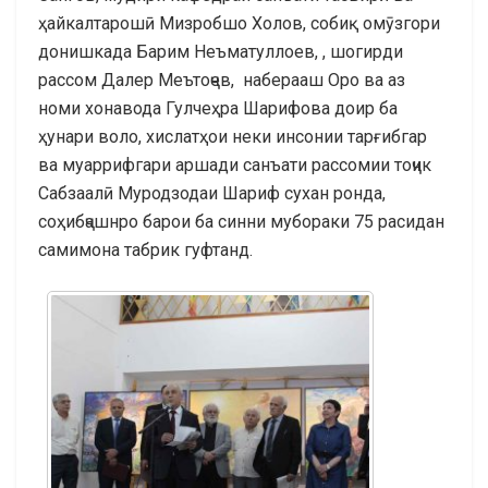
ҳайкалтарошӣ Мизробшо Холов, собиқ омӯзгори
донишкада Барим Неъматуллоев, , шогирди
рассом Далер Меътоҷев, наберааш Оро ва аз
номи хонавода Гулчеҳра Шарифова доир ба
ҳунари воло, хислатҳои неки инсонии тарғибгар
ва муаррифгари аршади санъати рассомии тоҷик
Сабзаалӣ Муродзодаи Шариф сухан ронда,
соҳибҷашнро барои ба синни мубораки 75 расидан
самимона табрик гуфтанд.