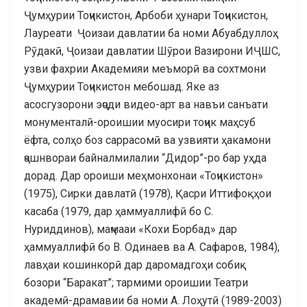
Ҷумҳурии Тоҷикистон, Арбоби ҳунари Тоҷикистон,
Лауреати Ҷоизаи давлатии ба номи Абуабдуллоҳ
Рӯдакӣ, Ҷоизаи давлатии Шӯрои Вазирони ИҶШС,
узви фахрии Академияи меъморӣ ва сохтмони
Ҷумҳурии Тоҷикистон мебошад. Яке аз
асосгузорони эҷоди видео-арт ва навъи санъати
монументалӣ-ороишии муосири тоҷик маҳсуб
ёфта, солҳо боз саррасомӣ ва узвияти ҳакамони
ҷашнвораи байналмилалии “Дидор”-ро бар уҳда
дорад. Дар ороиши меҳмонхонаи «Тоҷикистон»
(1975), Сирки давлатӣ (1978), Қасри Иттифоқҳои
касаба (1979, дар ҳаммуаллифӣ бо С.
Нуриддинов), маҷмааи «Кохи Борбад» дар
ҳаммуаллифӣ бо В. Одинаев ва А. Сафаров, 1984),
лавҳаи кошинкорӣ дар даромадгоҳи собиқ
бозори “Баракат”; тармими ороишии Театри
академӣ-драмавии ба номи А. Лоҳутӣ (1989-2003)