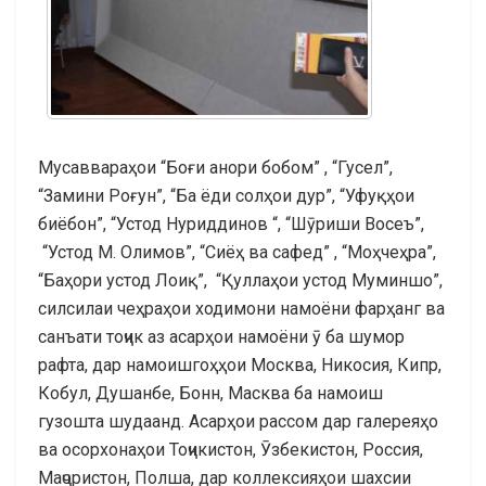
Мусаввараҳои “Боғи анори бобом” , “Гусел”,
“Замини Роғун”, “Ба ёди солҳои дур”, “Уфуқҳои
биёбон”, “Устод Нуриддинов “, “Шӯриши Восеъ”,
“Устод М. Олимов”, “Сиёҳ ва сафед” , “Моҳчеҳра”,
“Баҳори устод Лоиқ”, “Қуллаҳои устод Муминшо”,
силсилаи чеҳраҳои ходимони намоёни фарҳанг ва
санъати тоҷик аз асарҳои намоёни ӯ ба шумор
рафта, дар намоишгоҳҳои Москва, Никосия, Кипр,
Кобул, Душанбе, Бонн, Масква ба намоиш
гузошта шудаанд. Асарҳои рассом дар галереяҳо
ва осорхонаҳои Тоҷикистон, Ӯзбекистон, Россия,
Маҷористон, Полша, дар коллексияҳои шахсии