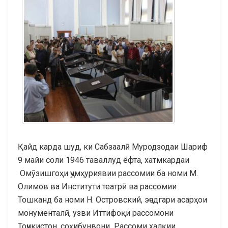
Қайд карда шуд, ки Сабзаалӣ Муродзодаи Шариф
9 майи соли 1946 таваллуд ёфта, хатмкардаи
Омӯзишгоҳи ҷумҳуриявии рассомии ба номи М.
Олимов ва Институти театрӣ ва рассомии
Тошканд ба номи Н. Островский, эҷодгари асарҳои
монументалӣ, узви Иттифоқи рассомони
Тоҷикистон, соҳибунвони Рассоми халқии