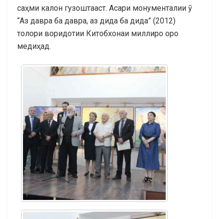
саҳми калон гузоштааст. Асари монументалии ӯ
“Аз давра ба давра, аз дида ба дида” (2012)
толори воридотии Китобхонаи миллиро оро
медиҳад.