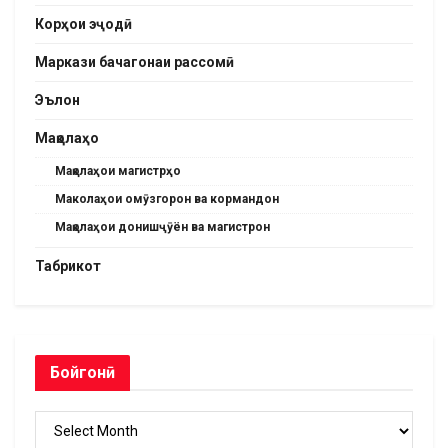
Корҳои эҷодӣ
Маркази бачагонаи рассомӣ
Эълон
Мақолаҳо
Мақолаҳои магистрҳо
Маколаҳои омӯзгорон ва кормандон
Мақолаҳои донишҷӯён ва магистрон
Табрикот
Бойгонӣ
Бойгонӣ