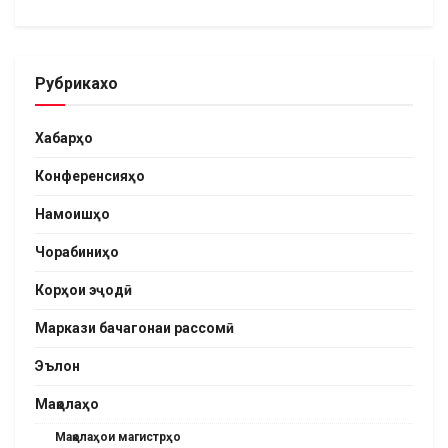
Рубрикахо
Хабарҳо
Конференсияҳо
Намоишҳо
Чорабиниҳо
Корҳои эҷодӣ
Маркази бачагонаи рассомӣ
Эълон
Мақолаҳо
Мақолаҳои магистрҳо