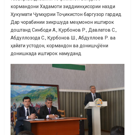
кормандони Хадамоти зиддиинҳисории назди
Ҳукумати Ҷумҳурии Тоҷикистон баргузор гардид.
Дар чорабинии зикршуда меҳмонон иштирок
доштанд Синбоди А., Қурбонов Р., Давлатов С.,
Абдуллозода С., Қурбонов Ш., Абдуллоев Р. ва
ҳайати устодон, кормандон ва донишҷӯёни
донишкада иштирок намуданд.