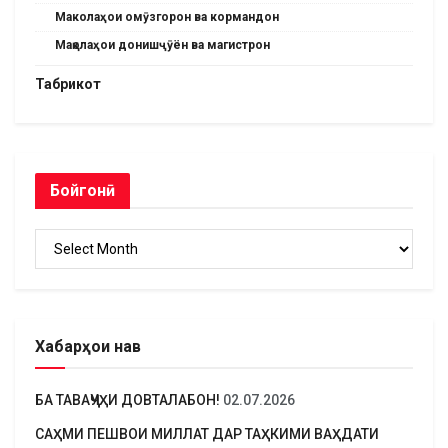
Маколаҳои омӯзгорон ва кормандон
Мақолаҳои донишҷӯён ва магистрон
Табрикот
Бойгонӣ
Бойгонӣ
Хабарҳои нав
БА ТАВАҶҶУҲИ ДОВТАЛАБОН!
02.07.2026
САҲМИ ПЕШВОИ МИЛЛАТ ДАР ТАҲКИМИ ВАҲДАТИ