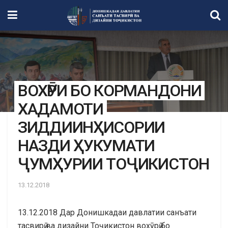
ВОХӮРИ БО КОРМАНДОНИ
ХАДАМОТИ
ЗИДДИИНҲИСОРИИ
НАЗДИ ҲУКУМАТИ
ҶУМҲУРИИ ТОҶИКИСТОН
13.12.2018
13.12.2018 Дар Донишкадаи давлатии санъати
тасвирӣ ва дизайни Тоҷикистон вохӯрӣ бо