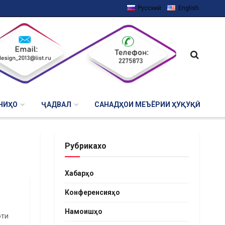
Русский
English
НИҲО
ҶАДВАЛ
САНАДҲОИ МЕЪЁРИИ ҲУҚУҚӢ
Рубрикахо
Хабарҳо
Конференсияҳо
Намоишҳо
оти