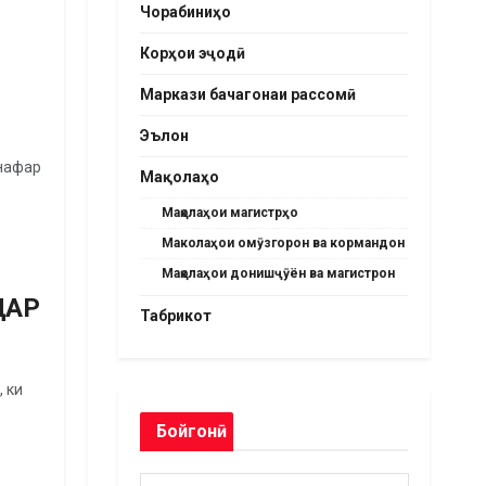
Чорабиниҳо
Корҳои эҷодӣ
Маркази бачагонаи рассомӣ
Эълон
 нафар
Мақолаҳо
Мақолаҳои магистрҳо
Маколаҳои омӯзгорон ва кормандон
Мақолаҳои донишҷӯён ва магистрон
ДАР
Табрикот
 ки
Бойгонӣ
Бойгонӣ