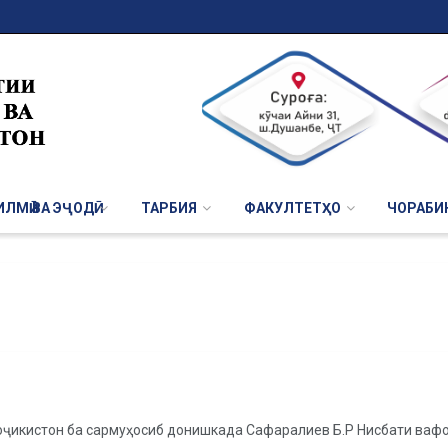
ЛМӢ ВА ЭҶОДӢ
ТАРБИЯ
ФАКУЛТЕТҲО
ЧОРАБИ
оҷикистон ба сармуҳосиб донишкада Сафаралиев Б.Р Нисбати ваф