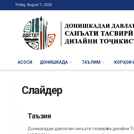
Friday, August 7, 2026
АСОСӢ
ДОНИШКАДА
ТАЪЛИМ
КОРҲОИ И
Слайдер
Таъзия
СЛАЙДЕР
Донишкадаи давлатии санъати тасвирӣ ва дизайни Т