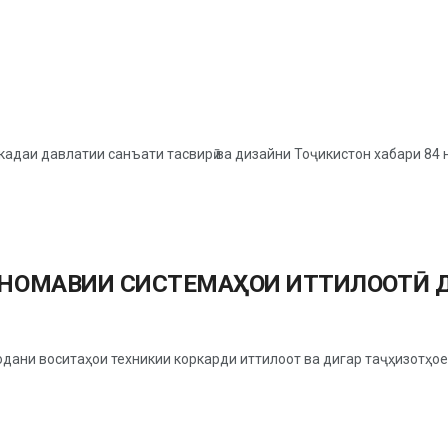
даи давлатии санъати тасвирӣ ва дизайни Тоҷикистон хабари 84
РНОМАВИИ СИСТЕМАҲОИ ИТТИЛООТӢ 
дани воситаҳои техникии коркарди иттилоот ва дигар таҷҳизотҳое,