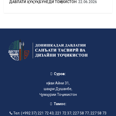
ДАВЛАТИ ҲУҚУҚБУНЁДИ ТОҶИКИСТОН
22.06.2026
Суроға:
кӯчаи Айни 31,
шаҳри Душанбе,
Ҷумҳурии Тоҷикистон
Тамос:
Тел: (+992 37) 221 72 43; 221 72 37; 227 58 77; 227 58 73