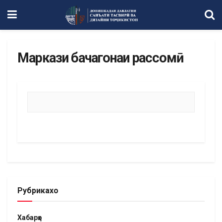
Маркази бачагонаи рассомӣ
Рубрикахо
Хабарҳо