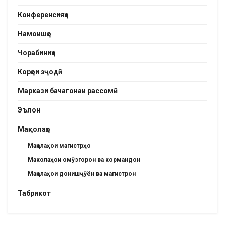
Конференсияҳо
Намоишҳо
Чорабиниҳо
Корҳои эҷодӣ
Маркази бачагонаи рассомӣ
Эълон
Мақолаҳо
Мақолаҳои магистрҳо
Маколаҳои омӯзгорон ва кормандон
Мақолаҳои донишҷӯён ва магистрон
Табрикот