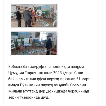
Вобаста ба пазируфтани пешниҳоди панҳуми
Ҷумҳурии Тоҳикистон соли 2025 ҳамчун Соли
байналмилалии ҳифзи пиряхҳо ва санаи 21 март
ҳамчун Рӯзи ҳаҳонии пиряхҳо аз ҳониби Созмони
Милали Муттаҳид дар Донишкада чорабиниҳои
зерин гузаронида шуд.