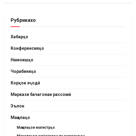
Рубрикахо
Хабарҳо
Конференсияҳо
Намоишҳо
Чорабиниҳо
Корҳои эҷодӣ
Маркази бачагонаи рассомӣ
Эълон
Мақолаҳо
Мақолаҳои магистрҳо
Маколаҳои омӯзгорон ва кормандон