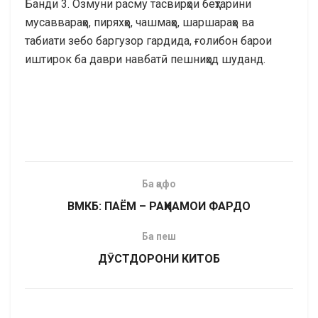
Банди 3. Озмуни расму тасвирҳои беҳтарини
мусаввараҳо, пиряхҳо, чашмаҳо, шаршараҳо ва
табиати зебо баргузор гардида, ғолибон барои
иштирок ба даври навбатӣ пешниҳод шуданд.
Ба қафо
ВМКБ: ПАЁМ – РАҲНАМОИ ФАРДО
Ба пеш
ДӮСТДОРОНИ КИТОБ