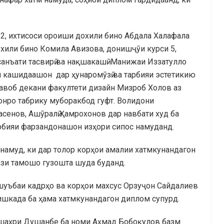
 2, ихтисоси ороиши дохили бино Абдала Халафала
охили бино Комила Авизова, донишҷӯи курси 5,
и санъати тасвирӣ ва нақшакашӣ Манижаи Иззатулло
и кашидаашон дар ҳунаромӯзӣ ва тарбияи эстетикию
авоб декани факултети дизайн Мизроб Холов аз
нро табрику муборакбод гуфт. Волидони
сенов, Ашӯралӣ Ҳамрохонов дар навбати худ ба
рбияи фарзандонашон изҳори сипос намуданд.
намуд, ки дар толор корҳои амалии хатмкунандагон
ази тамошо гузошта шуда буданд.
шуъбаи кадрҳо ва корҳои махсус Орзуҷон Сайдалиев
ишкада ба ҳама хатмкунандагон диплом супурд.
 шаҳри Душанбе ба номи Аҳмад Бобоқулов базм