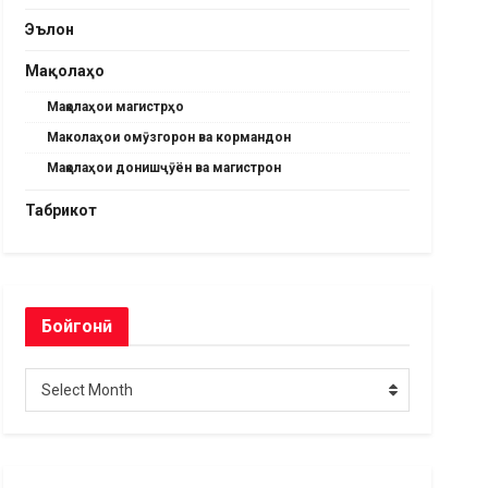
Эълон
Мақолаҳо
Мақолаҳои магистрҳо
Маколаҳои омӯзгорон ва кормандон
Мақолаҳои донишҷӯён ва магистрон
Табрикот
Бойгонӣ
Бойгонӣ
Select Month