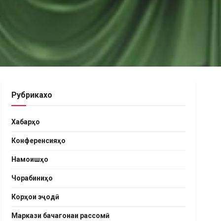
Рубрикахо
Хабарҳо
Конференсияҳо
Намоишҳо
Чорабиниҳо
Корҳои эҷодӣ
Маркази бачагонаи рассомӣ