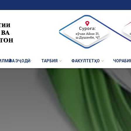
ЛМӢ ВА ЭҶОДӢ
ТАРБИЯ
ФАКУЛТЕТҲО
ЧОРАБИ