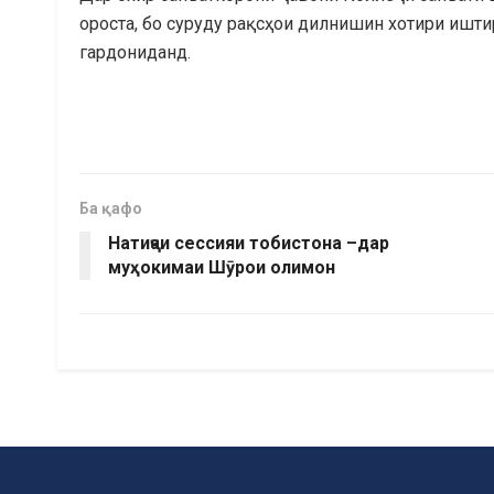
ороста, бо суруду рақсҳои дилнишин хотири ишт
гардониданд.
Ба қафо
Натиҷаи сессияи тобистона –дар
муҳокимаи Шӯрои олимон