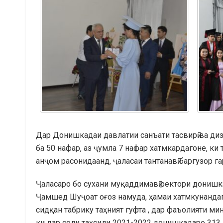
Дар Донишкадаи давлатии санъати тасвирӣ ва ди
ба 50 нафар, аз ҷумла 7 нафар хатмкардагоне, ки
анҷом расонидаанд, ҷаласаи тантанавӣ баргузор га
Ҷаласаро бо сухани муқаддимавӣ ректори донишк
Ҷамшед Шуҷоат оғоз намуда, ҳамаи хатмкунанда
сидқан табрику таҳният гуфта , дар фаъолияти ми
ки дар соли таҳсили 2021-2022 донишкадаро 313 