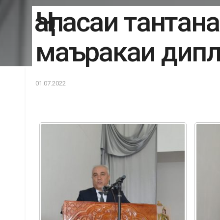
Ҷаласаи тантан
маъракаи дип
01.07.2022