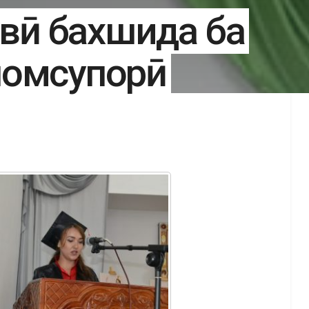
авӣ бахшида ба
ломсупорӣ