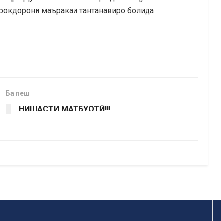
ирокдорони маъракаи тантанавиро болида
Ба пеш
НИШАСТИ МАТБУОТӢ!!!