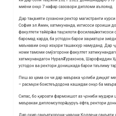
миёни онҳо 7 нафар сазовори дипломи аълоянд.
Дар тақвияти суханони ректор магистранти курси
София эл Амин, хатмкунанда, ихтисоси ороиши д
факултети тайёрӣ ва таҳсилоти фосилавӣ, ихтисос
баромад карда, ба устодон барои заҳматҳои зиёд
маънавии онҳо изҳори ташаккур намуданд. Дар ҷ
номи тамоми омӯзгорони факултет хатмкунандаго
хатмкунандагон Нуралӣ Турахонов, Шарофиддин Ҳа
устодон ва ректори донишкада барои таълиму та
Пеш аз ҳама он чи дар маърака ҷолиби диққат ме
– расмҳои боистеъдодона кашидаи онҳо ба маър
Сипас, бо қироати фармоишот аз ҷониби мудири 
маъракаи дипломсупорӣ шуруъ ёфта, ректори дон
Дар охир санъаткорони ҷавони Коллеҷи санъати