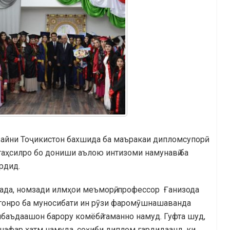
зайни Тоҷикистон бахшида ба маъракаи дипломсупорӣ
 таҳсилро бо дониши аълою интизоми намунавӣ ба
рдид.
ада, номзади илмҳои меъморӣ, профессор Ғанизода
гонро ба муносибати ин рӯзи фаромӯшнашаванда
нбаъдаашон барору комёбӣ таманно намуд. Гуфта шуд,
нафар хатм намуда, соҳиби диплом гардидаанд, ки