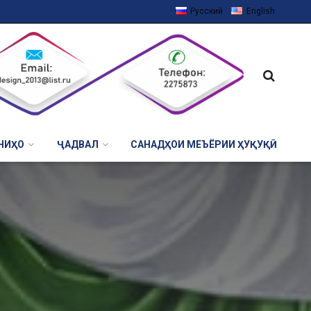
Русский
English
НИҲО
ҶАДВАЛ
САНАДҲОИ МЕЪЁРИИ ҲУҚУҚӢ