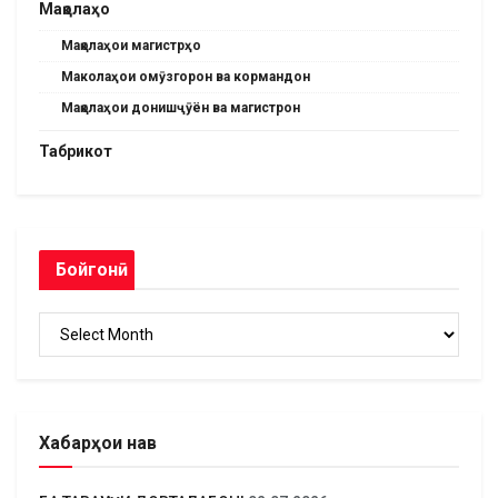
Мақолаҳо
Мақолаҳои магистрҳо
Маколаҳои омӯзгорон ва кормандон
Мақолаҳои донишҷӯён ва магистрон
Табрикот
Бойгонӣ
Бойгонӣ
Хабарҳои нав