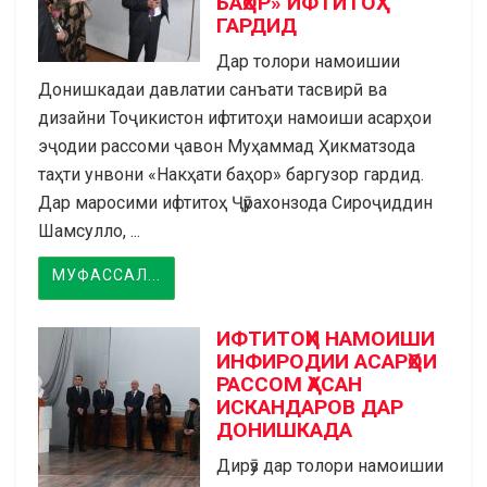
БАҲОР» ИФТИТОҲ
ГАРДИД
Дар толори намоишии
Донишкадаи давлатии санъати тасвирӣ ва
дизайни Тоҷикистон ифтитоҳи намоиши асарҳои
эҷодии рассоми ҷавон Муҳаммад Ҳикматзода
таҳти унвони «Накҳати баҳор» баргузор гардид.
Дар маросими ифтитоҳ Ҷӯрахонзода Сироҷиддин
Шамсулло, ...
МУФАССАЛ...
ИФТИТОҲИ НАМОИШИ
ИНФИРОДИИ АСАРҲОИ
РАССОМ ҲАСАН
ИСКАНДАРОВ ДАР
ДОНИШКАДА
Дирӯз дар толори намоишии