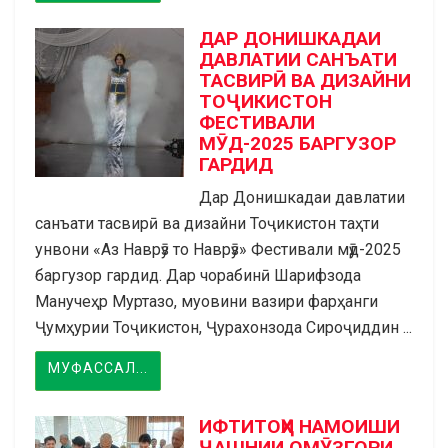
ДАР ДОНИШКАДАИ
ДАВЛАТИИ САНЪАТИ
ТАСВИРӢ ВА ДИЗАЙНИ
ТОҶИКИСТОН
ФЕСТИВАЛИ
МӮД-2025 БАРГУЗОР
ГАРДИД
Дар Донишкадаи давлатии
санъати тасвирӣ ва дизайни Тоҷикистон таҳти
унвони «Аз Наврӯз то Наврӯз» Фестивали мӯд-2025
баргузор гардид. Дар чорабинӣ Шарифзода
Манучеҳр Муртазо, муовини вазири фарҳанги
Ҷумҳурии Тоҷикистон, Ҷурахонзода Сироҷиддин ...
МУФАССАЛ...
ИФТИТОҲИ НАМОИШИ
ҶАШНИИ ОМӮЗГОРИ