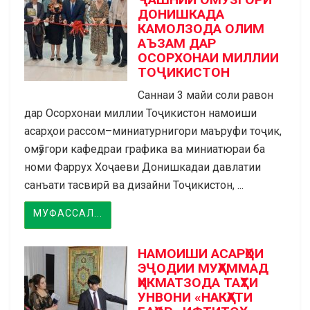
ДОНИШКАДА
КАМОЛЗОДА ОЛИМ
АЪЗАМ ДАР
ОСОРХОНАИ МИЛЛИИ
ТОҶИКИСТОН
Саннаи 3 майи соли равон
дар Осорхонаи миллии Тоҷикистон намоиши
асарҳои рассом–миниатурнигори маъруфи тоҷик,
омӯзгори кафедраи графика ва миниатюраи ба
номи Фаррух Хоҷаеви Донишкадаи давлатии
санъати тасвирӣ ва дизайни Тоҷикистон, ...
МУФАССАЛ...
НАМОИШИ АСАРҲОИ
ЭҶОДИИ МУҲАММАД
ҲИКМАТЗОДА ТАҲТИ
УНВОНИ «НАКҲАТИ