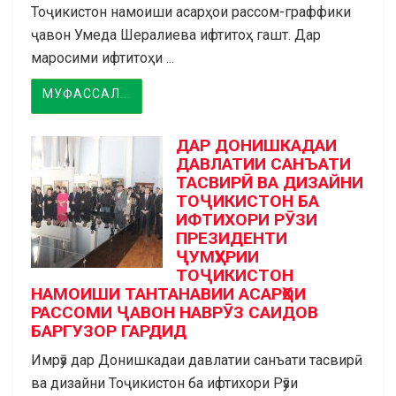
Тоҷикистон намоиши асарҳои рассом-граффики
ҷавон Умеда Шералиева ифтитоҳ гашт. Дар
маросими ифтитоҳи ...
МУФАССАЛ...
ДАР ДОНИШКАДАИ
ДАВЛАТИИ САНЪАТИ
ТАСВИРӢ ВА ДИЗАЙНИ
ТОҶИКИСТОН БА
ИФТИХОРИ РӮЗИ
ПРЕЗИДЕНТИ
ҶУМҲУРИИ
ТОҶИКИСТОН
НАМОИШИ ТАНТАНАВИИ АСАРҲОИ
РАССОМИ ҶАВОН НАВРӮЗ САИДОВ
БАРГУЗОР ГАРДИД
Имрӯз дар Донишкадаи давлатии санъати тасвирӣ
ва дизайни Тоҷикистон ба ифтихори Рӯзи