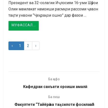
Президент ва 32-солагии Иҷлосияи 16-уми Шӯрои
Олии мамлакат намоиши расмҳои рассоми ҷавон
таҳти унвони “Ҷеҳраҳои ошно” дар фазои ...
МУФАССАЛ...
‹
1
2
›
Ба қафо
Кафедраи санъати ороиши амалӣ
Ба пеш
Факултети “Тайёрӣ ва таҳсилоти фосилавӣ”