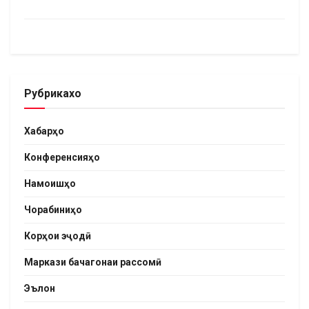
Рубрикахо
Хабарҳо
Конференсияҳо
Намоишҳо
Чорабиниҳо
Корҳои эҷодӣ
Маркази бачагонаи рассомӣ
Эълон