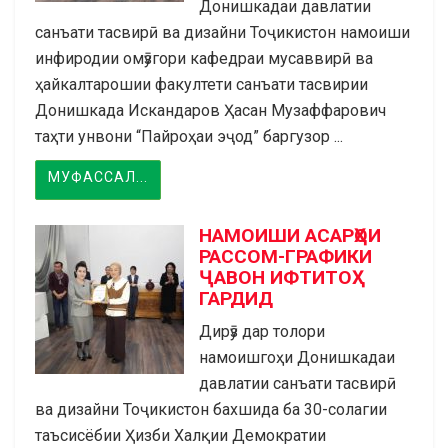
Донишкадаи давлатии
санъати тасвирӣ ва дизайни Тоҷикистон намоиши
инфиродии омӯзгори кафедраи мусаввирӣ ва
ҳайкалтарошии факултети санъати тасвирии
Донишкада Искандаров Ҳасан Музаффарович
таҳти унвони “Пайроҳаи эҷод” баргузор ...
МУФАССАЛ...
НАМОИШИ АСАРҲОИ
РАССОМ-ГРАФИКИ
ҶАВОН ИФТИТОҲ
ГАРДИД
Дирӯз дар толори
намоишгоҳи Донишкадаи
давлатии санъати тасвирӣ
ва дизайни Тоҷикистон бахшида ба 30-солагии
таъсисёбии Ҳизби Халқии Демократии