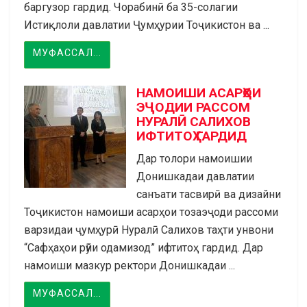
баргузор гардид. Чорабинӣ ба 35-солагии
Истиқлоли давлатии Ҷумҳурии Тоҷикистон ва ...
МУФАССАЛ...
НАМОИШИ АСАРҲОИ
ЭҶОДИИ РАССОМ
НУРАЛӢ САЛИХОВ
ИФТИТОҲ ГАРДИД
Дар толори намоишии
Донишкадаи давлатии
санъати тасвирӣ ва дизайни
Тоҷикистон намоиши асарҳои тозаэҷоди рассоми
варзидаи ҷумҳурӣ Нуралӣ Салихов таҳти унвони
“Сафҳаҳои рӯйи одамизод” ифтитоҳ гардид. Дар
намоиши мазкур ректори Донишкадаи ...
МУФАССАЛ...