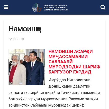
Намоишҳо
22.10.2018
НАМОИШИ АСАРҲОИ
МУҶАССАМАВИИ
САБЗААЛӢ
МУРОДЗОДАИ ШАРИФ
БАРГУЗОР ГАРДИД
Имрӯз дар Нигористони
Донишкадаи давлатии
санъати тасвирӣ ва дизайни Тоҷикистон намоиши
бошукӯҳи асарҳои муҷассамавии Рассоми халқии
Тоҷикистон Сабзаалӣ Муродзодаи Шариф