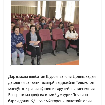
Дар ҷаласаи навбатии Шӯрои занони Донишкадаи
давлатии санъати тасвирӣ ва дизайни Тоҷикистон
мавзӯъҳои риояи пӯшиши сарулибоси тавсиявии
Вазорати маориф ва илми Ҷумҳурии Тоҷикистон
барои донишҷӯён ва омӯзгорони макотиби олии