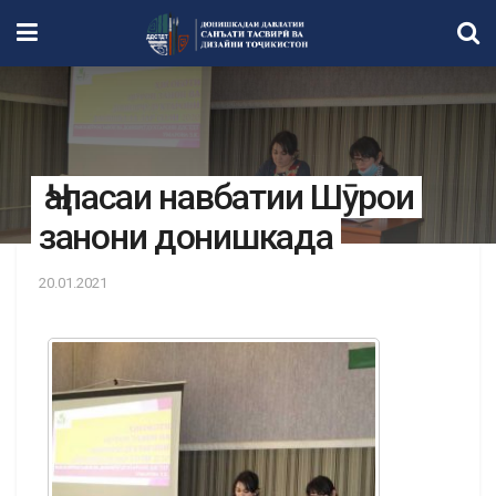
Ҷаласаи навбатии Шӯрои
занони донишкада
20.01.2021