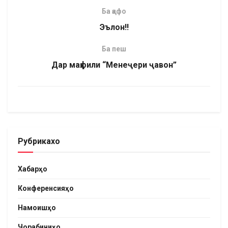
Ба қафо
Эълон!!
Ба пеш
Дар маҳфили “Менеҷери ҷавон”
Рубрикахо
Хабарҳо
Конференсияҳо
Намоишҳо
Чорабиниҳо