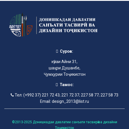
Суроға:
кӯчаи Айни 31,
шаҳри Душанбе,
Ҷумҳурии Тоҷикистон
Тамос:
Тел: (+992 37) 221 72 43; 221 72 37; 227 58 77; 227 58 73
Email: design_2013@list.ru
©2013-2025 Донишкадаи давлатии санъати тасвирӣ ва дизайни
Тоҷикистон