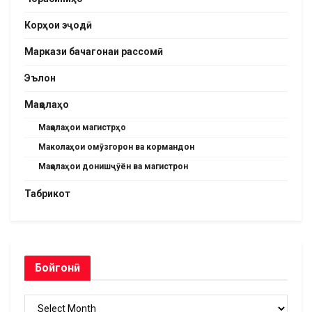
Корҳои эҷодӣ
Маркази бачагонаи рассомӣ
Эълон
Мақолаҳо
Мақолаҳои магистрҳо
Маколаҳои омӯзгорон ва кормандон
Мақолаҳои донишҷӯён ва магистрон
Табрикот
Бойгонӣ
Бойгонӣ