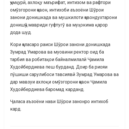
ҷумҳурӣ, ахлоқу маърифат, интизом ва рафтори
омӯзгорони ҷавон, интихоби аъзоёни Шӯрои
занони донишкада ва мушкилоти ҷавондухтарони
донишҷӯ мавриди гуфтугӯ ва муҳокима қарор
дода шуд.
Кори ҷаласаро раиси Шӯрои занони донишкада
Зумрад Умарова ва муовини ректор оид ба
тарбия ва робитаҳои байналмилалӣ Ҷамила
Худойбердиева пеш бурданд. Доир ба риояи
пӯшиши сарулибоси тавсиявӣ Зумрад Умарова ва
дар мавзуи ахлоқи омӯзгорони ҷавон Ҷамила
Худойбердиева баромад карданд.
Ҷаласа аъзоёни нави Шӯрои занонро интихоб
кард.