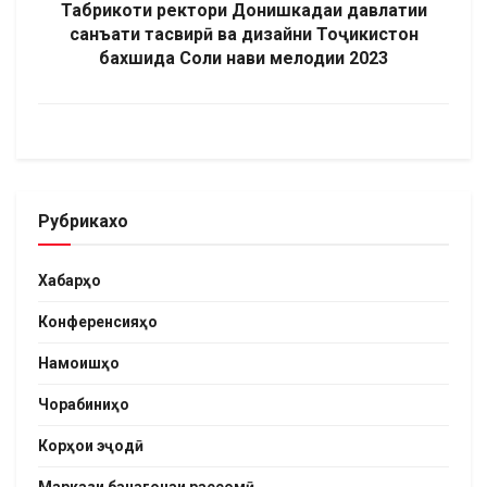
Табрикоти ректори Донишкадаи давлатии
санъати тасвирӣ ва дизайни Тоҷикистон
бахшида Соли нави мелодии 2023
Рубрикахо
Хабарҳо
Конференсияҳо
Намоишҳо
Чорабиниҳо
Корҳои эҷодӣ
Маркази бачагонаи рассомӣ