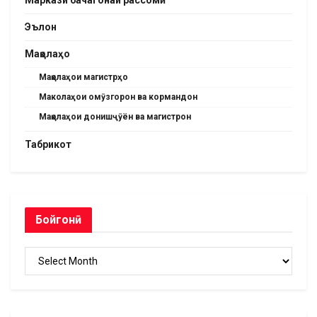
Эълон
Мақолаҳо
Мақолаҳои магистрҳо
Маколаҳои омӯзгорон ва кормандон
Мақолаҳои донишҷӯён ва магистрон
Табрикот
Бойгонӣ
Бойгонӣ