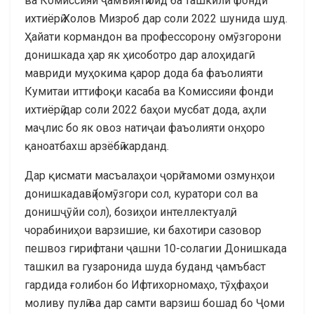
ва Комиссияи ҷамъиятӣ оид ба ташкили фонди
ихтиёрӣ Холов Мизроб дар соли 2022 шунида шуд.
Ҳайати кормандон ва профессорону омӯзгорони
донишкада ҳар як ҳисоботро дар алоҳидагӣ
мавриди муҳокима қарор дода ба фаъолияти
Кумитаи иттифоқи касаба ва Комиссияи фонди
ихтиёрӣ дар соли 2022 баҳои мусбат дода, аҳли
маҷлис бо як овоз натиҷаи фаъолияти онҳоро
қаноатбахш арзёбӣ карданд.
Дар қисмати масъалаҳои ҷорӣ тамоми озмунҳои
донишкадавӣ (омӯзгори сол, куратори сол ва
донишҷӯйи сол), бозиҳои интеллектуалӣ,
чорабиниҳои варзишие, ки бахотири сазовор
пешвоз гирифтани ҷашни 10-солагии Донишкада
ташкил ва гузаронида шуда буданд ҷамъбаст
гардида ғолибон бо Ифтихорномаҳо, тӯҳфаҳои
моливу пулӣ ва дар самти варзиш бошад бо Ҷоми