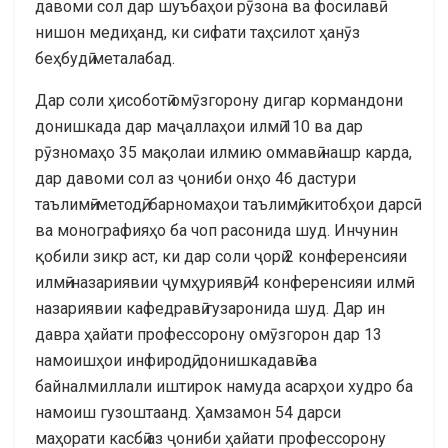
давоми сол дар шуъбаҳои рӯзона ва фосилавӣ
нишон медиҳанд, ки сифати таҳсилот ҳанӯз
беҳбудӣ металабад.
Дар соли ҳисоботӣ омӯзгорону дигар кормандони
донишкада дар маҷаллаҳои илмӣ 110 ва дар
рӯзномаҳо 35 мақолаи илмию оммавӣ нашр карда,
дар давоми сол аз ҷониби онҳо 46 дастури
таълимӣ-методӣ, барномаҳои таълимӣ, китобҳои дарсӣ
ва монографияҳо ба чоп расонида шуд. Инчунин
қобили зикр аст, ки дар соли ҷорӣ 2 конференсияи
илмӣ-назариявии ҷумҳуриявӣ, 4 конференсияи илмӣ-
назариявии кафедравӣ гузаронида шуд. Дар ин
давра ҳайати профессорону омӯзгорон дар 13
намоишҳои инфиродӣ, донишкадавӣ ва
байналмиллали иштирок намуда асарҳои худро ба
намоиш гузоштаанд. Ҳамзамон 54 дарси
маҳорати касбӣ аз ҷониби ҳайати профессорону