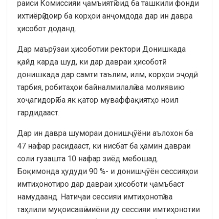
раиси Комиссияи ҷамъиятӣ оид ба ташкили фонди
ихтиёрӣ доир ба корҳои анҷомдода дар ин давра
ҳисобот доданд.
Дар маърӯзаи ҳисоботии ректори Донишкада
қайд карда шуд, ки дар давраи ҳисоботӣ
донишкада дар самти таълим, илм, корҳои эҷодӣ,
тарбия, робитаҳои байналмилалӣ ва молиявию
хоҷагидорӣ ба як қатор муваффақиятҳо ноил
гардидааст.
Дар ин давра шумораи донишҷӯёни аълохон ба
47 нафар расидааст, ки нисбат ба ҳамин давраи
соли гузашта 10 нафар зиёд мебошад.
Боқимонда ҳудуди 90 %- и донишҷӯён сессияҳои
имтиҳонотиро дар давраи ҳисоботи ҷамъбаст
намудаанд. Натиҷаи сессияи имтиҳонотӣ ва
таҳлили муқоисавӣ миёни ду сессияи имтиҳонотии