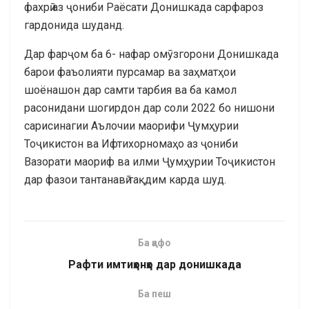
фахрӣ аз ҷониби Раёсати Донишкада сарфароз
гардонида шуданд.
Дар фарҷом ба 6- нафар омӯзгорони Донишкада
барои фаъолияти пурсамар ва заҳматҳои
шоёнашон дар самти тарбия ва ба камол
расонидани шогирдон дар соли 2022 бо нишони
сарисинагии Аълочии маорифи Ҷумҳурии
Тоҷикистон ва Ифтихорномаҳо аз ҷониби
Вазорати маориф ва илми Ҷумҳурии Тоҷикистон
дар фазои тантанавӣ тақдим карда шуд.
Ба қафо
Рафти имтиҳонҳо дар донишкада
Ба пеш