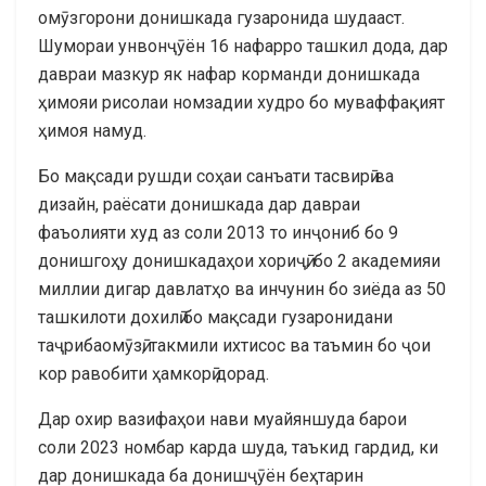
омӯзгорони донишкада гузаронида шудааст.
Шумораи унвонҷӯён 16 нафарро ташкил дода, дар
давраи мазкур як нафар корманди донишкада
ҳимояи рисолаи номзадии худро бо муваффақият
ҳимоя намуд.
Бо мақсади рушди соҳаи санъати тасвирӣ ва
дизайн, раёсати донишкада дар давраи
фаъолияти худ аз соли 2013 то инҷониб бо 9
донишгоҳу донишкадаҳои хориҷӣ, бо 2 академияи
миллии дигар давлатҳо ва инчунин бо зиёда аз 50
ташкилоти дохилӣ бо мақсади гузаронидани
таҷрибаомӯзӣ, такмили ихтисос ва таъмин бо ҷои
кор равобити ҳамкорӣ дорад.
Дар охир вазифаҳои нави муайяншуда барои
соли 2023 номбар карда шуда, таъкид гардид, ки
дар донишкада ба донишҷӯён беҳтарин