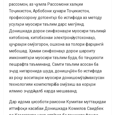
рассомон, аз ҷумла Рассомони халқии
Тоҷикистон, Арбобони ҳунари Тоҷикистон,
профессорону дотсентҳо бо истифода аз методу
усулҳои муосири таълим дарс мегӯянд.
Донишкада дорои синфхонаҳои муосири таълимӣ,
китобхона, китобхонаи электронӣ, устохонаҳо,
ҳуҷраҳои омӯзгорон, ошхона ва толори фарҳангӣ
мебошад. Ҳамаи синфхонаҳо дорои шароиту
имкониятҳои муосири таълим буда, бо таҷҳизоти
пешрафта таъминанд. Самти таълим асосан ба
эҷод нигаронида шуда, донишҷӯён бо истифода
аз роҳу воситаҳои муосири донишомӯзӣ, махсусан
технологияи компютерӣ ба омӯзиш ва корҳои
илмию эҷодӣ ҷалб карда мешаванд.
Дар идома ҳисоботи раисони Кумитаи муттаҳидаи
иттифоқи касабаи Донишкада Комилов Саидбек