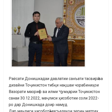
Раёсати Донишкадаи давлатии санъати тасвирӣ ва
дизайни Тоҷикистон тибқи нақшаи чорабиниҳои
Вазорати маориф ва илми Ҷумҳарии Тоҷикистон
санаи 30.12.2022, маҷлиси ҳисоботии соли 2022-
ро дар Донишкада доир намуд.
Дар маҷлиси ҳисоботӣ масъалаҳои зерин матраҳ