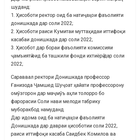
шуданд:
1. Ҳисоботи ректор оид ба натиҷаҳои фаъолияти
донишкада дар соли 2022;
2. Ҳисоботи раиси Кумитаи муттаҳидаи иттифоқи
касабаи донишкада дар соли 2022;
3. Ҳисобот дар бораи фаъолияти комиссияи
ҷамъиятӣ оид ба ташкили фонди ихтиёрӣ дар соли
2022;
Сараввал ректори Донишкада профессор
Ғанизода Ҷамшед Шуҷоат ҳайати профессорону
омӯзгорон дар маҷмӯъ аҳли толорро бо
фарорасии Соли нави мелоди табрику
муборакбод намуданд.
Дар идома оид ба натиҷаҳои фаъолияти
Донишкада дар давраи ҳисоботии соли 2022,
раиси иттифоқи касаба Саидбек Комилов ва