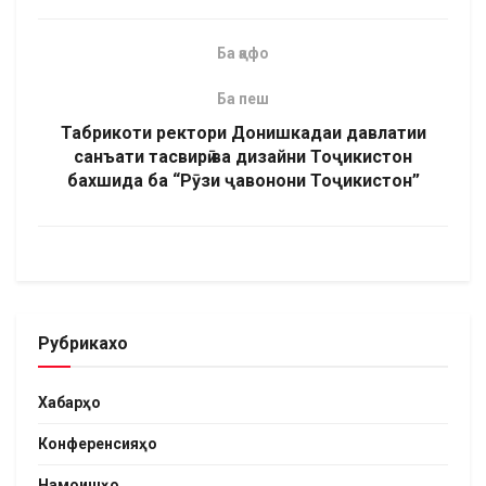
Ба қафо
Ба пеш
Табрикоти ректори Донишкадаи давлатии
санъати тасвирӣ ва дизайни Тоҷикистон
бахшида ба “Рӯзи ҷавонони Тоҷикистон”
Рубрикахо
Хабарҳо
Конференсияҳо
Намоишҳо