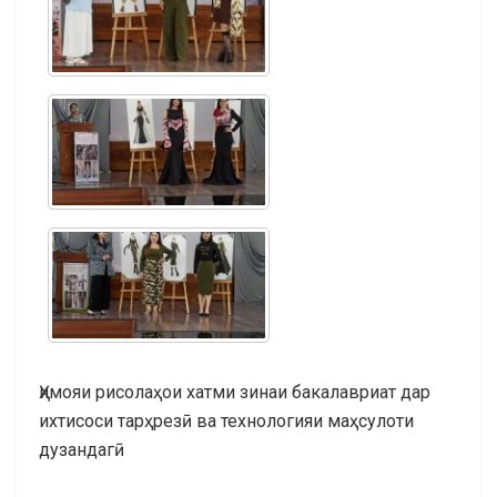
Ҳимояи рисолаҳои хатми зинаи бакалавриат дар
ихтисоси тарҳрезӣ ва технологияи маҳсулоти
дузандагӣ