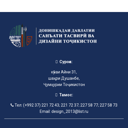
Суроға:
кӯчаи Айни 31,
шаҳри Душанбе,
Ҷумҳурии Тоҷикистон
Тамос:
Тел: (+992 37) 221 72 43; 221 72 37; 227 58 77; 227 58 73
Email: design_2013@list.ru