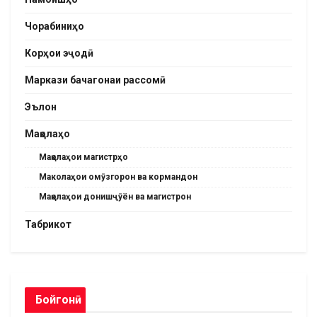
Чорабиниҳо
Корҳои эҷодӣ
Маркази бачагонаи рассомӣ
Эълон
Мақолаҳо
Мақолаҳои магистрҳо
Маколаҳои омӯзгорон ва кормандон
Мақолаҳои донишҷӯён ва магистрон
Табрикот
Бойгонӣ