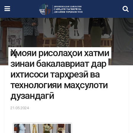
Ҳимояи рисолаҳои хатми
зинаи бакалавриат дар
ихтисоси тарҳрезӣ ва
технологияи маҳсулоти
дузандагӣ
21.05.2024