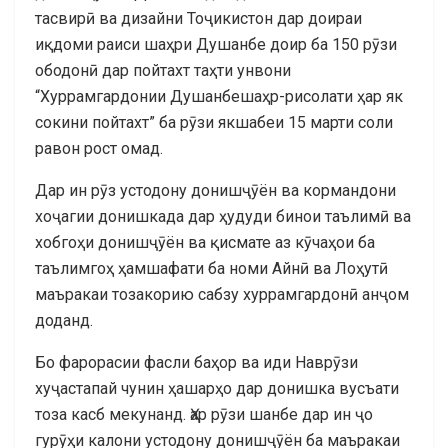
тасвирӣ ва дизайни Тоҷикистон дар доираи
иқдоми раиси шаҳри Душанбе доир ба 150 рӯзи
ободонӣ дар пойтахт таҳти унвони
“Хуррамгардонии Душанбешаҳр-рисолати ҳар як
сокини пойтахт” ба рӯзи якшабеи 15 марти соли
равон рост омад.
Дар ин рӯз устодону донишҷӯён ва кормандони
хоҷагии донишкада дар ҳудуди бинои таълимӣ ва
хобгоҳи донишҷӯён ва қисмате аз кӯчаҳои ба
таълимгоҳ ҳамшафати ба номи Айнӣ ва Лоҳутӣ
маъракаи тозакорию сабзу хуррамгардонӣ анҷом
доданд.
Бо фарорасии фасли баҳор ва иди Наврӯзи
хуҷастапай чунин ҳашарҳо дар донишка вусъати
тоза касб мекунанд. Ҳар рӯзи шанбе дар ин ҷо
гурӯҳи калони устодону донишҷӯён ба маъракаи