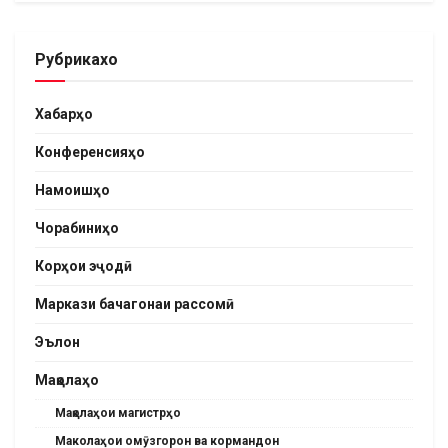
Рубрикахо
Хабарҳо
Конференсияҳо
Намоишҳо
Чорабиниҳо
Корҳои эҷодӣ
Маркази бачагонаи рассомӣ
Эълон
Мақолаҳо
Мақолаҳои магистрҳо
Маколаҳои омӯзгорон ва кормандон