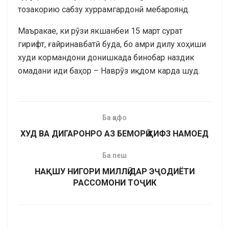
тозакорию сабзу хуррамгардонӣ мебароянд.
Маъракае, ки рӯзи якшанбеи 15 март сурат
гирифт, ғайринавбатӣ буда, бо амри дилу хоҳиши
худи кормандони донишкада бинобар наздик
омадани иди баҳор – Наврӯз иқдом карда шуд.
Ба қафо
ХУД ВА ДИГАРОНРО АЗ БЕМОРӢ ҲИФЗ НАМОЕД
Ба пеш
НАҚШУ НИГОРИ МИЛЛӢ ДАР ЭҶОДИЁТИ
РАССОМОНИ ТОҶИК