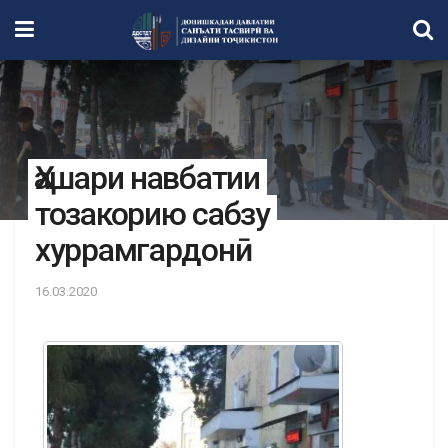
Ҳашари навбатии
тозакорию сабзу
хуррамгардонӣ
16.03.2020