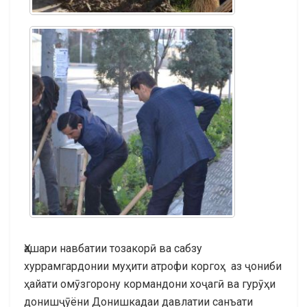
Ҳашари навбатии тозакорӣ ва сабзу
хуррамгардонии муҳити атрофи коргоҳ аз ҷониби
ҳайати омӯзгорону кормандони хоҷагӣ ва гурӯҳи
донишҷӯёни Донишкадаи давлатии санъати