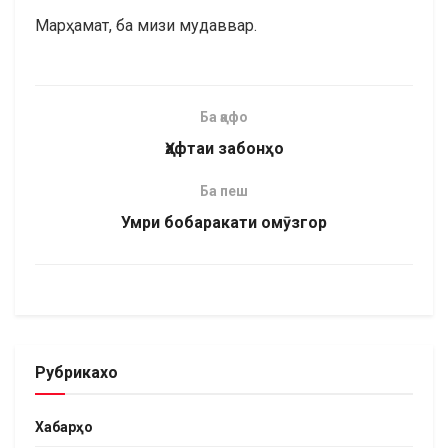
Марҳамат, ба мизи мудаввар.
Ба қафо
Ҳафтаи забонҳо
Ба пеш
Умри бобаракати омӯзгор
Рубрикахо
Хабарҳо