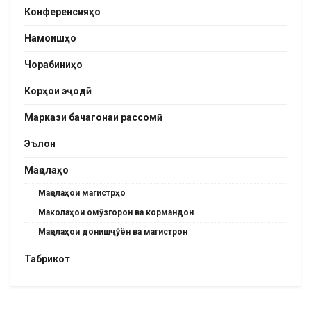
Конференсияҳо
Намоишҳо
Чорабиниҳо
Корҳои эҷодӣ
Маркази бачагонаи рассомӣ
Эълон
Мақолаҳо
Мақолаҳои магистрҳо
Маколаҳои омӯзгорон ва кормандон
Мақолаҳои донишҷӯён ва магистрон
Табрикот