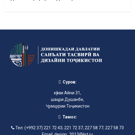
Суроға:
кӯчаи Айни 31,
шаҳри Душанбе,
Ҷумҳурии Тоҷикистон
Тамос:
Тел: (+992 37) 221 72 43; 221 72 37; 227 58 77; 227 58 73
Email: design_2013@list.ru