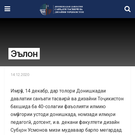
Эълон
14.12.2020
Имрӯз, 14 декабр, дар толори Донишкадаи
давлатии санъати тасвирӣ ва дизайни Тоҷикистон
бахшида ба 40-солагии фаъолияти илмию
омӯзгории устоди донишкада, номзади илмҳои
педагогӣ, дотсент, и.в. декани факултети дизайн
Субҳон Усмонов мизи мудаввар барпо мегардад.