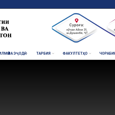
ЛМӢ ВА ЭҶОДӢ
ТАРБИЯ
ФАКУЛТЕТҲО
ЧОРАБИ