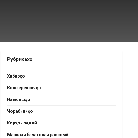
Рубрикахо
Хабарҳо
Конференсияҳо
Намоишҳо
Чорабиниҳо
Корҳои эҷодӣ
Маркази бачагонаи рассомӣ