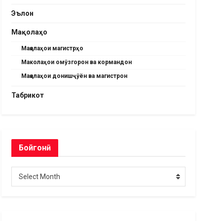
Эълон
Мақолаҳо
Мақолаҳои магистрҳо
Маколаҳои омӯзгорон ва кормандон
Мақолаҳои донишҷӯён ва магистрон
Табрикот
Бойгонӣ
Бойгонӣ
Select Month