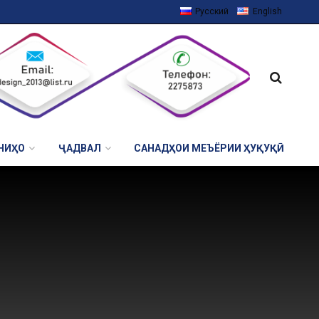
Русский
English
НИҲО
ҶАДВАЛ
САНАДҲОИ МЕЪЁРИИ ҲУҚУҚӢ