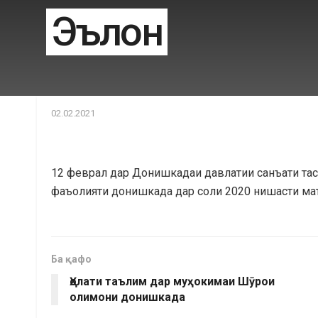
Эълон
02.02.2021
12 феврал дар Донишкадаи давлатии санъати тас
фаъолияти донишкада дар соли 2020 нишасти матб
Ба қафо
Ҳолати таълим дар муҳокимаи Шӯрои
олимони донишкада