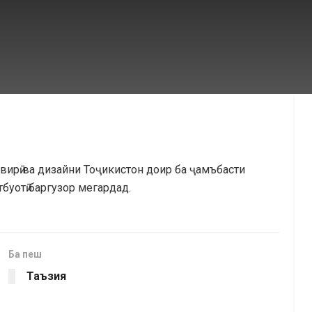
вирӣ ва дизайни Тоҷикистон доир ба ҷамъбасти
уотӣ баргузор мегардад.
Ба пеш
Таъзия