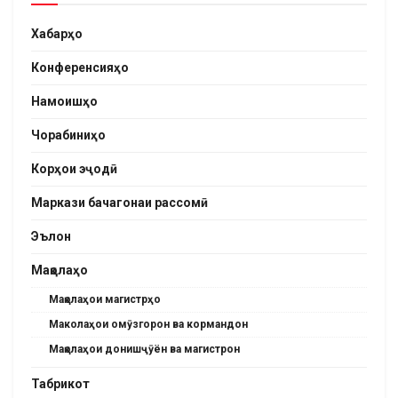
Хабарҳо
Конференсияҳо
Намоишҳо
Чорабиниҳо
Корҳои эҷодӣ
Маркази бачагонаи рассомӣ
Эълон
Мақолаҳо
Мақолаҳои магистрҳо
Маколаҳои омӯзгорон ва кормандон
Мақолаҳои донишҷӯён ва магистрон
Табрикот