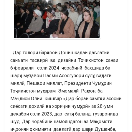
Дар толори барҳавои Донишкадаи давлатии
санъати тасвирӣ ва дизайни Точикистон санаи
6 феврали соли 2024 чорабинӣ бахшида ба
шарҳи муҳтавои Паёми Асосгузори сулҳу ваҳдати
миллӣ, Пешвои миллат, Президенти Ҷумҳурии
Тоҷикистон муҳтарам Эмомалӣ Раҳмон, ба
Маҷлиси Олии кишвар «Дар бораи самтҳои асосии
сиёсати дохилӣ ва хориҷии ҷумҳурӣ» аз 28-уми
декабри соли 2023, дар сатҳи баланд, гузаронида
шуд. Дар чорабинӣ намояндагон аз Мақомоти
иҷроияи ҳокимияти давлатӣ дар шаҳри Душанбе,