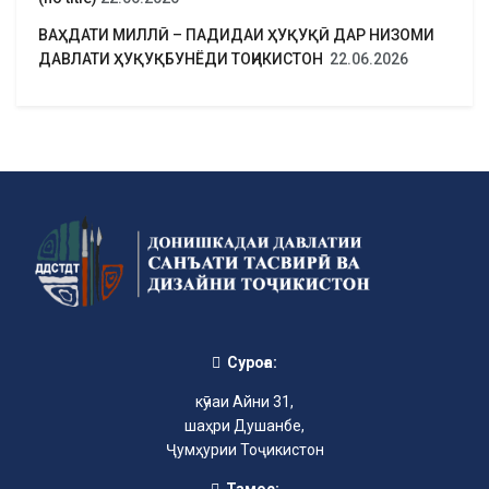
ВАҲДАТИ МИЛЛӢ – ПАДИДАИ ҲУҚУҚӢ ДАР НИЗОМИ
ДАВЛАТИ ҲУҚУҚБУНЁДИ ТОҶИКИСТОН
22.06.2026
Суроға:
кӯчаи Айни 31,
шаҳри Душанбе,
Ҷумҳурии Тоҷикистон
Тамос: