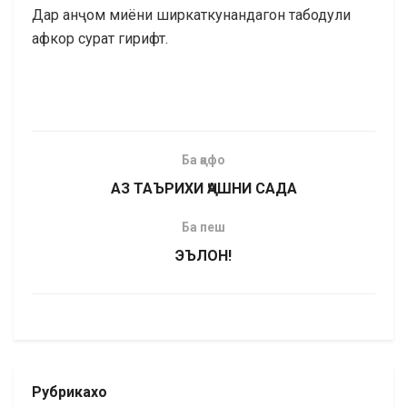
Дар анҷом миёни ширкаткунандагон табодули
афкор сурат гирифт.
Ба қафо
АЗ ТАЪРИХИ ҶАШНИ САДА
Ба пеш
ЭЪЛОН!
Рубрикахо