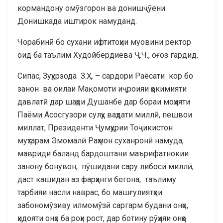
кормандону омӯзгорон ва донишҷӯёни
Донишкада иштирок намуданд.
Чорабинӣ бо сухани ифтитоҳии муовини ректор
оид ба таълим Худойбердиева Ҷ.Ч., оғоз гардид.
Сипас, Зуҳурзода З.Ҳ. – сардори Раёсати кор бо
занон ва оилаи Мақомоти иҷроияи ҳокимияти
давлатӣ дар шаҳри Душанбе дар бораи моҳияти
Паёми Асосгузори сулҳу ваҳдати миллӣ, пешвои
миллат, Президенти Ҷумҳурии Тоҷикистон
муҳтарам Эмомалӣ Раҳмон суханронӣ намуда,
мавриди баланд бардоштани маърифатнокии
занону бонувон, пӯшидани сару либоси миллӣ,
даст кашидан аз фарҳанги бегона, таълиму
тарбияи насли наврас, бо машғулиятҳои
забономўзиву илмомўзӣ саргарм будани онҳо,
ҳидояти онҳо ба роҳи рост, дар ботину рӯҳияи онҳо