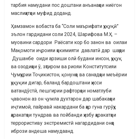
тарбия намудани пос доштани анъанаҳои ниёгон
маслиҳатҳои муфид доданд.
Ҳамзамон вобаста ба “Соли маърифати ҳуқуқӣ”
эълон гардидани соли 2024, Шарифова М.Ҳ. –
муовини сардори Раёсати кор бо занон ва оилаи
Мақомоти иҷроияи ҳокимияти давлатӣ дар шаҳри
Душанбе оиди арзиши олӣ будани инсон, ҳуқуқ
ва озодиҳои ӯ, эҳтиром ва риояи Конститутсияи
Ҷумҳурии Тоҷикистон, қонунҳо ва санадҳои меъёрии
ҳуқуқии дигар, баланд бардоштани ҳисси
ватандӯстӣ, пешгирии рафторҳои номатлуби
ҷавонон аз он ҷумла духтарон дар шабакаҳои
иҷтимоӣ, пайравӣ накардани ба ҳар гуна гурӯҳу
ҳаракатҳои тундрав ва пойбанди ҳизбу ҳаракатҳои
террористиву экстремистӣ нагардидани онҳо
ибрози андеша намудаанд.