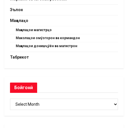
Эълон
Мақолаҳо
Мақолаҳои магистрҳо
Маколаҳои омӯзгорон ва кормандон
Мақолаҳои донишҷӯён ва магистрон
Табрикот
Бойгонӣ
Бойгонӣ