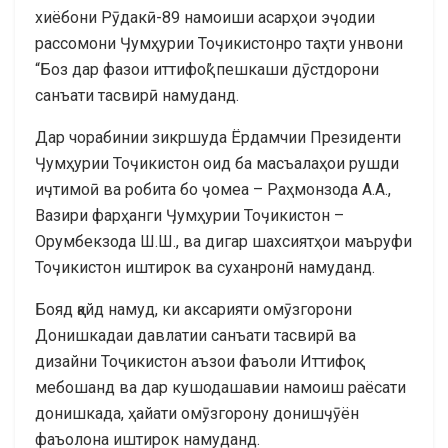
хиёбони Рӯдакӣ-89 намоиши асарҳои эӌодии
рассомони Ӌумҳурии Тоӌикистонро таҳти унвони
“Боз дар фазои иттифоқ” пешкаши дӯстдорони
санъати тасвирӣ намуданд.
Дар чорабинии зикршуда Ёрдамчии Президенти
Ӌумҳурии Тоӌикистон оид ба масъалаҳои рушди
иӌтимоӣ ва робита бо ӌомеа – Раҳмонзода А.А.,
Вазири фарҳанги Ӌумҳурии Тоӌикистон –
Орумбекзода Ш.Ш., ва дигар шахсиятҳои маъруфи
Тоӌикистон иштирок ва суханронӣ намуданд.
Бояд қайд намуд, ки аксарияти омӯзгорони
Донишкадаи давлатии санъати тасвирӣ ва
дизайни Тоҷикистон аъзои фаъоли Иттифоқ
мебошанд ва дар кушодашавии намоиш раёсати
донишкада, ҳайати омӯзгорону донишӌӯён
фаъолона иштирок намуданд.