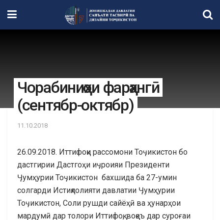
Чорабиниҳои фарҳангӣ
(сентябр-октябр)
11.10.2018
26.09.2018. Иттифоқи рассомони Тоӌикистон бо
дастгирии Дастгоҳи иӌроияи Президенти
Ӌумҳурии Тоӌикистон бахшида ба 27-умин
солгарди Истиқлолияти давлатии Ӌумҳурии
Тоӌикистон, Соли рушди сайёҳӣ ва ҳунарҳои
мардумӣ дар толори Иттифоқ, воқеъ дар суроғаи