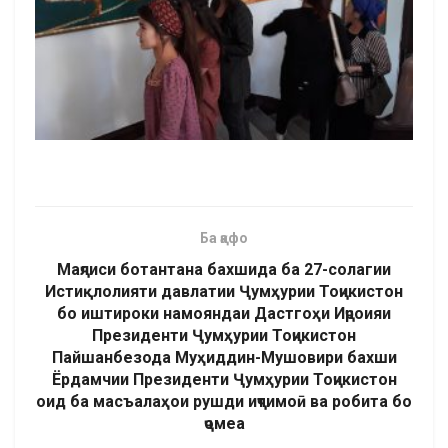
Ба қафо
Маҷлиси ботантана бахшида ба 27-солагии
Истиқлолияти давлатии Ҷумҳурии Тоҷикистон
бо иштироки намояндаи Дастгоҳи Иҷроияи
Президенти Ҷумҳурии Тоҷикистон
Пайшанбезода Муҳиддин-Мушовири бахши
Ёрдамчии Президенти Ҷумҳурии Тоҷикистон
оид ба масъалаҳои рушди иҷтимоӣ ва робита бо
ҷомеа