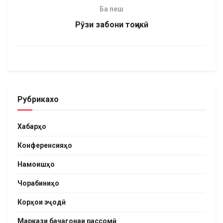
Ба пеш
Рӯзи забони тоҷикӣ
Рубрикахо
Хабарҳо
Конференсияҳо
Намоишҳо
Чорабиниҳо
Корҳои эҷодӣ
Маркази бачагонаи рассомӣ