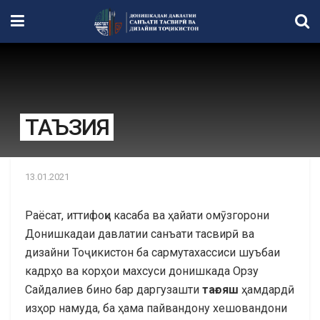
ТАЪЗИЯ
13.01.2021
Раёсат, иттифоқи касаба ва ҳайати омӯзгорони
Донишкадаи давлатии санъати тасвирӣ ва
дизайни Тоҷикистон ба сармутахассиси шуъбаи
кадрҳо ва корҳои махсуси донишкада Орзу
Сайдалиев бино бар даргузашти
тағояш
ҳамдардӣ
изҳор намуда, ба ҳама пайвандону хешовандони