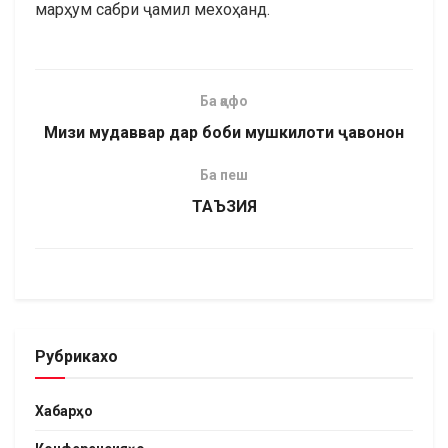
марҳум сабри ҷамил мехоҳанд.
Ба қафо
Мизи мудаввар дар боби мушкилоти ҷавонон
Ба пеш
ТАЪЗИЯ
Рубрикахо
Хабарҳо