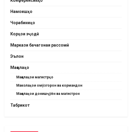
Конференсияҳо
Намоишҳо
Чорабиниҳо
Корҳои эҷодӣ
Маркази бачагонаи рассомӣ
Эълон
Мақолаҳо
Мақолаҳои магистрҳо
Маколаҳои омӯзгорон ва кормандон
Мақолаҳои донишҷӯён ва магистрон
Табрикот