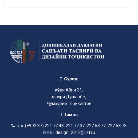
Суроға:
кӯчаи Айни 31,
шаҳри Душанбе,
Ҷумҳурии Тоҷикистон
Тамос:
Тел: (+992 37) 221 72 43; 221 72 37; 227 58 77; 227 58 73
Email: design_2013@list.ru