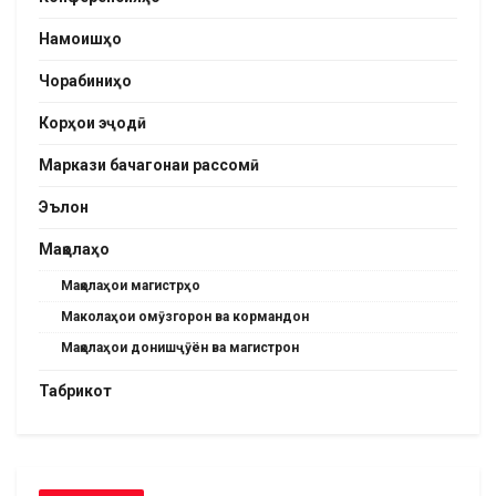
Намоишҳо
Чорабиниҳо
Корҳои эҷодӣ
Маркази бачагонаи рассомӣ
Эълон
Мақолаҳо
Мақолаҳои магистрҳо
Маколаҳои омӯзгорон ва кормандон
Мақолаҳои донишҷӯён ва магистрон
Табрикот