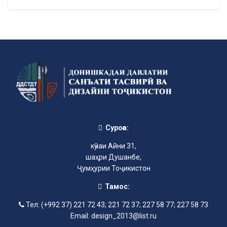
Суроға:
кӯчаи Айни 31,
шаҳри Душанбе,
Ҷумҳурии Тоҷикистон
Тамос:
Тел: (+992 37) 221 72 43; 221 72 37; 227 58 77; 227 58 73
Email: design_2013@list.ru