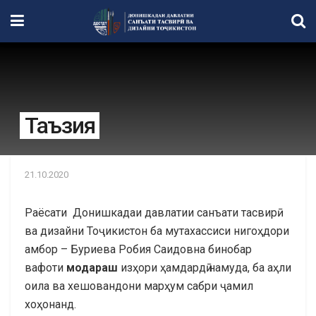
Таъзия
21.10.2020
Раёсати Донишкадаи давлатии санъати тасвирӣ
ва дизайни Тоҷикистон ба мутахассиси нигоҳдори
амбор – Буриева Робия Саидовна бинобар
вафоти
модараш
изҳори ҳамдардӣ намуда, ба аҳли
оила ва хешовандони марҳум сабри ҷамил
хоҳонанд.