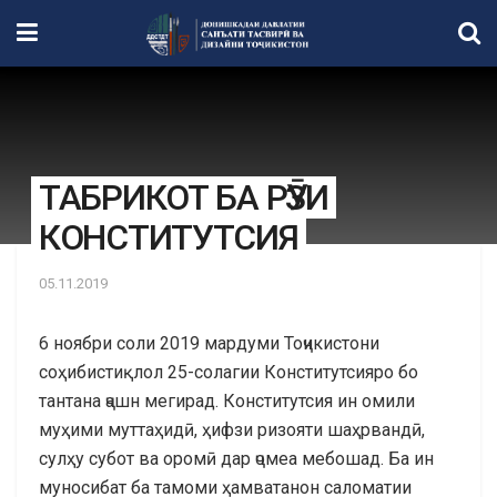
ТАБРИКОТ БА РӮЗИ
КОНСТИТУТСИЯ
05.11.2019
6 ноябри соли 2019 мардуми Тоҷикистони
соҳибистиқлол 25-солагии Конститутсияро бо
тантана ҷашн мегирад. Конститутсия ин омили
муҳими муттаҳидӣ, ҳифзи ризояти шаҳрвандӣ,
сулҳу субот ва оромӣ дар ҷомеа мебошад. Ба ин
муносибат ба тамоми ҳамватанон саломатии