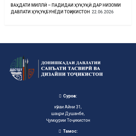
ВАҲДАТИ МИЛЛӢ – ПАДИДАИ ҲУҚУҚӢ ДАР НИЗОМИ
ДАВЛАТИ ҲУҚУҚБУНЁДИ ТОҶИКИСТОН
22.06.2026
Суроға:
кӯчаи Айни 31,
шаҳри Душанбе,
Ҷумҳурии Тоҷикистон
Тамос: