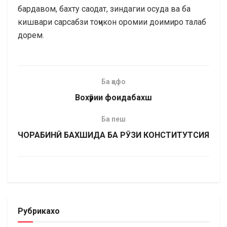
бардавом, бахту саодат, зиндагии осуда ва ба
кишвари сарсабзи тоҷикон оромии доимиро талаб
дорем.
Ба қафо
Вохӯрии фоидабахш
Ба пеш
ЧОРАБИНӢ БАХШИДА БА РӮЗИ КОНСТИТУТСИЯ
Рубрикахо