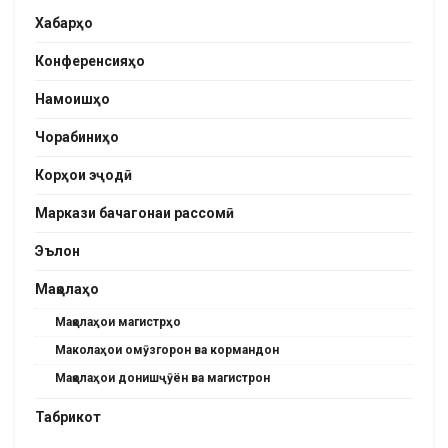
Хабарҳо
Конференсияҳо
Намоишҳо
Чорабиниҳо
Корҳои эҷодӣ
Маркази бачагонаи рассомӣ
Эълон
Мақолаҳо
Мақолаҳои магистрҳо
Маколаҳои омӯзгорон ва кормандон
Мақолаҳои донишҷӯён ва магистрон
Табрикот