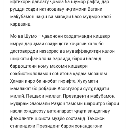
ифтихори давлату ҷомеа ба шумор рафта, дар
рушди соҳаҳои иқтисодиву иҷтимоии Ватани
маҳбубамон нақш ва мавқеи басо муҳимро касб
кардаанд.
Мо ва Шумо – ҷавонони саодатманди кишвар
имрӯз дар ҳамаи соҳаҳои ҳаёти хоҷагии халқ бо
дастовардҳои назаррас ва муваффақиятҳои калон
ширкати фаъолона варзида, барои баланд
бардоштани ному мақоми кишвари
соҳибистиқлоламон собитона қадам мезанем.
Ҳамаи инро ба инобат гирифта, Ҳукумати
мамлакат бо роҳбарии Асосгузори сулҳу ваҳдати
миллӣ, Пешвои миллат, Президенти маҳбубамон,
муҳтарам Эмомалӣ Раҳмон тамоми шароитро барои
насли ояндасозу ватанпараст ҷиҳати зиндагиву
фаъолияти шоиста муҳайё сохтаанд. Таъсиси
стипендияи Президент барои хонандагони