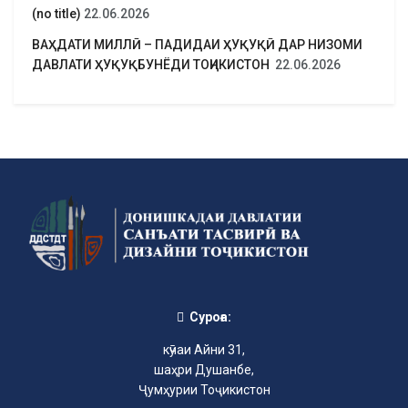
(no title)
22.06.2026
ВАҲДАТИ МИЛЛӢ – ПАДИДАИ ҲУҚУҚӢ ДАР НИЗОМИ
ДАВЛАТИ ҲУҚУҚБУНЁДИ ТОҶИКИСТОН
22.06.2026
Суроға:
кӯчаи Айни 31,
шаҳри Душанбе,
Ҷумҳурии Тоҷикистон