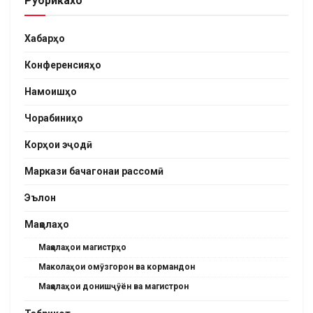
Рубрикахо
Хабарҳо
Конференсияҳо
Намоишҳо
Чорабиниҳо
Корҳои эҷодӣ
Маркази бачагонаи рассомӣ
Эълон
Мақолаҳо
Мақолаҳои магистрҳо
Маколаҳои омӯзгорон ва кормандон
Мақолаҳои донишҷӯён ва магистрон