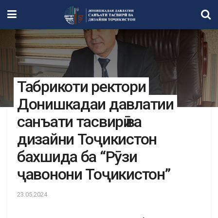
Табрикоти ректори
Донишкадаи давлатии
санъати тасвирӣ ва
дизайни Тоҷикистон
бахшида ба “Рӯзи
ҷавонони Тоҷикистон”
23.05.2024