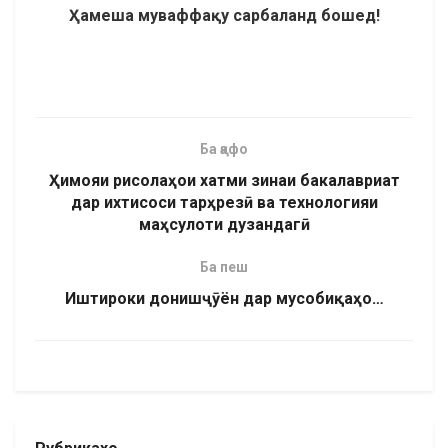
Ҳ
амеша
муваффа
қ
у сарбаланд
бошед
!
Ба қафо
Ҳимояи рисолаҳои хатми зинаи бакалавриат
дар ихтисоси тарҳрезӣ ва технологияи
маҳсулоти дузандагӣ
Ба пеш
Иштироки донишҷӯён дар мусобиқаҳо…