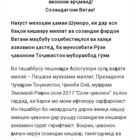
авонони
ар
ҷ
манд
!
Созандагони Ватан!
Нахуст мехо
ҳ
ам
ҳ
амаи
Шуморо
,
ки
дар
асл
ба
қ
ои
кишвару
миллат
ва
созандаи
фардои
Ватани
ма
ҳ
бубу
со
ҳ
ибисти
қ
лол
ва
хал
қ
и
азизамон
ҳ
астед
,
ба
муносибати
Р
ӯ
зи
ҷ
авонони
То
ҷ
икистон
муборакбод
г
ӯ
ям
.
Бо ташаббусу пешниҳоди Асосгузори сулҳу ваҳдати
миллӣ – Пешвои муаззами миллат, Президенти
Ҷумҳурии Тоҷикистон, Ҷаноби Олӣ, муҳтарам
Эмомалӣ Раҳмон соли 2017 “Соли ҷавонон” эълон
гардид, ки барои мо мояи ифтихору сарфарозист.
Ин ташаббус бо назардошту дарки амиқи нақшу
мавқеи ҷавонон дар рушду созандагии кишвари
азизамон сурат гирифтааст. Воқеан, ҷавонон
ҳамчун нерӯи созандаи кишвар, такягоҳ, умед ва