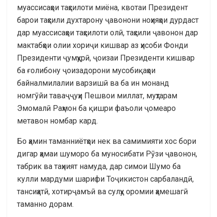
муассисаҳои таҳсилоти миёна, квотаи Президент
барои таҳсили духтарону ҷавонони ноҳияҳои дурдаст
дар муассисаҳои таҳсилоти олӣ, таҳсили ҷавонон дар
мактабҳои олии хориҷи кишвар аз ҳисоби Фонди
Президенти ҷумҳурӣ, ҷоизаи Президенти кишвар
ба ғолибону ҷоизадорони мусобиқаҳои
байналмилалии варзишӣ ва ба ин монанд
номгӯйи таваҷҷуҳи Пешвои миллат, муҳтарам
Эмомалӣ Раҳмон ба қишри фаъоли ҷомеаро
метавон номбар кард.
Бо ҳамин таманниётҳои нек ва самимияти хос бори
дигар ҳамаи шуморо ба муносибати Рӯзи ҷавонон,
табрик ва таҳният намуда, дар симои Шумо ба
кулли мардуми шарифи Тоҷикистон сарбаландӣ,
тансиҳатӣ, хотирҷамъӣ ва сулҳу оромии ҳамешагӣ
таманно дорам.