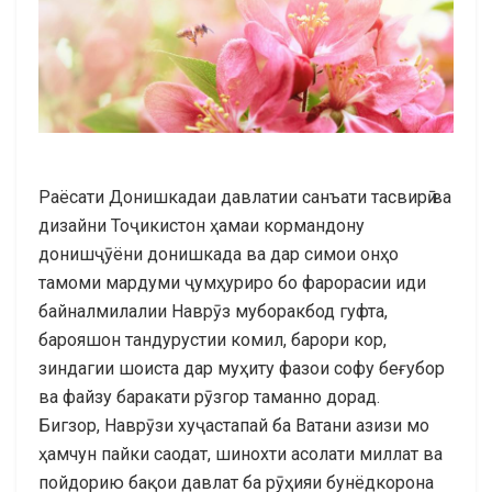
Раёсати Донишкадаи давлатии санъати тасвирӣ ва
дизайни Тоҷикистон ҳамаи кормандону
донишҷӯёни донишкада ва дар симои онҳо
тамоми мардуми ҷумҳуриро бо фарорасии иди
байналмилалии Наврӯз муборакбод гуфта,
барояшон тандурустии комил, барори кор,
зиндагии шоиста дар муҳиту фазои софу беғубор
ва файзу баракати рӯзгор таманно дорад.
Бигзор, Наврӯзи хуҷастапай ба Ватани азизи мо
ҳамчун пайки саодат, шинохти асолати миллат ва
пойдорию бақои давлат ба рӯҳияи бунёдкорона