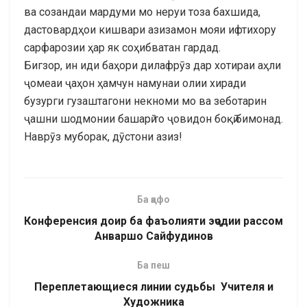
ва созандаи мардуми мо неруи тоза бахшида,
дастовардҳои кишвари азизамон мояи ифтихору
сарфарозии ҳар як соҳибватан гардад.
Бигзор, ин иди баҳори дилафрӯз дар хотираи аҳли
ҷомеаи ҷаҳон ҳамчун намунаи олии хиради
бузурги гузаштагони некноми мо ва зеботарин
ҷашни шодмонии башарӣ то ҷовидон боқӣ бимонад.
Наврӯз муборак, дӯстони азиз!
Ба қафо
Конференсия доир ба фаъолияти эҷодии рассом
Анваршо Сайфудинов
Ба пеш
Переплетающиеся линии судьбы Учителя и
Художника