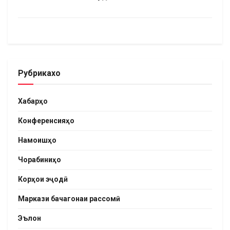
Рубрикахо
Хабарҳо
Конференсияҳо
Намоишҳо
Чорабиниҳо
Корҳои эҷодӣ
Маркази бачагонаи рассомӣ
Эълон