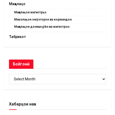
Мақолаҳо
Мақолаҳои магистрҳо
Маколаҳои омӯзгорон ва кормандон
Мақолаҳои донишҷӯён ва магистрон
Табрикот
Бойгонӣ
Бойгонӣ
Хабарҳои нав