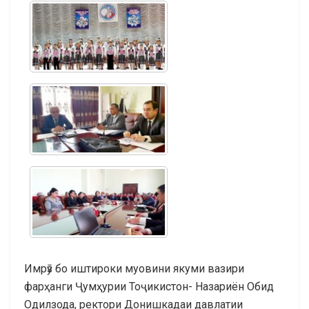
Имрӯз бо иштироки муовини якуми вазири
фарҳанги Ҷумҳурии Тоҷикистон- Назариён Обид
Одилзода, ректори Донишкадаи давлатии