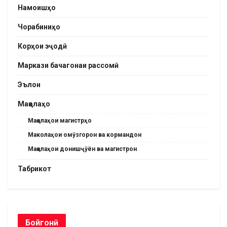
Намоишҳо
Чорабиниҳо
Корҳои эҷодӣ
Маркази бачагонаи рассомӣ
Эълон
Мақолаҳо
Мақолаҳои магистрҳо
Маколаҳои омӯзгорон ва кормандон
Мақолаҳои донишҷӯён ва магистрон
Табрикот
Бойгонӣ