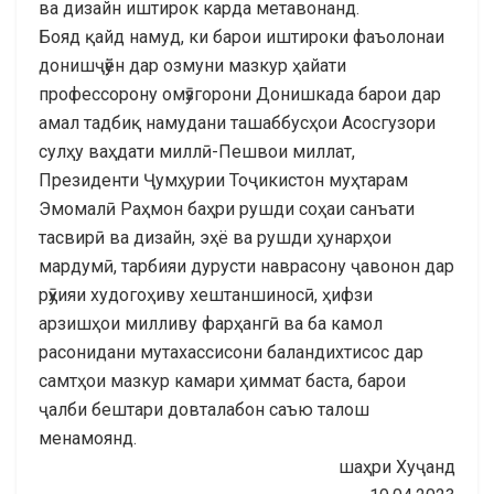
ва дизайн иштирок карда метавонанд.
Бояд қайд намуд, ки барои иштироки фаъолонаи
донишҷӯён дар озмуни мазкур ҳайати
профессорону омӯзгорони Донишкада барои дар
амал тадбиқ намудани ташаббусҳои Асосгузори
сулҳу ваҳдати миллӣ-Пешвои миллат,
Президенти Ҷумҳурии Тоҷикистон муҳтарам
Эмомалӣ Раҳмон баҳри рушди соҳаи санъати
тасвирӣ ва дизайн, эҳё ва рушди ҳунарҳои
мардумӣ, тарбияи дурусти наврасону ҷавонон дар
рӯҳияи худогоҳиву хештаншиносӣ, ҳифзи
арзишҳои милливу фарҳангӣ ва ба камол
расонидани мутахассисони баландихтисос дар
самтҳои мазкур камари ҳиммат баста, барои
ҷалби бештари довталабон саъю талош
менамоянд.
шаҳри Хуҷанд