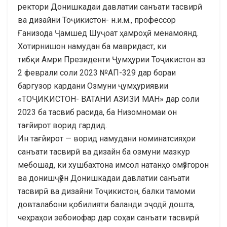
ректори Донишкадаи давлатии санъати тасвирӣ
ва дизайни Тоҷикистон- н.и.м., профессор
Ғанизода Ҷамшед Шуҷоат ҳамроҳӣ менамоянд.
Хотирнишон намудан ба мавридаст, ки
тибқи Амри Президенти Ҷумҳурии Тоҷикистон аз
2 феврали соли 2023 №АП-329 дар бораи
баргузор кардани Озмуни ҷумҳуриявии
«ТОҶИКИСТОН- ВАТАНИ АЗИЗИ МАН» дар соли
2023 ба тасвиб расида, ба Низомномаи он
тағйирот ворид гардид.
Ин тағйирот — ворид намудани номинатсияҳои
санъати тасвирӣ ва дизайн ба озмуни мазкур
мебошад, ки хушбахтона имсол натанҳо омӯзгорон
ва донишҷӯён Донишкадаи давлатии санъати
тасвирӣ ва дизайни Тоҷикистон, балки тамоми
довталабони қобилияти баланди эҷодӣ дошта,
чеҳраҳои зебоиофар дар соҳаи санъати тасвирӣ