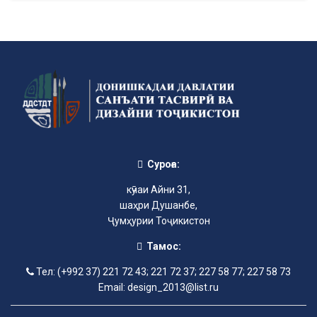
Суроға:
кӯчаи Айни 31,
шаҳри Душанбе,
Ҷумҳурии Тоҷикистон
Тамос:
Тел: (+992 37) 221 72 43; 221 72 37; 227 58 77; 227 58 73
Email: design_2013@list.ru