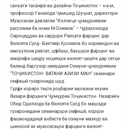
санъати тасвирӣ ва дизайни Тоҷикистон – н.и.м.,
профессор Ғанизода Ҷамшед Шуҷоат, директори
Муассисаи давлатии “Коллеҷи ҷумҳуриявии
рассомии ба номи М.Олимов” – Ҷурахонзода
Сироҷиддин ва сардори Раёсати фарҳанг дар
Вилояти Суғд- Бахтиёр Қосимов бо кормандон ва
масъулони раёсат, шӯъбаҳо, бахшҳои фарҳанг ва
маорифи шаҳру ноҳияҳои вилоят ҷиҳати дар сатҳи
баланд баргузор намудани Озмуни ҷумхуриявии
“ТОҶИКИСТОН- ВАТАНИ АЗИЗИ МАН” семинари
омӯзишӣ гузаронида шуд.
Гурӯҳи кориро таҳти роҳбарии муовини якуми
Вазири фарҳанги Ҷумҳурии Тоҷикистон- Назариён
Обид Одилзода ба Вилояти Суғд бо мақсади
гузаронидани семинарҳои омӯзишӣ, корҳои
фаҳмондадиҳӣ вобаста ба озмуни мазкур ва
шиносоӣ аз муассисаҳои фарҳанги вилоят-