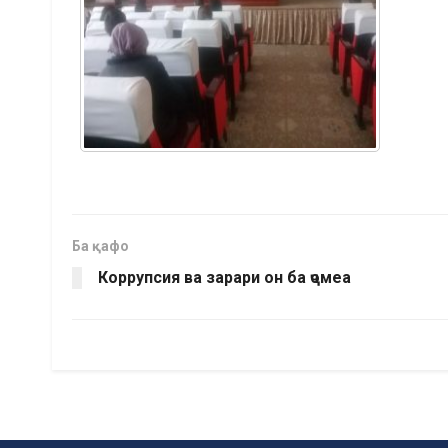
Ба қафо
Коррупсия ва зарари он ба ҷомеа