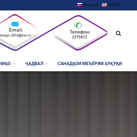
Русский
English
НИҲО
ҶАДВАЛ
САНАДҲОИ МЕЪЁРИИ ҲУҚУҚӢ