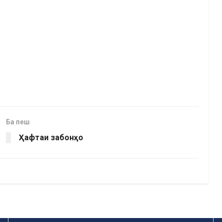
Ба пеш
Ҳафтаи забонҳо