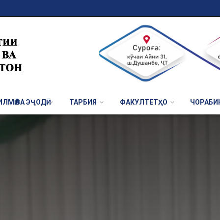
ЛМӢ ВА ЭҶОДӢ
ТАРБИЯ
ФАКУЛТЕТҲО
ЧОРАБИ