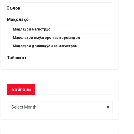
Эълон
Мақолаҳо
Мақолаҳои магистрҳо
Маколаҳои омӯзгорон ва кормандон
Мақолаҳои донишҷӯён ва магистрон
Табрикот
Бойгонӣ
Бойгонӣ
Select Month