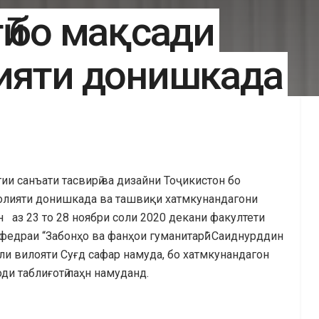
ӣ бо мақсади
ияти донишкада
и санъати тасвирӣ ва дизайни Тоҷикистон бо
ъолияти донишкада ва ташвиқи хатмкунандагони
н аз 23 то 28 ноябри соли 2020 декани факултети
федраи “Забонҳо ва фанҳои гуманитарӣ” Саиднурддин
ли вилояти Суғд сафар намуда, бо хатмкунандагон
и таблиғотӣ паҳн намуданд.