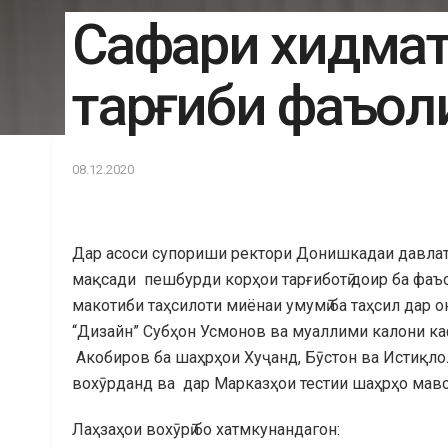
Сафари хидмат
тарғиби фаъол
08.12.2020
Дар асоси супориши ректори Донишкадаи давлати
мақсади пешбурди корҳои тарғиботӣ доир ба фа
макотиби таҳсилоти миёнаи умумӣ ба таҳсил дар о
“Дизайн” Субҳон Усмонов ва муаллими калони ка
Акобиров ба шаҳрҳои Хуҷанд, Бӯстон ва Истиқло
вохӯрданд ва дар Марказҳои тестии шаҳрҳо мавод
Лаҳзаҳои вохӯрӣ бо хатмкунандагон: