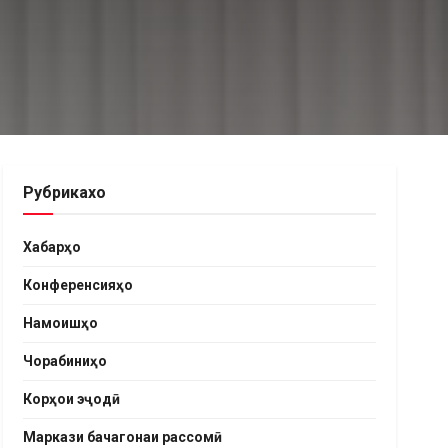
Рубрикахо
Хабарҳо
Конференсияҳо
Намоишҳо
Чорабиниҳо
Корҳои эҷодӣ
Маркази бачагонаи рассомӣ