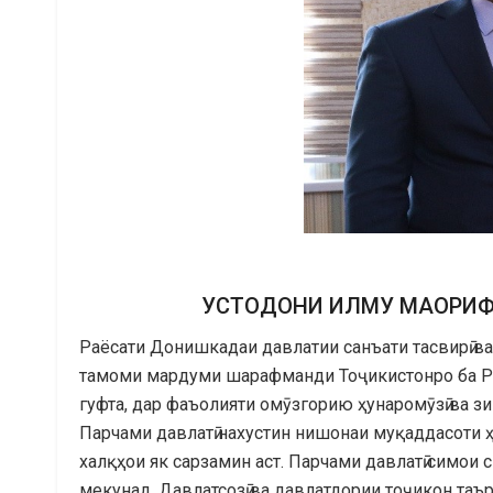
УСТОДОНИ ИЛМУ МАОРИФ 
Раёсати Донишкадаи давлатии санъати тасвирӣ в
тамоми мардуми шарафманди Тоҷикистонро ба Рӯ
гуфта, дар фаъолияти омӯзгорию ҳунаромӯзӣ ва з
Парчами давлатӣ нахустин нишонаи муқаддасоти ҳа
халқҳои як сарзамин аст. Парчами давлатӣ симои 
мекунад. Давлатсозӣ ва давлатдории тоҷикон таър