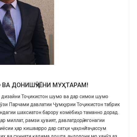
ВА ДОНИШҶӮЁНИ МУҲТАРАМ!
а дизайни Тоҷикистон шумо ва дар симои шумо
зи Парчами давлатии Ҷумҳурии Тоҷикистон табрик
индагии шахсиатон барору комёбиҳо таманно дорад.
р миллат, рамзи ҳувият, давлатдорӣ, ягонагии
сиёсии ҳар кишварро дар сатҳи ҷаҳонӣ таҷассум
их ва суннати қадима дошта, аҷдодони мо ҳанӯз аз