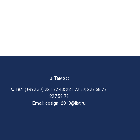
Тамос:
Тел: (+992 37) 221 72 43; 221 72 37; 227 58 77;
227 58 73
Email: design_2013@list.ru