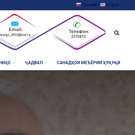
Русский
English
НИҲО
ҶАДВАЛ
САНАДҲОИ МЕЪЁРИИ ҲУҚУҚӢ