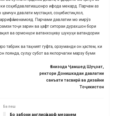
 ки соҳибдавлатиашонро ифода мекард. Парчам аз
 ҳамчун давлати мустақил, соҳибистиқлол,
уаррифӣ менамояд. Парчами давлатии мо имрӯз
рамзи тоҷи зарин ва ҳафт ситораи дурахшон бори
стақил ва ормонҳои ватанхоҳиву шукуҳи ватандории
о табрик ва таҳният гуфта, орзуманди он ҳастем, ки
н поянда, сулҳу субот ва якпорчагии марзу буми
Ғанизода Ҷамшед Шуҷоат,
ректори Донишкадаи давлатии
санъати тасвирӣ ва дизайни
Тоҷикистон
Ба пеш
Бо забони англисӣ ҳарф мезанем