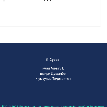
Суроға:
кӯчаи Айни 31,
шаҳри Душанбе,
Ҷумҳурии Тоҷикистон
©2013-2025 Донишкадаи давлатии санъати тасвирӣ ва дизайни Тоҷикистон