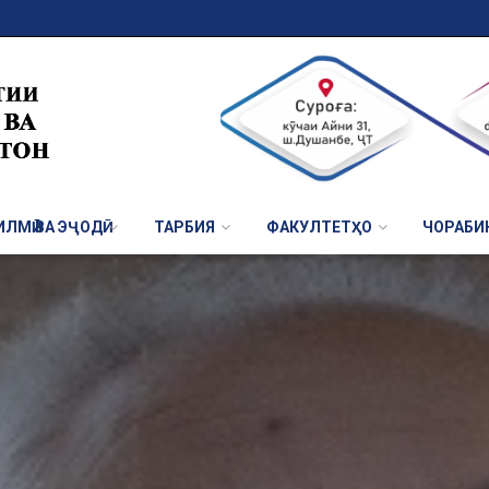
ЛМӢ ВА ЭҶОДӢ
ТАРБИЯ
ФАКУЛТЕТҲО
ЧОРАБИ