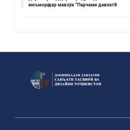
меъморӣ дар мавзӯи “Парчами давлатӣ”