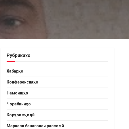
Рубрикахо
Хабарҳо
Конференсияҳо
Намоишҳо
Чорабиниҳо
Корҳои эҷодӣ
Маркази бачагонаи рассомӣ