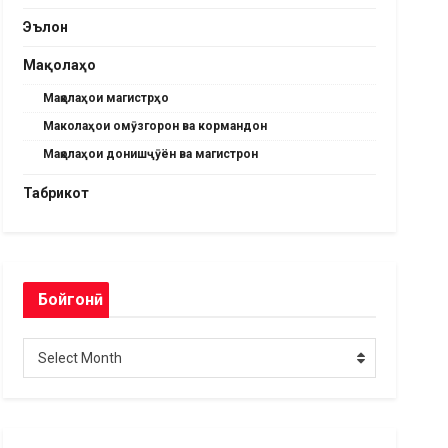
Эълон
Мақолаҳо
Мақолаҳои магистрҳо
Маколаҳои омӯзгорон ва кормандон
Мақолаҳои донишҷӯён ва магистрон
Табрикот
Бойгонӣ
Бойгонӣ
Select Month