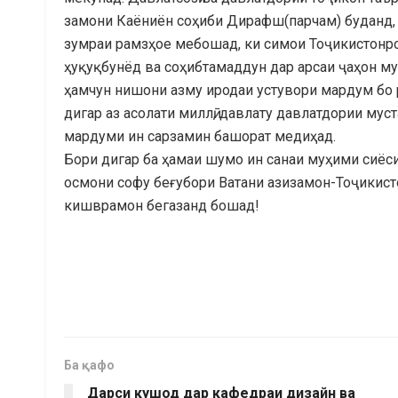
замони Каёниён соҳиби Дирафш(парчам) буданд,
зумраи рамзҳое мебошад, ки симои Тоҷикистонро
ҳуқуқбунёд ва соҳибтамаддун дар арсаи ҷаҳон м
ҳамчун нишони азму иродаи устувори мардум бо 
дигар аз асолати миллӣ, давлату давлатдории му
мардуми ин сарзамин башорат медиҳад.
Бори дигар ба ҳамаи шумо ин санаи муҳими сиёсир
осмони софу беғубори Ватани азизамон-Тоҷикисто
кишврамон бегазанд бошад!
Ба қафо
Дарси кушод дар кафедраи дизайн ва