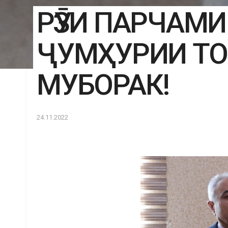
РӮЗИ ПАРЧАМ
ҶУМҲУРИИ Т
МУБОРАК!
24.11.2022