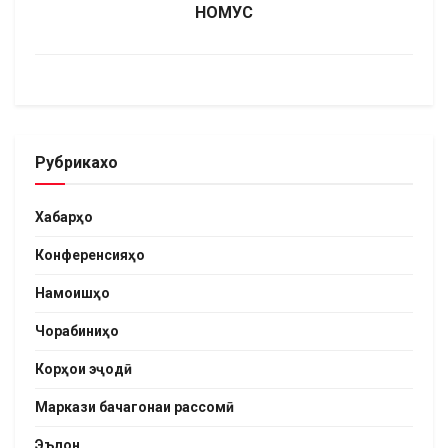
НОМУС
Рубрикахо
Хабарҳо
Конференсияҳо
Намоишҳо
Чорабиниҳо
Корҳои эҷодӣ
Маркази бачагонаи рассомӣ
Эълон