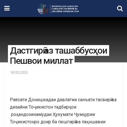
Дастгирӣ аз ташаббусҳои
Пешвои миллат
18.05.2020
Раёсати Донишкадаи давлатии санъати тасвирӣ ва
дизайни Тоҷикистон тадбирҳои
роҳандозинамудаи Ҳукумати Ҷумҳурии
Тоҷикистонро доир ба пешгирӣ ва паҳншавии