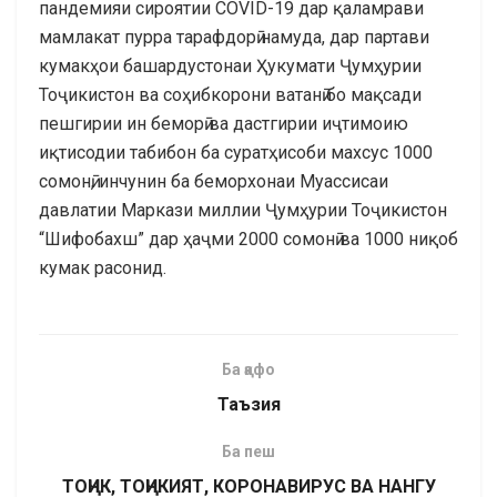
пандемияи сироятии COVID-19 дар қаламрави
мамлакат пурра тарафдорӣ намуда, дар партави
кумакҳои башардустонаи Ҳукумати Ҷумҳурии
Тоҷикистон ва соҳибкорони ватанӣ бо мақсади
пешгирии ин беморӣ ва дастгирии иҷтимоию
иқтисодии табибон ба суратҳисоби махсус 1000
сомонӣ, инчунин ба беморхонаи Муассисаи
давлатии Маркази миллии Ҷумҳурии Тоҷикистон
“Шифобахш” дар ҳаҷми 2000 сомонӣ ва 1000 ниқоб
кумак расонид.
Ба қафо
Таъзия
Ба пеш
ТОҶИК, ТОҶИКИЯТ, КОРОНАВИРУС ВА НАНГУ