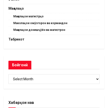
Мақолаҳо
Мақолаҳои магистрҳо
Маколаҳои омӯзгорон ва кормандон
Мақолаҳои донишҷӯён ва магистрон
Табрикот
Бойгонӣ
Бойгонӣ
Хабарҳои нав