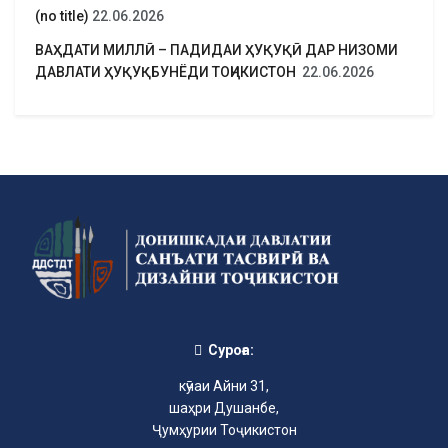
(no title)
22.06.2026
ВАҲДАТИ МИЛЛӢ – ПАДИДАИ ҲУҚУҚӢ ДАР НИЗОМИ
ДАВЛАТИ ҲУҚУҚБУНЁДИ ТОҶИКИСТОН
22.06.2026
Суроға:
кӯчаи Айни 31,
шаҳри Душанбе,
Ҷумҳурии Тоҷикистон