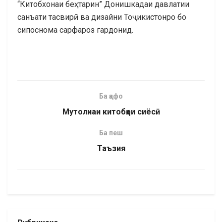
“Китобхонаи беҳтарин” Донишкадаи давлатии
санъати тасвирӣ ва дизайни Тоҷикистонро бо
сипоснома сарфароз гардонид.
Ба қафо
Мутолиаи китобҳои сиёсӣ
Ба пеш
Таъзия