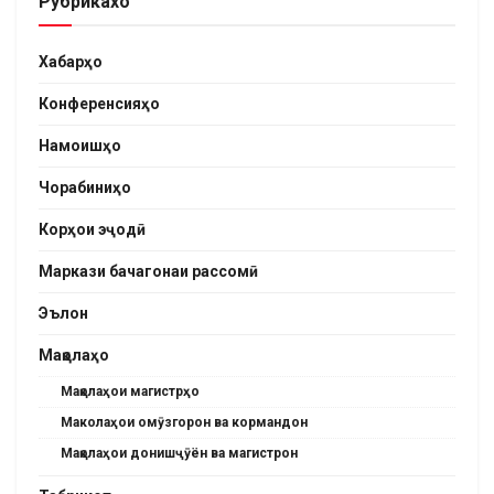
Рубрикахо
Хабарҳо
Конференсияҳо
Намоишҳо
Чорабиниҳо
Корҳои эҷодӣ
Маркази бачагонаи рассомӣ
Эълон
Мақолаҳо
Мақолаҳои магистрҳо
Маколаҳои омӯзгорон ва кормандон
Мақолаҳои донишҷӯён ва магистрон