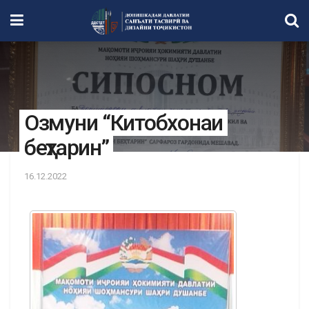
Озмуни “Китобхонаи
беҳтарин”
16.12.2022