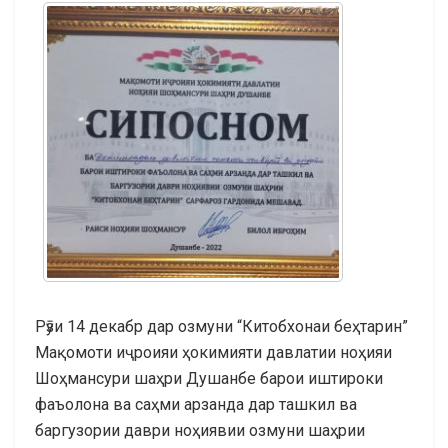
Рӯзи 14 декабр дар озмуни “Китобхонаи беҳтарин”
Мақомоти иҷроияи ҳокимияти давлатии ноҳияи
Шоҳмансури шаҳри Душанбе барои иштироки
фаъолона ва саҳми арзанда дар ташкил ва
баргузории даври ноҳиявии озмуни шаҳрии