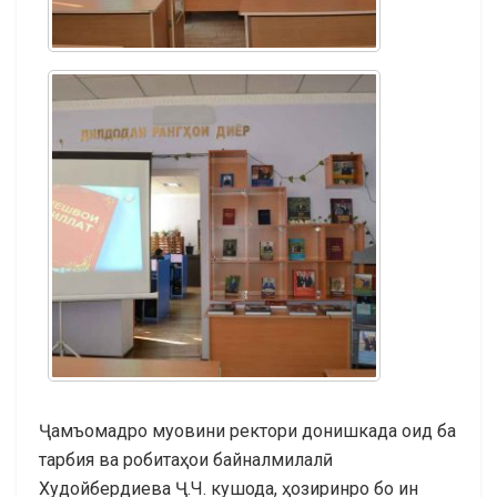
Ҷамъомадро муовини ректори донишкада оид ба
тарбия ва робитаҳои байналмилалӣ
Худойбердиева Ҷ.Ч. кушода, ҳозиринро бо ин