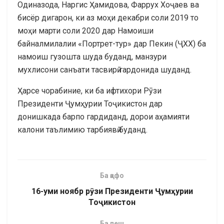
Одиназода, Наргис Ҳамидова, Фаррух Хоҷаев ва
бисёр дигарон, ки аз моҳи декабри соли 2019 то
моҳи марти соли 2020 дар Намоиши
байналмилалии «Портрет-тур» дар Пекин (ҶХХ) ба
намоиш гузошта шуда буданд, манзури
мухлисони санъати тасвирӣ гардонида шуданд.
Ҳарсе чорабиние, ки ба ифтихори Рӯзи
Президенти Ҷумҳурии Тоҷикистон дар
донишкада барпо гардиданд, дорои аҳамияти
калони таълимию тарбиявӣ буданд.
Ба қафо
16-уми ноябр рӯзи Президенти Ҷумҳурии
Тоҷикистон
Ба пеш