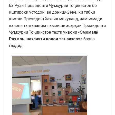
ба Рӯзи Президенти Ҷумҳурии Тоҷикистон бо
иштироки устодон ва донишҷӯёне, ки тибқи
квотаи Президентӣ таҳсил мекунанд, ҷамъомади
калони тантанавӣ ва намоиши асарҳои Президенти
Ҷумҳурии Тоҷикистон таҳти унвони «
Эмомалӣ
Раҳмон шахсияти волои таърихсоз
» барпо
гардид.