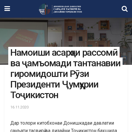
Намоиши асарҳои рассомӣ
ва ҷамъомади тантанавии
гиромидошти Рӯзи
Президенти Ҷумҳурии
Тоҷикистон
16.11.2020
Дар толори китобхонаи Донишкадаи давлатии
санъати тасвирӣ ва дизайни Тоҷикистон бахшида