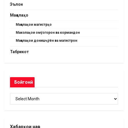
Эълон
Мақолаҳо
Мақолаҳои магистрҳо
Маколаҳои омӯзгорон ва кормандон
Мақолаҳои донишҷӯён ва магистрон
Табрикот
Бойгонӣ
Бойгонӣ
Хабарҳои нав