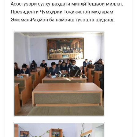
Асосгузори сулҳу ваҳдати миллӣ, Пешвои миллат,
Президенти Ҷумҳурии Тоҷикистон муҳтарам
Эмомалӣ Раҳмон ба намоиш гузошта шуданд.