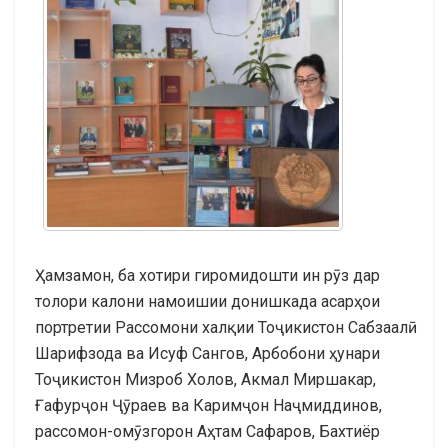
Ҳамзамон, ба хотири гиромидошти ин рӯз дар
толори калони намоишии донишкада асарҳои
портретии Рассомони халқии Тоҷикистон Сабзаалӣ
Шарифзода ва Исуф Сангов, Арбобони ҳунари
Тоҷикистон Мизроб Холов, Акмал Миршакар,
Ғафурҷон Ҷӯраев ва Каримҷон Наҷмиддинов,
рассомон-омӯзгорон Аҳтам Сафаров, Бахтиёр