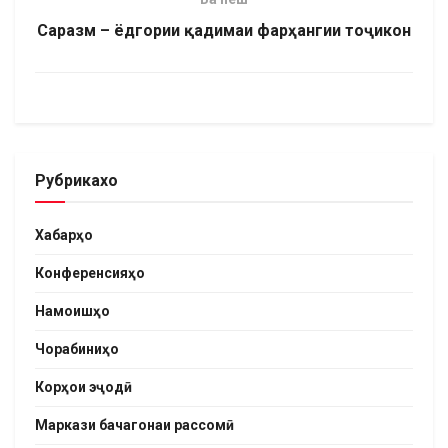
Саразм – ёдгории қадимаи фарҳангии тоҷикон
Рубрикахо
Хабарҳо
Конференсияҳо
Намоишҳо
Чорабиниҳо
Корҳои эҷодӣ
Маркази бачагонаи рассомӣ