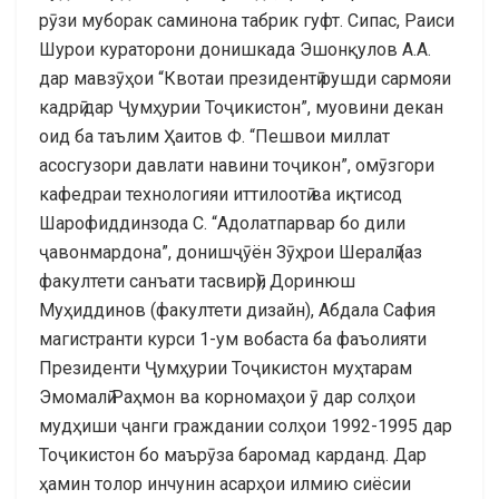
рӯзи муборак саминона табрик гуфт. Сипас, Раиси
Шурои кураторони донишкада Эшонқулов А.А.
дар мавзӯҳои “Квотаи президентӣ рушди сармояи
кадрӣ дар Ҷумҳурии Тоҷикистон”, муовини декан
оид ба таълим Ҳаитов Ф. “Пешвои миллат
асосгузори давлати навини тоҷикон”, омӯзгори
кафедраи технологияи иттилоотӣ ва иқтисод
Шарофиддинзода С. “Адолатпарвар бо дили
ҷавонмардона”, донишҷӯён Зӯҳрои Шералӣ (аз
факултети санъати тасвирӣ), Доринюш
Муҳиддинов (факултети дизайн), Абдала Сафия
магистранти курси 1-ум вобаста ба фаъолияти
Президенти Ҷумҳурии Тоҷикистон муҳтарам
Эмомалӣ Раҳмон ва корномаҳои ӯ дар солҳои
мудҳиши ҷанги граждании солҳои 1992-1995 дар
Тоҷикистон бо маърӯза баромад карданд. Дар
ҳамин толор инчунин асарҳои илмию сиёсии