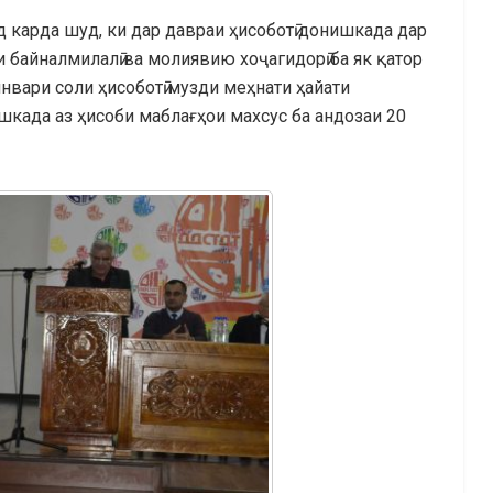
 карда шуд, ки дар давраи ҳисоботӣ донишкада дар
ои байналмилалӣ ва молиявию хоҷагидорӣ ба як қатор
нвари соли ҳисоботӣ музди меҳнати ҳайати
шкада аз ҳисоби маблағҳои махсус ба андозаи 20