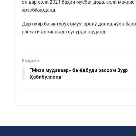
он дар соли 2021 баҳои мусбат дода, аҳли маҷлис
арзёбӣ карданд.
Дар охир ба як гурӯҳ омӯзгорону донишҷӯён бар
раёсати донишкада супурда шуданд.
Ба қафо
“Мизи мудаввар» ба ёдбуди рассом Зуҳур
Ҳабибуллоев