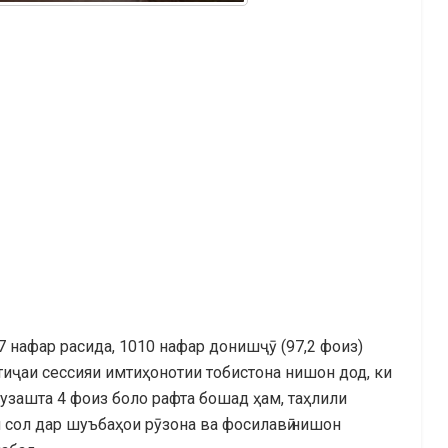
 нафар расида, 1010 нафар донишҷӯ (97,2 фоиз)
иҷаи сессияи имтиҳонотии тобистона нишон дод, ки
узашта 4 фоиз боло рафта бошад ҳам, таҳлили
 сол дар шуъбаҳои рӯзона ва фосилавӣ нишон