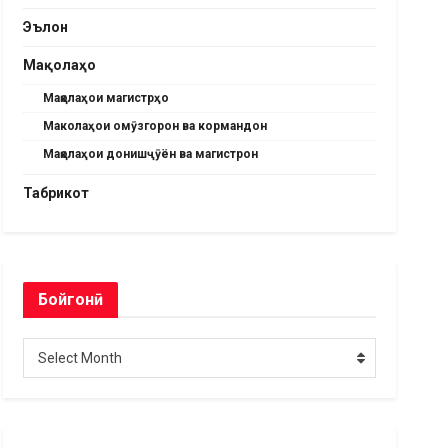
Эълон
Мақолаҳо
Мақолаҳои магистрҳо
Маколаҳои омӯзгорон ва кормандон
Мақолаҳои донишҷӯён ва магистрон
Табрикот
Бойгонӣ
Бойгонӣ
Select Month