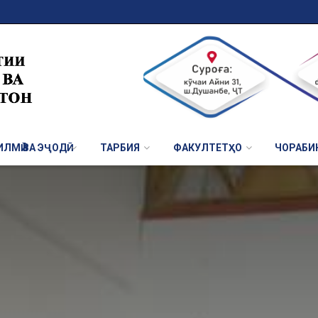
ЛМӢ ВА ЭҶОДӢ
ТАРБИЯ
ФАКУЛТЕТҲО
ЧОРАБИ