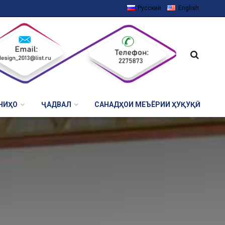
Русский
English
НИҲО
ҶАДВАЛ
САНАДҲОИ МЕЪЁРИИ ҲУҚУҚӢ