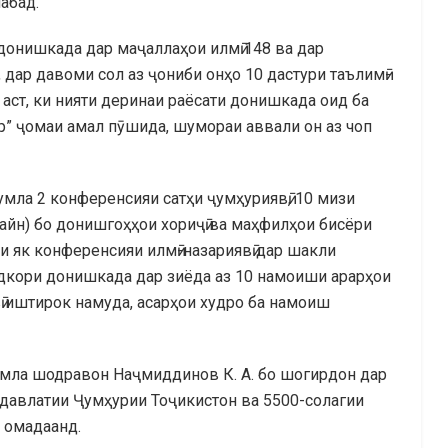
абад.
донишкада дар маҷаллаҳои илмӣ 148 ва дар
дар давоми сол аз ҷониби онҳо 10 дастури таълимӣ-
 аст, ки нияти деринаи раёсати донишкада оид ба
ир” ҷомаи амал пӯшида, шумораи аввали он аз чоп
ҷумла 2 конференсияи сатҳи ҷумҳуриявӣ, 10 мизи
айн) бо донишгоҳҳои хориҷӣ ва маҳфилҳои бисёри
и як конференсияи илмӣ-назариявӣ дар шакли
дкори донишкада дар зиёда аз 10 намоиши арарҳои
ӣ иштирок намуда, асарҳои худро ба намоиш
ҷумла шодравон Наҷмиддинов К. А. бо шогирдон дар
 давлатии Ҷумҳурии Тоҷикистон ва 5500-солагии
 омадаанд.