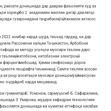
йн, раёсати донишкада дар давраи фаъолияти худ аз
ои хориҷӣ, бо 2 академияи миллии дигар давлатҳо
ақсади гузаронидани таҷрибаомӯзӣ, такмили ихтисос
 2022 номбар карда шуда, таъкид гардид, ки дар
ҷумла Рассомони халқии Тоҷикистон, Арбобони
стифода аз методу усулҳои муосири таълим дарс
аълимӣ, китобхона, китобхонаи электронӣ,
ри фарҳангӣ мебошад. Ҳамаи синфхонаҳо дорои
аҷҳизоти пешрафта таъминанд. Самти таълим асосан
а аз роҳу воситаҳои муосири донишомӯзӣ, махсусан
ию эҷодӣ ҷалб карда мешаванд.
 гуманитарӣ С. Усмонов, сармуҳосиб Б. Сафаралиев,
нишкада З. Умарова, мудири кафедраи технологияи
а фаъолияти донишкада ва кумитаи иттифоқи касабаи