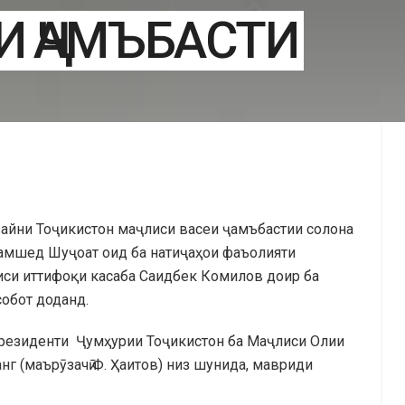
И ҶАМЪБАСТИ
зайни Тоҷикистон маҷлиси васеи ҷамъбастии солона
Ҷамшед Шуҷоат оид ба натиҷаҳои фаъолияти
аиси иттифоқи касаба Саидбек Комилов доир ба
обот доданд.
резиденти Ҷумҳурии Тоҷикистон ба Маҷлиси Олии
г (маърӯзачӣ Ф. Ҳаитов) низ шунида, мавриди