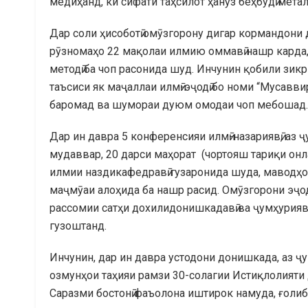
медиҳанд, ки сифати таҳсилот ҳанӯз беҳбудӣ метал
Дар соли ҳисоботӣ омӯзгорону дигар кормандони 
рӯзномаҳо 22 мақолаи илмию оммавӣ нашр карда, 
методӣ ба чоп расонида шуд. Инчунин қобили зикр
таъсиси як маҷаллаи илмӣ-эҷодӣ бо номи “Мусавв
баромад ва шумораи дуюм омодаи чоп мебошад.
Дар ин давра 5 конференсияи илмӣ-назариявӣ, аз 
мудаввар, 20 дарси маҳорат (чортояш тариқи онл
илмии наздикафедравӣ гузаронида шуда, маводҳо
маҷмӯаи алоҳида ба нашр расид. Омӯзгорони эҷо
рассомии сатҳи дохилидонишкадавӣ ва ҷумҳурияв
гузоштанд.
Инчунин, дар ин давра устодони донишкада, аз 
озмунҳои таҳияи рамзи 30-солагии Истиқлолияти
Саразми бостонӣ фаъолона иштирок намуда, ғолиб