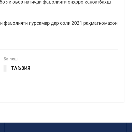
 бо як овоз натиҷаи фаъолияти онҳоро қаноатбахш
ои фаъолияти пурсамар дар соли 2021 раҳматномаҳои
Ба пеш
ТАЪЗИЯ