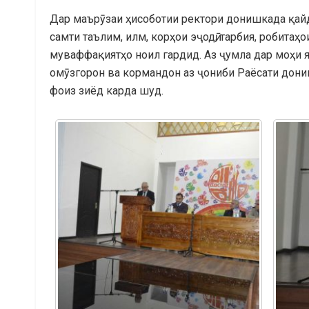
Дар маърӯзаи ҳисоботии ректори донишкада қайд
самти таълим, илм, корҳои эҷодӣ, тарбия, робитаҳ
муваффақиятҳо ноил гардид. Аз ҷумла дар моҳи я
омӯзгорон ва кормандон аз ҷониби Раёсати дони
фоиз зиёд карда шуд.