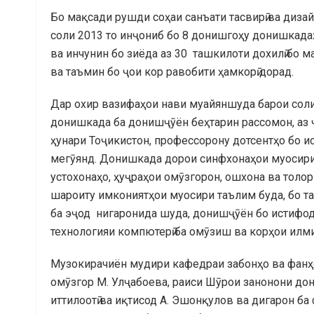
Бо мақсади рушди соҳаи санъати тасвирӣ ва диза
соли 2013 то инҷониб бо 8 донишгоҳу донишкадаҳ
ва инчунин бо зиёда аз 30 ташкилоти дохилӣ бо м
ва таъмин бо ҷои кор равобити ҳамкорӣ дорад.
Дар охир вазифаҳои нави муайяншуда барои соли
донишкада ба донишҷӯён беҳтарин рассомон, аз 
ҳунари Тоҷикистон, профессорону дотсентҳо бо и
мегӯянд. Донишкада дорои синфхонаҳои муосири т
устохонаҳо, ҳуҷраҳои омӯзгорон, ошхона ва толо
шароиту имкониятҳои муосири таълим буда, бо т
ба эҷод нигаронида шуда, донишҷӯён бо истифод
технологияи компютерӣ ба омӯзиш ва корҳои илм
Музокирачиён мудири кафедраи забонҳо ва фанҳои
омӯзгор М. Улҷабоева, раиси Шӯрои занонони до
иттилоотӣ ва иқтисод А. Эшонқулов ва дигарон б