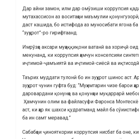
Дар айни замон, илм дар омӯзиши коррупсия қада
мутахассисон аз воситаҳои маъмулии қонунгузорӣ, 
даст кашида, бо истифода аз муносибати ягона ба
“зуҳурот”-ро гирифтаанд.
Имрӯзҳо аксари муҳаққиқони ватанӣ ва хориҷӣ ои
мекунанд, ки коррупсия ҳамчун консепсияи синтети
иҷтимоӣ-ҷамъиятӣ ва иҷтимоӣ-сиёсӣ ва иқтисодӣ
Таърих муддати тулонӣ бо ин зуҳурот шинос аст. 
зуҳурот чунин гуфта буд: “Муҳимтарин чизе барои ҳа
даровардани қонунҳо ва қонунҳои муқаррарӣ мебо
Ҳамчунин олим ва файласуфи Фаронса Монтескё чу
аст, ки ҳар як шахси қудратманд майл ба сӯиисти
ба ин самт меравад.”
Сабабҳои ҷинояткории коррупсия нисбат ба оне, ки