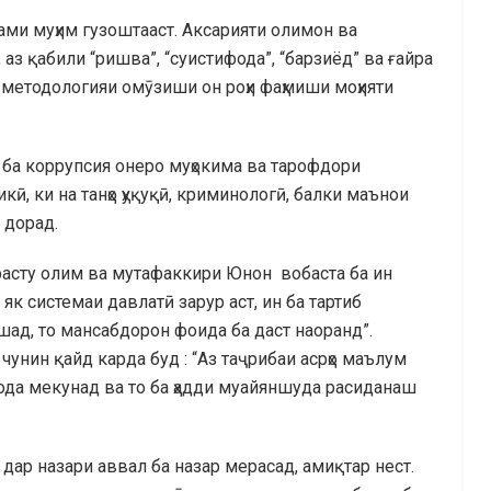
ми муҳим гузоштааст. Аксарияти олимон ва
аз қабили “ришва”, “суистифода”, “барзиёд” ва ғайра
 методологияи омӯзиши он роҳи фаҳмиши моҳияти
д ба коррупсия онеро муҳокима ва тарофдори
кӣ, ки на танҳо ҳуқуқӣ, криминологӣ, балки маънои
 дорад.
Арасту олим ва мутафаккири Юнон вобаста ба ин
р як системаи давлатӣ зарур аст, ин ба тартиб
шад, то мансабдорон фоида ба даст наоранд”.
нин қайд карда буд : “Аз таҷрибаи асрҳо маълум
фода мекунад ва то ба ҳадди муайяншуда расиданаш
 дар назари аввал ба назар мерасад, амиқтар нест.