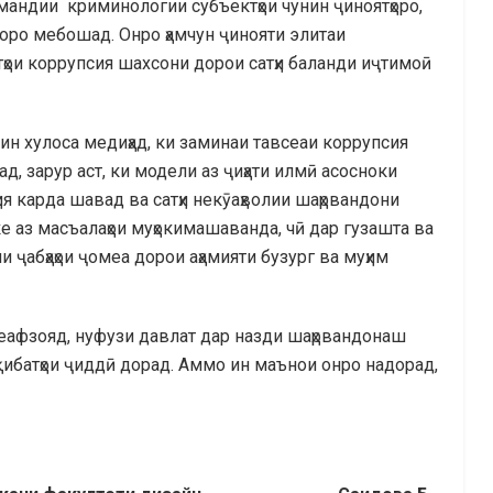
амандии криминологии субъектҳои чунин ҷиноятҳоро,
 доро мебошад. Онро ҳамчун ҷинояти элитаи
ҳои коррупсия шахсони дорои сатҳи баланди иҷтимоӣ
ин хулоса медиҳад, ки заминаи тавсеаи коррупсия
, зарур аст, ки модели аз ҷиҳати илмӣ асосноки
я карда шавад ва сатҳи некӯаҳволии шаҳрвандони
 аз масъалаҳои муҳокимашаванда, чӣ дар гузашта ва
 ҷабҳаҳои ҷомеа дорои аҳамияти бузург ва муҳим
 меафзояд, нуфузи давлат дар назди шаҳрвандонаш
қибатҳои ҷиддӣ дорад. Аммо ин маънои онро надорад,