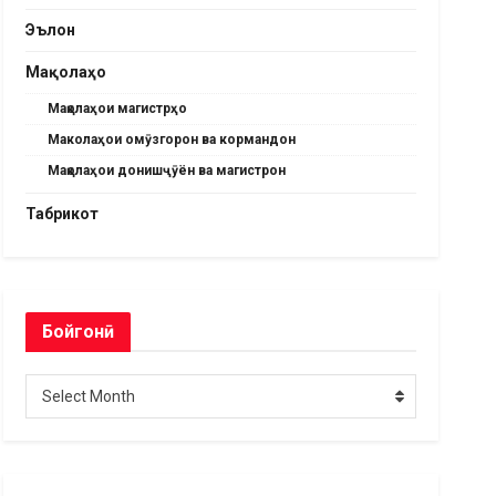
Эълон
Мақолаҳо
Мақолаҳои магистрҳо
Маколаҳои омӯзгорон ва кормандон
Мақолаҳои донишҷӯён ва магистрон
Табрикот
Бойгонӣ
Бойгонӣ
Select Month