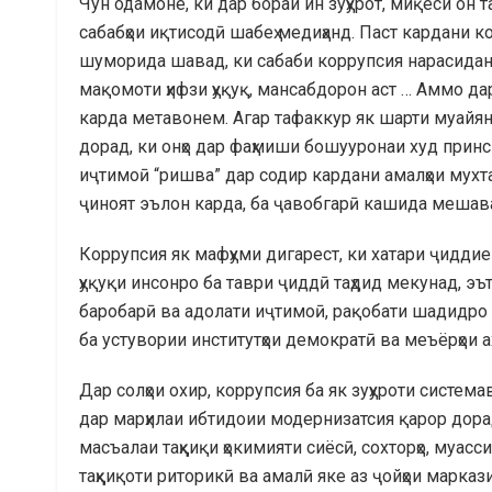
Чун одамоне, ки дар бораи ин зуҳурот, миқёси он 
сабабҳои иқтисодӣ шабеҳ медиҳанд. Паст кардани 
шуморида шавад, ки сабаби коррупсия нарасидан
мақомоти ҳифзи ҳуқуқ, мансабдорон аст … Аммо дар
карда метавонем. Агар тафаккур як шарти муайян
дорад, ки онҳо дар фаҳмиши бошууронаи худ принс
иҷтимоӣ “ришва” дар содир кардани амалҳои мухт
ҷиноят эълон карда, ба ҷавобгарӣ кашида мешав
Коррупсия як мафҳуми дигарест, ки хатари ҷидди
ҳуқуқи инсонро ба таври ҷиддӣ таҳдид мекунад, эъ
баробарӣ ва адолати иҷтимоӣ, рақобати шадидро
ба устувории институтҳои демократӣ ва меъёрҳои 
Дар солҳои охир, коррупсия ба як зуҳуроти систем
дар марҳилаи ибтидоии модернизатсия қарор дора
масъалаи таҳқиқи ҳокимияти сиёсӣ, сохторҳо, муасси
таҳқиқоти риторикӣ ва амалӣ яке аз ҷойҳои марка