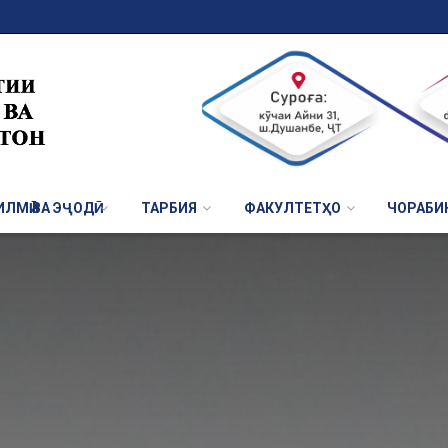
ЛМӢ ВА ЭҶОДӢ
ТАРБИЯ
ФАКУЛТЕТҲО
ЧОРАБИ