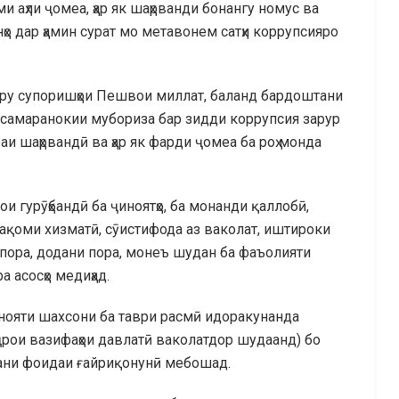
и аҳли ҷомеа, ҳар як шаҳрванди бонангу номус ва
о дар ҳамин сурат мо метавонем сатҳи коррупсияро
стуру супоришҳои Пешвои миллат, баланд бардоштани
 самаранокии мубориза бар зидди коррупсия зарур
аи шаҳрвандӣ ва ҳар як фарди ҷомеа ба роҳ монда
и гурӯҳбандӣ ба ҷиноятҳо, ба монанди қаллобӣ,
ақоми хизматӣ, сӯистифода аз ваколат, иштироки
 пора, додани пора, монеъ шудан ба фаъолияти
а асосҳо медиҳад.
ҷинояти шахсони ба таври расмӣ идоракунанда
ҷрои вазифаҳои давлатӣ ваколатдор шудаанд) бо
дани фоидаи ғайриқонунӣ мебошад.