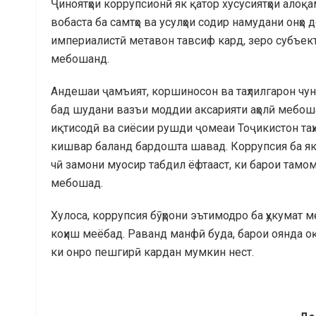
Ҷиноятҳои коррупсионӣ як қатор хусусиятҳои алоқ
вобаста ба самтҳо ва усулҳои содир намудани онҳо
империалистӣ метавон тавсиф кард, зеро субъект
мебошанд.
Андешаи ҷамъият, коршиносон ва таҳлилгарон чун
бад шудани вазъи моддии аксарияти аҳолӣ мебошад
иқтисодӣ ва сиёсии рушди ҷомеаи Тоҷикистон таҳи
кишвар баланд бардошта шавад. Коррупсия ба яке
чӣ замони муосир табдил ёфтааст, ки барои тамоми
мебошад.
Хулоса, коррупсия бӯҳрони эътимодро ба ҳукумат
коҳиш меёбад. Раванд манфӣ буда, барои оянда о
ки онро пешгирӣ кардан мумкин нест.