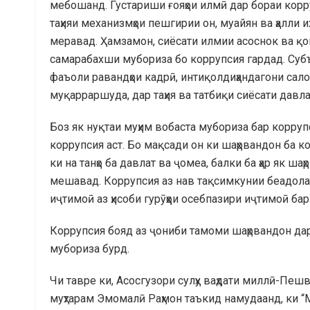
мебошанд. Густариши ғояҳои илмӣ дар бораи корру
таҳияи механизмҳои пешгирии он, муайян ва ҳалли 
меравад. Ҳамзамон, сиёсати илмии асоснок ва қ
самарабахши мубориза бо коррупсия гардад. Субъ
фаъоли равандҳои кадрӣ, интиқолдиҳандагони салоҳи
муқарраршуда, дар таҳия ва татбиқи сиёсати дав
Боз як нуқтаи муҳим вобаста мубориза бар корруп
коррупсия аст. Бо мақсади он ки шаҳрвандон ба ко
ки на танҳо ба давлат ва ҷомеа, балки ба ҳар як 
мешавад. Коррупсия аз нав тақсимкунии беадолато
иҷтимоӣ аз ҳисоби гурӯҳҳои осебпазири иҷтимоӣ ба
Коррупсия бояд аз ҷониби тамоми шаҳрвандон дар 
мубориза бурд.
Чи тавре ки, Асосгузори сулҳу ваҳдати миллӣ-Пеш
муҳтарам Эмомалӣ Раҳмон таъкид намудаанд, ки 