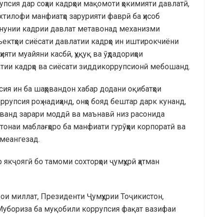
псия дар соҳаи кадрҳои мақомоти ҳокимияти давлатӣ,
ихтилофи манфиатҳо зарурияти фаврӣ ба ҳисоб
онунии кадрии давлат метавонад механизми
ектҳои сиёсати давлатии кадрҳо ин иштирокчиёни
яти муайяни касбӣ, ҳуқуқ ва ӯҳдадориҳои
латии кадрҳо ва сиёсати зиддикоррупсионӣ мебошанд.
сия ин ба шаҳрвандон хабар додани оқибатҳои
ррупсия роҳ надиҳанд, онҳо бояд бештар дарк кунанд,
шаҳрванд зарари моддӣ ва маънавӣ низ расонида
наи маблағҳоро ба манфиати гурӯҳҳои корпоратӣ ва
рмеангезад.
якҷоягӣ бо тамоми сохторҳои ҷумҳурӣ ҳатман
вои миллат, Президенти Ҷумҳурии Тоҷикистон,
“Мубориза ба муқобили коррупсия фақат вазифаи