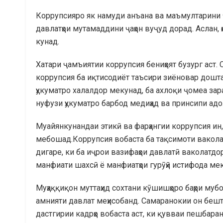
Коррупсияро як намуди анъана ва маъмултарини 
давлатҳои мутамаддини ҷаҳон вуҷуд дорад. Аслан, 
кунад.
Хатари ҷамъиятии коррупсия бениҳоят бузург аст.
коррупсия ба иқтисодиёт таъсири зиёновар дошта,
ҳукуматро халалдор мекунад, ба ахлоқи ҷомеа зар
нуфузи ҳукуматро барбод медиҳад ва принсипи адо
Муайянкунандаи этикӣ ва фарҳангии коррупсия ин
мебошад.Коррупсия вобаста ба тақсимоти ваколат
дигаре, ки ба иҷрои вазифаҳои давлатӣ ваколатдо
манфиати шахсӣ ё манфиатҳои гурӯҳӣ истифода ме
Муҳаққиқон муттаҳид сохтани кӯшишҳоро баҳри муб
амнияти давлат меҳисобанд. Самаранокии он бешта
дастгирии кадрҳо вобаста аст, ки қувваи пешбара