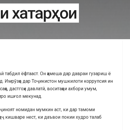
и хатарҳои
авӣ табдил ёфтааст. Он ҳамеша дар давраи гузариш ё
д. Имрӯзҳо дар Тоҷикистон мушкилоти коррупсия ин
саҳо, дастгоҳи давлатӣ, воситаҳои ахбори умум,
зиро ишғол мекунад.
ҷиноят номидан мумкин аст, ки дар тамоми
ҳеҷ кишваре нест, ки даъвои покии худро талаб