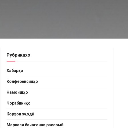
Рубрикахо
Хабарҳо
Конференсияҳо
Намоишҳо
Чорабиниҳо
Корҳои эҷодӣ
Маркази бачагонаи рассомӣ