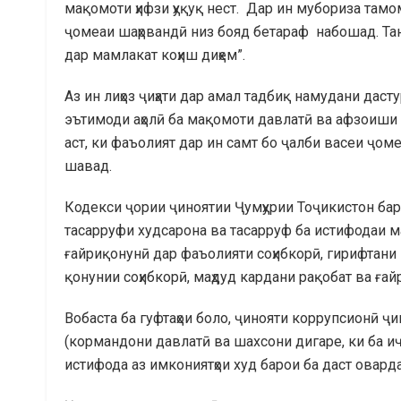
мақомоти ҳифзи ҳуқуқ нест. Дар ин мубориза тамом
ҷомеаи шаҳрвандӣ низ бояд бетараф набошад. Танҳ
дар мамлакат коҳиш диҳем”.
Аз ин лиҳоз ҷиҳати дар амал тадбиқ намудани да
эътимоди аҳолӣ ба мақомоти давлатӣ ва афзоиши
аст, ки фаъолият дар ин самт бо ҷалби васеи ҷоме
шавад.
Кодекси ҷории ҷиноятии Ҷумҳурии Тоҷикистон баро
тасарруфи худсарона ва тасарруф ба истифодаи м
ғайриқонунӣ дар фаъолияти соҳибкорӣ, гирифтани
қонунии соҳибкорӣ, маҳдуд кардани рақобат ва ғайр
Вобаста ба гуфтаҳои боло, ҷинояти коррупсионӣ 
(кормандони давлатӣ ва шахсони дигаре, ки ба и
истифода аз имкониятҳои худ барои ба даст овар