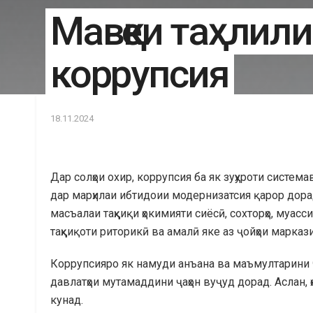
Мавқеи таҳлили
коррупсия
18.11.2024
Дар солҳои охир, коррупсия ба як зуҳуроти систем
дар марҳилаи ибтидоии модернизатсия қарор дора
масъалаи таҳқиқи ҳокимияти сиёсӣ, сохторҳо, муасси
таҳқиқоти риторикӣ ва амалӣ яке аз ҷойҳои марка
Коррупсияро як намуди анъана ва маъмултарини 
давлатҳои мутамаддини ҷаҳон вуҷуд дорад. Аслан, 
кунад.