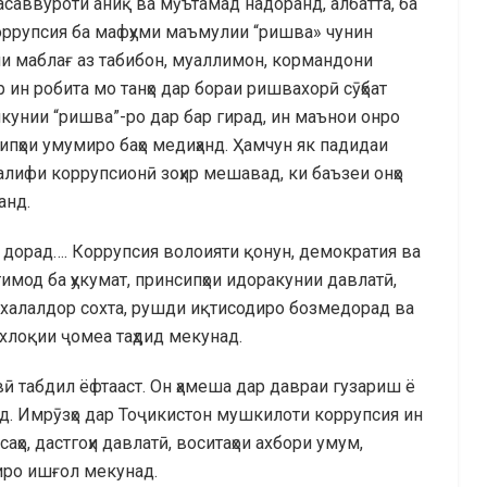
тасаввуроти аниқ ва мӯътамад надоранд, албатта, ба
коррупсия ба мафҳуми маъмулии “ришва» чунин
и маблағ аз табибон, муаллимон, кормандони
 ин робита мо танҳо дар бораи ришвахорӣ сӯҳбат
кунии “ришва”-ро дар бар гирад, ин маънои онро
ипҳои умумиро баҳо медиҳанд. Ҳамчун як падидаи
алифи коррупсионӣ зоҳир мешавад, ки баъзеи онҳо
анд.
е дорад…. Коррупсия волоияти қонун, демократия ва
тимод ба ҳукумат, принсипҳои идоракунии давлатӣ,
 халалдор сохта, рушди иқтисодиро бозмедорад ва
ахлоқии ҷомеа таҳдид мекунад.
авӣ табдил ёфтааст. Он ҳамеша дар давраи гузариш ё
д. Имрӯзҳо дар Тоҷикистон мушкилоти коррупсия ин
саҳо, дастгоҳи давлатӣ, воситаҳои ахбори умум,
зиро ишғол мекунад.