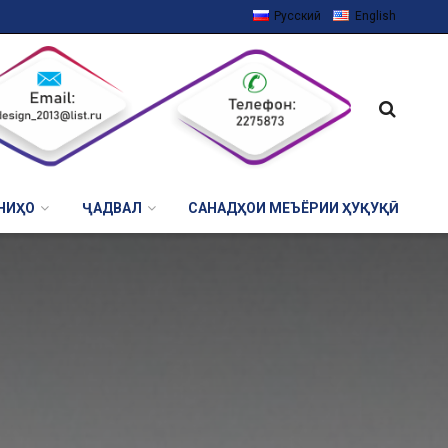
Русский
English
НИҲО
ҶАДВАЛ
САНАДҲОИ МЕЪЁРИИ ҲУҚУҚӢ