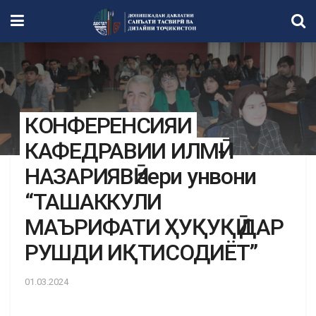
КОНФЕРЕНСИЯИ
КАФЕДРАВИИ ИЛМӢ-
НАЗАРИЯВӢ зери унвони
“ТАШАККУЛИ
МАЪРИФАТИ ҲУҚУҚӢ ДАР
РУШДИ ИҚТИСОДИЁТ”
01.03.2024