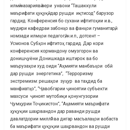
илмӣ-назариявӣ зери унвони “Ташаккули
маърифати ҳуқуқӣ дар рушди иқтисод” барузор
гардид. Конференсия бо сухани ифтитоҳии и.в.,
мудири кафедраи забонҳо ва фанҳои гуманитарӣ,
номзади илмҳои педагогӣ, н.и.п., дотсент –
Усмонов Субҳон ифтитоҳ гардид. Дар кори
конференсия кормандону омузгорон ва
донишҷуёни Донишкада иштирок ва бо
маърузаҳои худ оиди “Аҳмияти манбаъҳои обӣ
дар рушди энергетика”, “Терроризму
экстремизм: решаҳои зуҳур ва таҳдид ба
манфиатҳо”, “Ҷавобгарии ҷиноятии субъекти
махсуси ҷиноят мутобиқи қонунгузории
Ҷумҳурии Тоҷикистон”, “Аҳамияти маърифати
ҳуқуқии шаҳрвандон дар раванди рушди
давлатдории миллӣ” ва дигар масъалаҳои вобаста
ба маърифати ҳуқуқии шаҳрвандон ва рушди