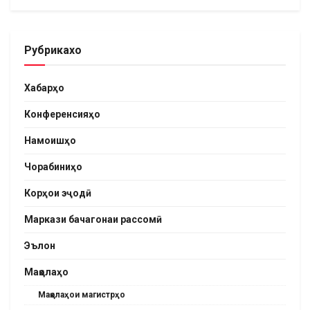
Рубрикахо
Хабарҳо
Конференсияҳо
Намоишҳо
Чорабиниҳо
Корҳои эҷодӣ
Маркази бачагонаи рассомӣ
Эълон
Мақолаҳо
Мақолаҳои магистрҳо