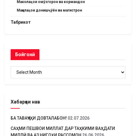
Маколаҳои омӯзгорон ва кормандон
Мақолаҳои донишҷӯён ва магистрон
Табрикот
Бойгонӣ
Бойгонӣ
Хабарҳои нав
БА ТАВАҶҶУҲИ ДОВТАЛАБОН!
02.07.2026
САҲМИ ПЕШВОИ МИЛЛАТ ДАР ТАҲКИМИ ВАҲДАТИ
МИЛЛӢ ВА АЗ НИГОҲИ РАССОМОН
26.06.2026