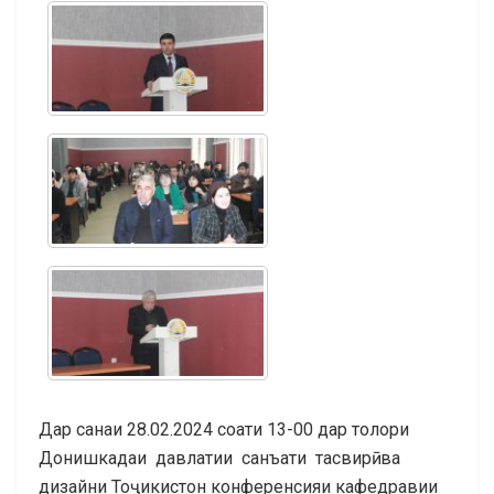
Дар санаи 28.02.2024 соати 13-00 дар толори
Донишкадаи давлатии санъати тасвирӣ ва
дизайни Тоҷикистон конференсияи кафедравии