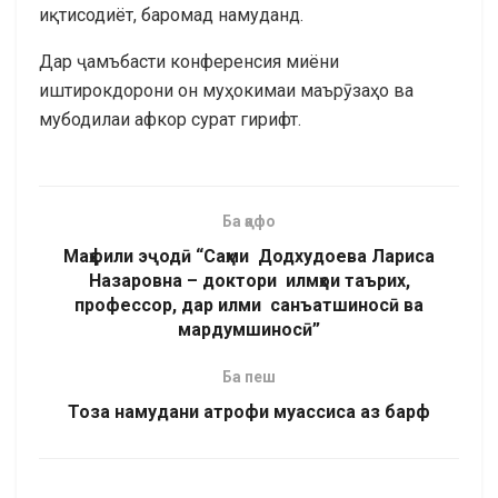
иқтисодиёт, баромад намуданд.
Дар ҷамъбасти конференсия миёни
иштирокдорони он муҳокимаи маърӯзаҳо ва
мубодилаи афкор сурат гирифт.
Ба қафо
Маҳфили эҷодӣ “Саҳми Додхудоева Лариса
Назаровна – доктори илмҳои таърих,
профессор, дар илми санъатшиносӣ ва
мардумшиносӣ”
Ба пеш
Тоза намудани атрофи муассиса аз барф