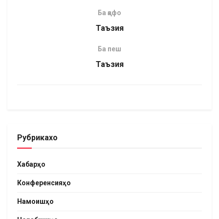
Ба қафо
Таъзия
Ба пеш
Таъзия
Рубрикахо
Хабарҳо
Конференсияҳо
Намоишҳо