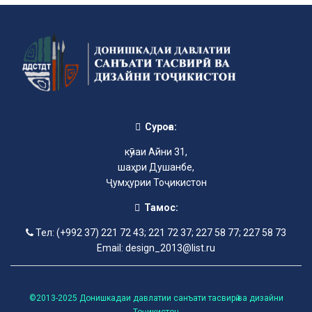
Суроға:
кӯчаи Айни 31,
шаҳри Душанбе,
Ҷумҳурии Тоҷикистон
Тамос:
Тел: (+992 37) 221 72 43; 221 72 37; 227 58 77; 227 58 73
Email: design_2013@list.ru
©2013-2025 Донишкадаи давлатии санъати тасвирӣ ва дизайни
Тоҷикистон