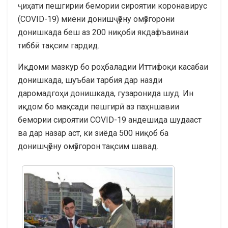
ҷиҳати пешгирии бемории сироятии коронавирус
(COVID-19) миёни донишҷӯёну омӯзгорони
донишкада беш аз 200 ниқоби якдафъаинаи
тиббӣ тақсим гардид.
Иқдоми мазкур бо роҳбаладии Иттифоқи касабаи
донишкада, шуъбаи тарбия дар назди
даромадгоҳи донишкада, гузаронида шуд. Ин
иқдом бо мақсади пешгирӣ аз паҳншавии
бемории сироятии COVID-19 андешида шудааст
ва дар назар аст, ки зиёда 500 ниқоб ба
донишҷӯёну омӯзгорон тақсим шавад.