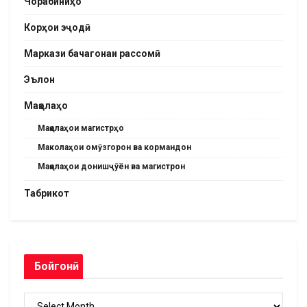
Чорабиниҳо
Корҳои эҷодӣ
Маркази бачагонаи рассомӣ
Эълон
Мақолаҳо
Мақолаҳои магистрҳо
Маколаҳои омӯзгорон ва кормандон
Мақолаҳои донишҷӯён ва магистрон
Табрикот
Бойгонӣ
Бойгонӣ