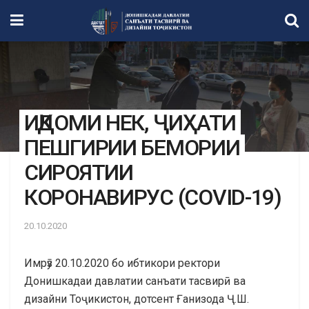
ИҚДОМИ НЕК, ҶИҲАТИ
ПЕШГИРИИ БЕМОРИИ
СИРОЯТИИ
КОРОНАВИРУС (COVID-19)
20.10.2020
Имрӯз 20.10.2020 бо ибтикори ректори
Донишкадаи давлатии санъати тасвирӣ ва
дизайни Тоҷикистон, дотсент Ғанизода Ҷ.Ш.