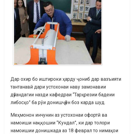
Дар охир бо иштироки ҳарду ҷониб дар вазъияти
тантанавӣ дари устохонаи наву замонавии
дӯзандагии назди кафедраи “Тарҳрезии бадеии
либосҳо” ба рўи донишҷӯён боз карда шуд.
Меҳмонон инчунин аз устохонаи офортӣ ва
намоиши наққошии “Кундал”, ки дар толори
намоишии донишкада аз 18 феврал то нимаҳои