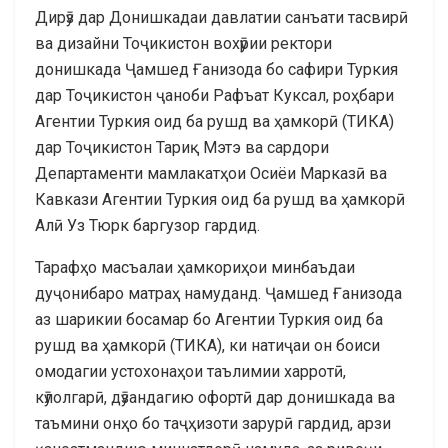
Дирӯз дар Донишкадаи давлатии санъати тасвирӣ
ва дизайни Тоҷикистон вохӯрии ректори
донишкада Ҷамшед Ғанизода бо сафири Туркия
дар Тоҷикистон ҷаноби Рафъат Куксал, роҳбари
Агентии Туркия оид ба рушд ва ҳамкорӣ (ТИКА)
дар Тоҷикистон Тариқ Мэтэ ва сардори
Департаменти мамлакатҳои Осиёи Марказӣ ва
Кавкази Агентии Туркия оид ба рушд ва ҳамкорӣ
Алӣ Уз Тюрк баргузор гардид.
Тарафҳо масъалаи ҳамкориҳои минбаъдаи
дуҷонибаро матраҳ намуданд. Ҷамшед Ғанизода
аз шарикии босамар бо Агентии Туркия оид ба
рушд ва ҳамкорӣ (ТИКА), ки натиҷаи он боиси
омодагии устохонаҳои таълимии харротӣ,
кӯлолгарӣ, дӯзандагию офортӣ дар донишкада ва
таъмини онҳо бо таҷҳизоти зарурӣ гардид, арзи