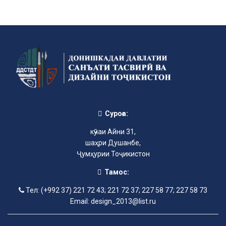
Суроға:
кӯчаи Айни 31,
шаҳри Душанбе,
Ҷумҳурии Тоҷикистон
Тамос:
Тел: (+992 37) 221 72 43; 221 72 37; 227 58 77; 227 58 73
Email: design_2013@list.ru