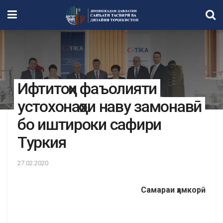
Ифтитоҳи фаъолияти
устохонаҳои наву замонавӣ
бо иштироки сафири
Туркия
27.02.2020
Самараи ҳамкорӣ