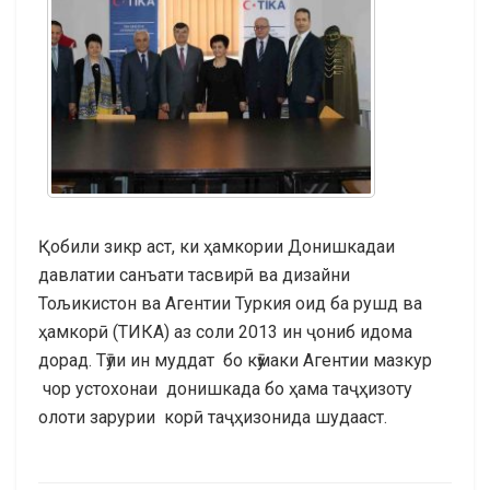
Қобили зикр аст, ки ҳамкории Донишкадаи
давлатии санъати тасвирӣ ва дизайни
Тољикистон ва Агентии Туркия оид ба рушд ва
ҳамкорӣ (ТИКА) аз соли 2013 ин ҷониб идома
дорад. Тӯли ин муддат бо кӯмаки Агентии мазкур
чор устохонаи донишкада бо ҳама таҷҳизоту
олоти зарурии корӣ таҷҳизонида шудааст.