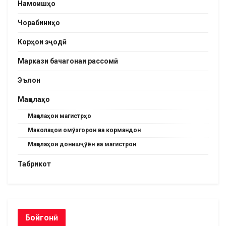
Намоишҳо
Чорабиниҳо
Корҳои эҷодӣ
Маркази бачагонаи рассомӣ
Эълон
Мақолаҳо
Мақолаҳои магистрҳо
Маколаҳои омӯзгорон ва кормандон
Мақолаҳои донишҷӯён ва магистрон
Табрикот
Бойгонӣ