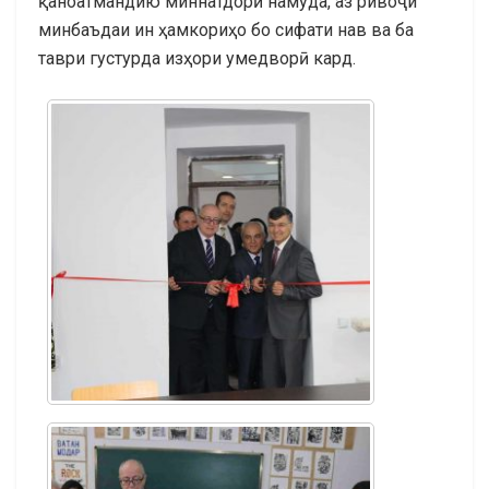
қаноатмандию миннатдорӣ намуда, аз ривоҷи
минбаъдаи ин ҳамкориҳо бо сифати нав ва ба
таври густурда изҳори умедворӣ кард.