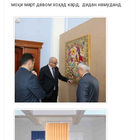
моҳи март давом хоҳад кард, дидан намуданд.