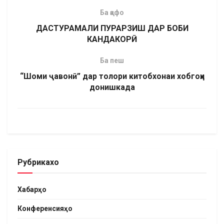
Ба қафо
ДАСТУРАМАЛИ ПУРАРЗИШ ДАР БОБИ
КАНДАКОРӢ
Ба пеш
“Шоми ҷавонӣ” дар толори китобхонаи хобгоҳи
донишкада
Рубрикахо
Хабарҳо
Конференсияҳо