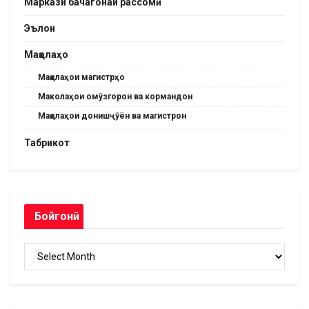
Маркази бачагонаи рассомӣ
Эълон
Мақолаҳо
Мақолаҳои магистрҳо
Маколаҳои омӯзгорон ва кормандон
Мақолаҳои донишҷӯён ва магистрон
Табрикот
Бойгонӣ
Бойгонӣ