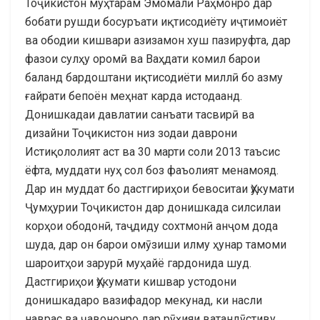
Тоҷикистон муҳтарам Эмомалӣ Раҳмонро дар
бобати рушди босуръати иқтисодиёту иҷтимоиёт
ва ободии кишвари азизамон хуш пазируфта, дар
фазои сулҳу оромӣ ва Ваҳдати комил барои
баланд бардоштани иқтисодиёти миллӣ бо азму
ғайрати бепоён меҳнат карда истодаанд.
Донишкадаи давлатии санъати тасвирӣ ва
дизайни Тоҷикистон низ зодаи даврони
Истиқололият аст ва 30 марти соли 2013 таъсис
ёфта, муддати нуҳ сол боз фаъолият менамояд.
Дар ин муддат бо дастгириҳои бевоситаи Ҳукумати
Ҷумҳурии Тоҷикистон дар донишкада силсилаи
корҳои ободонӣ, таҷдиду сохтмонӣ анҷом дода
шуда, дар он барои омӯзиши илму ҳунар тамоми
шароитҳои зарурӣ муҳайё гардонида шуд.
Дастгириҳои Ҳукумати кишвар устодони
донишкадаро вазифадор мекунад, ки насли
наврас ва ҷавононро дар рӯҳияи ватандӯстиву