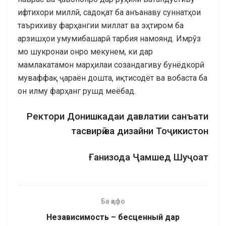
ифтихори миллӣ, садоқат ба анъанаву суннатҳои
таърихиву фарҳангии миллат ва эҳтиром ба
арзишҳои умумибашарӣ тарбия намоянд. Имрӯз
мо шукронаи онро мекунем, ки дар
мамлакатамон марҳилаи созандагиву бунёдкорӣ
муваффақ ҷараён дошта, иқтисодёт ва вобаста ба
он илму фарҳанг рушд меёбад.
Ректори Донишкадаи давлатии санъати
тасвирӣ ва дизайни Тоҷикистон
Ғанизода Ҷамшед Шуҷоат
Ба қафо
Независимость – бесценный дар