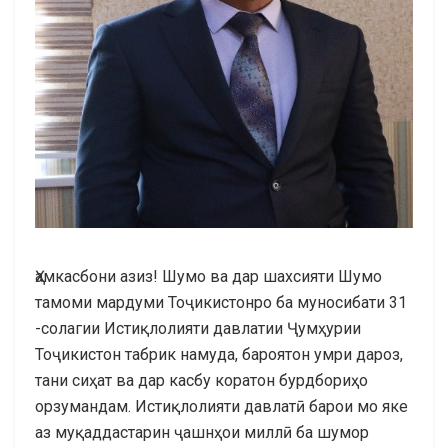
Ҳамкасбони азиз! Шумо ва дар шахсияти Шумо
тамоми мардуми Тоҷикистонро ба муносибати 31
-солагии Истиқлолияти давлатии Ҷумҳурии
Тоҷикистон табрик намуда, бароятон умри дароз,
тани сиҳат ва дар касбу коратон бурдбориҳо
орзумандам. Истиқлолияти давлатӣ барои мо яке
аз муқаддастарин ҷашнҳои миллӣ ба шумор