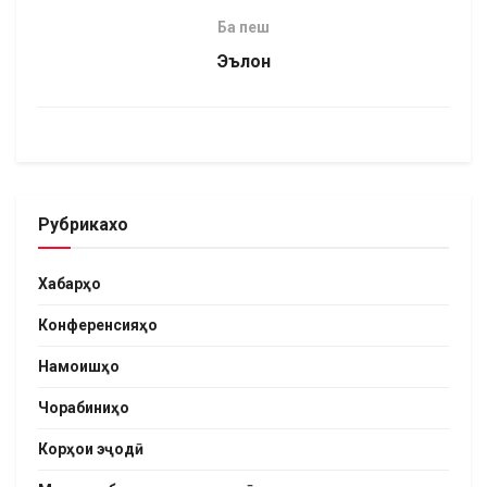
Ба пеш
Эълон
Рубрикахо
Хабарҳо
Конференсияҳо
Намоишҳо
Чорабиниҳо
Корҳои эҷодӣ