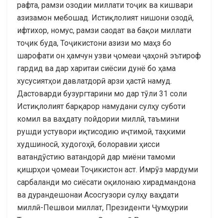
рафта, рамзи озодии миллати тоҷик ва кишвари
азизамон мебошад. Истиқлолият нишони озодӣ,
ифтихор, номус, рамзи саодат ва бақои миллати
тоҷик буда, Тоҷикистони азизи мо маҳз бо
шарофати он ҳамчун узви ҷомеаи ҷаҳонӣ эътироф
гардид ва дар харитаи сиёсии дунё бо ҳама
хусусиятҳои давлатдорӣ арзи ҳастӣ намуд.
Дастоварди бузургтарини мо дар тӯли 31 соли
Истиқлолият барқарор намудани сулҳу суботи
комил ва ваҳдату пойдории миллӣ, таъмини
рушди устувори иқтисодию иҷтимоӣ, таҳкими
худшиносӣ, худогоҳӣ, болоравии ҳисси
ватандӯстию ватандорӣ дар миёни тамоми
қишрҳои ҷомеаи Тоҷикистон аст. Имрӯз мардуми
сарбаланди мо сиёсати оқилонаю хирадмандона
ва дурандешонаи Асосгузори сулҳу ваҳдати
миллӣ-Пешвои миллат, Президенти Ҷумҳурии