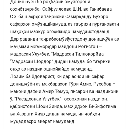
Донишҷӯён бо роҳбарии омӯзгорони
соҳибтаҷриба- Сайфуллоева Ш.И. ва Ганибаева
С.З. ба шаҳрҳои таърихии Самарқанду Бухоро
сафарҳои омӯзишӣ намуда, аз таърихи пурғановати
шаҳрҳои мазкур огоҳӣ пайдо намудаистодаанд.
Дар раванди таҷрибаомӯзӣ устодону донишҷӯён аз
маҷмааи меъморӣ дар майдони Регистон –
мадрасаи Улуғбек, “Мадрасаи Тиллокорӣ” ва
“Мадрасаи Шердор” дидан намуда, бо таърихи
онҳо аз наздик ошноӣ пайдо намуданд.
Лозим ба ёдоварист, ки дар аснои ин сафар
донишҷӯён аз мақбараҳои Гӯри Амир, Руҳобод –
макони дафни Амир Темур, писарон ва наздикони
ӯ, “Расадхонаи Улуғбек”- осорхонаи назди он,
қабристони Шоҳи Зинда, масҷидҳои Бибифотима
ва Ҳазрати Хизр дидан намуда, ин ҷойҳои
муқаддасро зиёрат намуданд.