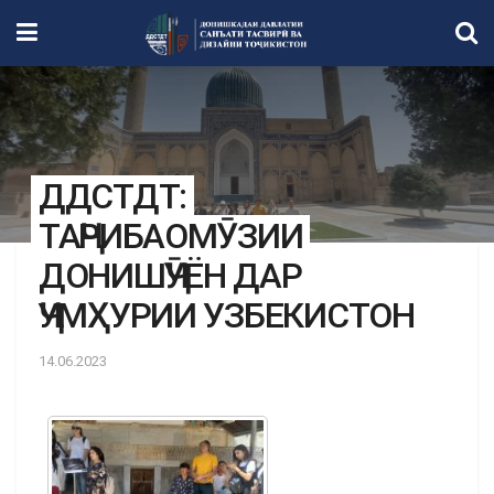
ДДСТДТ:
ТАҶРИБАОМӮЗИИ
ДОНИШҶӮЁН ДАР
ҶУМҲУРИИ УЗБЕКИСТОН
14.06.2023