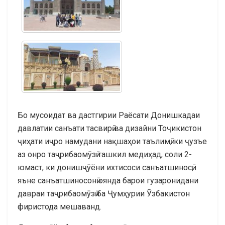
Бо мусоидат ва дастгирии Раёсати Донишкадаи
давлатии санъати тасвирӣ ва дизайни Тоҷикистон
ҷиҳати иҷро намудани нақшаҳои таълимӣ, ки ҷузъе
аз онро таҷрибаомӯзӣ ташкил медиҳад, соли 2-
юмаст, ки донишҷӯёни ихтисоси санъатшиносӣ,
яъне санъатшиносонӣ оянда барои гузаронидани
давраи таҷрибаомӯзӣ ба Ҷумҳурии Ӯзбакистон
фиристода мешаванд.