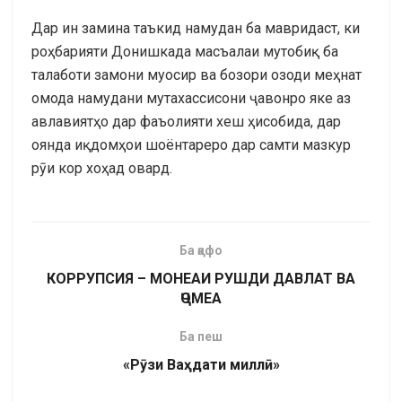
Дар ин замина таъкид намудан ба мавридаст, ки
роҳбарияти Донишкада масъалаи мутобиқ ба
талаботи замони муосир ва бозори озоди меҳнат
омода намудани мутахассисони ҷавонро яке аз
авлавиятҳо дар фаъолияти хеш ҳисобида, дар
оянда иқдомҳои шоёнтареро дар самти мазкур
рӯи кор хоҳад овард.
Ба қафо
КОРРУПСИЯ – МОНЕАИ РУШДИ ДАВЛАТ ВА
ҶОМЕА
Ба пеш
«Рӯзи Ваҳдати миллӣ»