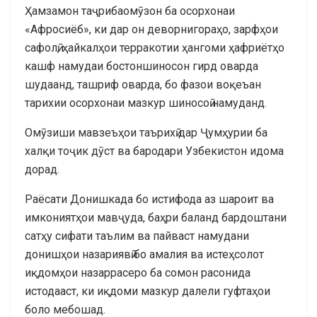
Ҳамзамон таҷрибаомӯзон ба осорхонаи
«Афросиёб», ки дар он деворнигораҳо, зарфҳои
сафолӣ, ҳайкалҳои терракотии ҳангоми ҳафриётҳо
кашф намудаи бостоншиносон гирд оварда
шудаанд, ташриф оварда, бо фазои воқеъан
тарихии осорхонаи мазкур шиносоӣ намуданд.
Омӯзиши мавзеъҳои таърихӣ дар Ҷумҳурии ба
халқи тоҷик дӯст ва бародари Узбекистон идома
дорад.
Раёсати Донишкада бо истифода аз шароит ва
имкониятҳои мавҷуда, баҳри баланд бардоштани
сатҳу сифати таълим ва пайваст намудани
донишҳои назариявӣ бо амалия ва истеҳсолот
иқдомҳои назаррасеро ба сомон расонида
истодааст, ки иқдоми мазкур далели гуфтаҳои
боло мебошад.