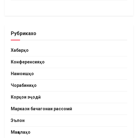
Рубрикахо
Хабарҳо
Конференсияҳо
Намоишҳо
Чорабиниҳо
Корҳои эҷодӣ
Маркази бачагонаи рассомӣ
Эълон
Мақолаҳо