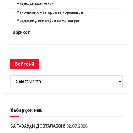
Мақолаҳои магистрҳо
Маколаҳои омӯзгорон ва кормандон
Мақолаҳои донишҷӯён ва магистрон
Табрикот
Бойгонӣ
Бойгонӣ
Хабарҳои нав
БА ТАВАҶҶУҲИ ДОВТАЛАБОН!
02.07.2026