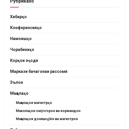
Рубрикахо
Хабарҳо
Конференсияҳо
Намоишҳо
Чорабиниҳо
Корҳои эҷодӣ
Маркази бачагонаи рассомӣ
Эълон
Мақолаҳо
Мақолаҳои магистрҳо
Маколаҳои омӯзгорон ва кормандон
Мақолаҳои донишҷӯён ва магистрон