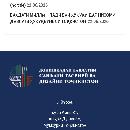
(no title)
22.06.2026
ВАҲДАТИ МИЛЛӢ – ПАДИДАИ ҲУҚУҚӢ ДАР НИЗОМИ
ДАВЛАТИ ҲУҚУҚБУНЁДИ ТОҶИКИСТОН
22.06.2026
Суроға:
кӯчаи Айни 31,
шаҳри Душанбе,
Ҷумҳурии Тоҷикистон