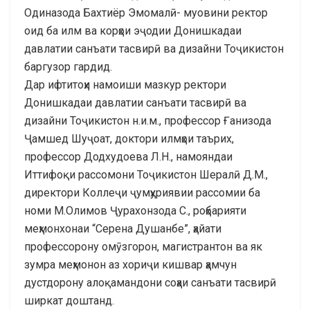
Одиназода Бахтиёр Эмомалӣ- муовини ректор
оид ба илм ва корҳои эҷодии Донишкадаи
давлатии санъати тасвирӣ ва дизайни Тоҷикистон
баргузор гардид.
Дар ифтитоҳи намоиши мазкур ректори
Донишкадаи давлатии санъати тасвирӣ ва
дизайни Тоҷикистон н.и.м., профессор Ғанизода
Ҷамшед Шуҷоат, доктори илмҳои таърих,
профессор Додхудоева Л.Н., намояндаи
Иттифоқи рассомони Тоҷикистон Шералӣ Д.М.,
директори Коллеҷи ҷумҳуриявии рассомии ба
номи М.Олимов Ҷурахонзода С., роҳбарияти
меҳмонхонаи “Серена Душанбе”, ҳайати
профессорону омӯзгорон, магистрантон ва як
зумра меҳмонон аз хориҷи кишвар ҳамчун
дустдорону алоқамандони соҳаи санъати тасвирӣ
ширкат доштанд.