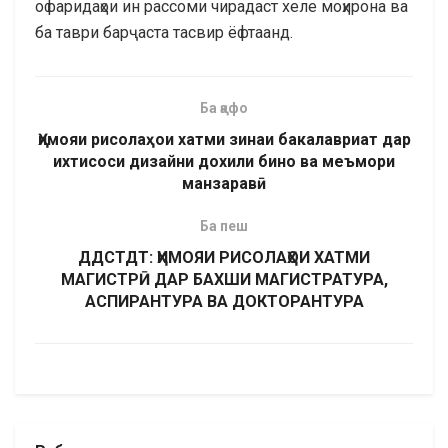
офаридаҳои ин рассоми чирадаст хеле моҳирона ва
ба таври барҷаста тасвир ёфтаанд.
Ба қафо
Ҳимояи рисолаҳои хатми зинаи бакалавриат дар
ихтисоси дизайни дохили бино ва меъмори
манзаравӣ
Ба пеш
ДДСТДТ: ҲИМОЯИ РИСОЛАҲОИ ХАТМИ
МАГИСТРӢ ДАР БАХШИ МАГИСТРАТУРА,
АСПИРАНТУРА ВА ДОКТОРАНТУРА