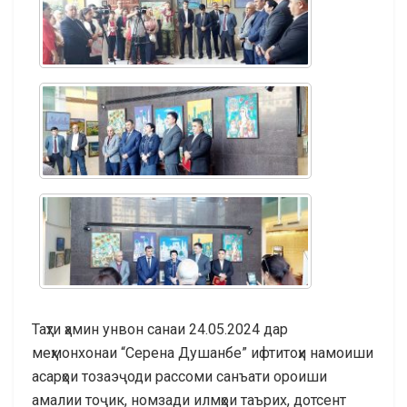
Таҳти ҳамин унвон санаи 24.05.2024 дар
меҳмонхонаи “Серена Душанбе” ифтитоҳи намоиши
асарҳои тозаэҷоди рассоми санъати ороиши
амалии тоҷик, номзади илмҳои таърих, дотсент