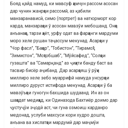
Бояд қайд намуд, ки мавсуф ҳамчун рассом асосан
дар чунин жанрҳои рассомӣ, аз қабили
манзаранависӣ, симо (портрет) ва натюрморт кор
карда, манзараҳои ӯ асосан мавзӯи мебошанд. Онҳо
анъанаҳо, тарзи ҳаёт, урфу одат ва фарҳанги мардуми
моро хеле рушан таҷассум мекунад. Асарҳои у
“Чор фасл”, “Баҳор”, “Тобистон”, “Тирамоҳ”,
“Зимистон”, “Моҳтобшаб”, “Мӯйсафед”, “Солҳои
гузашта” ва “Самарқанд” аз ҷиҳати банду баст ва
тасвир бисёр аҷибанд. Дар асарҳояш ӯ рӯҳи
миллиро хеле зебо муаррифӣ намуда унсурҳои
миллиро дуруст истифода мекунад. Асарҳои ӯ ба
мавзӯъҳои гуногун бахшида шудаанд. Ин аз он
шаҳодат медиҳад, ки Одиназода Бахтиёр доимо дар
ҷустуҷӯи эҷодӣ аст, чи гуна озмоиш карданро
медонад, услуби махсуси кори худро дошта,
анъана ва хислатҳои мардумӣ дар маҷмӯи