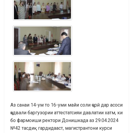
Аз санаи 14-ум то 16-уми майи соли ҷорӣ дар асоси
ҷадвали баргузории аттестатсияи давлатии хатм, ки
бо фармоиши ректори Донишкада аз 29.04.2024
№42 тасдиқ гардидааст, магистрантони курси