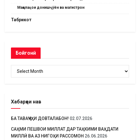
Мақолаҳои донишҷӯён ва магистрон
Табрикот
Бойгонӣ
Бойгонӣ
Хабарҳои нав
БА ТАВАҶҶУҲИ ДОВТАЛАБОН!
02.07.2026
САҲМИ ПЕШВОИ МИЛЛАТ ДАР ТАҲКИМИ ВАҲДАТИ
МИЛЛӢ ВА АЗ НИГОҲИ РАССОМОН
26.06.2026