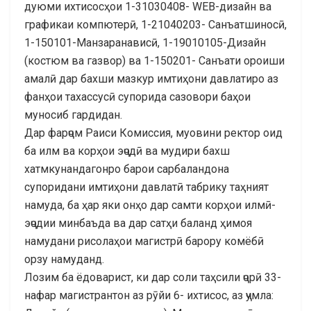
дуюми ихтисосҳои 1-31030408- WEB-дизайн ва
графикаи компютерӣ, 1-21040203- Санъатшиносӣ,
1-150101-Манзаранависӣ, 1-19010105-Дизайн
(костюм ва газвор) ва 1-150201- Санъати ороиши
амалӣ дар бахши мазкур имтиҳони давлатиро аз
фанҳои тахассусӣ супорида сазовори баҳои
муносиб гардидан.
Дар фарҷом Раиси Комиссия, муовини ректор оид
ба илм ва корҳои эҷодӣ ва мудири бахш
хатмкунандагонро барои сарбаландона
супоридани имтиҳони давлатӣ табрику таҳният
намуда, ба ҳар яки онҳо дар самти корҳои илмӣ-
эҷодии минбаъда ва дар сатҳи баланд ҳимоя
намудани рисолаҳои магистрӣ барору комёбӣ
орзу намуданд.
Лозим ба ёдоварист, ки дар соли таҳсили ҷорӣ 33-
нафар магистрантон аз рӯйи 6- ихтисос, аз ҷумла: