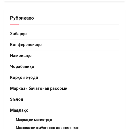
Рубрикахо
Хабарҳо
Конференсияҳо
Намоишҳо
Чорабиниҳо
Корҳои эҷодӣ
Маркази бачагонаи рассомӣ
Эълон
Мақолаҳо
Мақолаҳои магистрҳо
Маколаҳои омӯзгорон ва кормандон