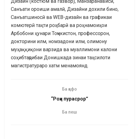
Дизайн (костюм ва газвор), Манзаранависӣ,
Санъати ороиши амалӣ, Дизайни дохили бино,
Санъатшиносӣ ва WEB-дизайн ва графикаи
комютерӣ таҳти роҳбарӣ ва роҳнамоиҳои
Арбобони ҳунари Тоҷикистон, профессорон,
докторини илм, номзадони илм, олимону
муҳаққиқони варзида ва муаллимони калони
соҳибтаҷрибаи Донишкада зинаи таҳсилоти
магистратураро хатм менамоянд.
Ба қафо
“Роҳи пурасрор”
Ба пеш