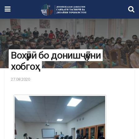
Вохӯрӣ бо донишҷӯёни
хобгоҳ
27.08.2020