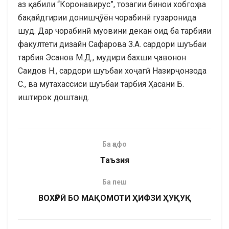
аз қабили “Коронавирус”, тозагии бинои хобгоҳ ва
бақайдгирии донишҷӯён чорабинӣ гузаронида
шуд. Дар чорабинӣ муовини декан оид ба тарбияи
факултети дизайн Сафарова З.А. сардори шуъбаи
тарбия Эсанов М.Д., мудири бахши ҷавонон
Саидов Н., сардори шуъбаи хоҷагӣ Назирҷонзода
С., ва мутахассиси шуъбаи тарбия Ҳасани Б.
иштирок доштанд.
Ба қафо
Таъзия
Ба пеш
ВОХӮРӢ БО МАҚОМОТИ ҲИФЗИ ҲУҚУҚ