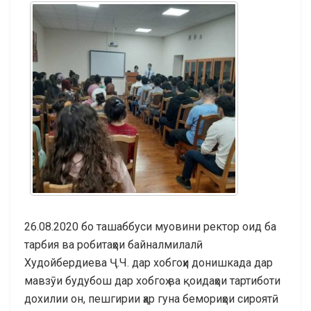
26.08.2020 бо ташаббуси муовини ректор оид ба
тарбия ва робитаҳои байналмилалӣ
Худойбердиева Ҷ.Ч. дар хобгоҳи донишкада дар
мавзӯи будубош дар хобгоҳ ва қоидаҳои тартиботи
дохилии он, пешгирии ҳар гуна бемориҳои сироятӣ