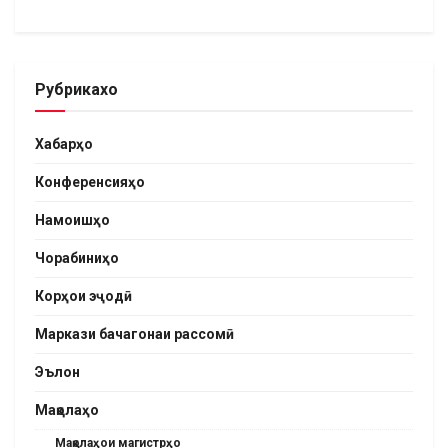
Рубрикахо
Хабарҳо
Конференсияҳо
Намоишҳо
Чорабиниҳо
Корҳои эҷодӣ
Маркази бачагонаи рассомӣ
Эълон
Мақолаҳо
Мақолаҳои магистрҳо