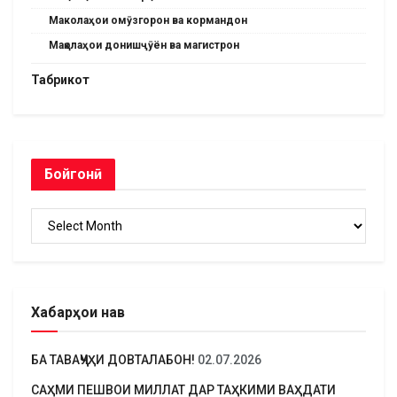
Маколаҳои омӯзгорон ва кормандон
Мақолаҳои донишҷӯён ва магистрон
Табрикот
Бойгонӣ
Бойгонӣ
Хабарҳои нав
БА ТАВАҶҶУҲИ ДОВТАЛАБОН!
02.07.2026
САҲМИ ПЕШВОИ МИЛЛАТ ДАР ТАҲКИМИ ВАҲДАТИ