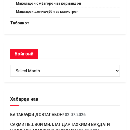
Маколаҳои омӯзгорон ва кормандон
Мақолаҳои донишҷӯён ва магистрон
Табрикот
Бойгонӣ
Бойгонӣ
Хабарҳои нав
БА ТАВАҶҶУҲИ ДОВТАЛАБОН!
02.07.2026
САҲМИ ПЕШВОИ МИЛЛАТ ДАР ТАҲКИМИ ВАҲДАТИ