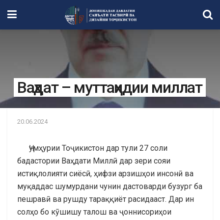
Ваҳдат – муттаҳидии миллат
20.06.2024
Ҷумҳурии Тоҷикистон дар тули 27 соли
бадастории Ваҳдати Миллӣ дар зери сояи
истиқлолияти сиёсӣ, ҳифзи арзишҳои инсонӣ ва
муқаддас шумурдани чунин дастоварди бузург ба
пешравӣ ва рушду тараққиёт расидааст. Дар ин
солҳо бо кӯшишу талош ва ҷоннисориҳои