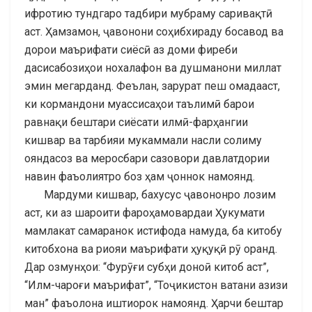
ифротию тундгаро тадбири мубраму саривақтӣ
аст. Ҳамзамон, ҷавонони соҳибхираду босавод ва
дорои маърифати сиёсӣ аз доми фиреби
дасисабозиҳои нохалафон ва душманони миллат
эмин мегарданд. Феълан, зарурат пеш омадааст,
ки кормандони муассисаҳои таълимӣ барои
равнақи бештари сиёсати илмӣ-фарҳангии
кишвар ва тарбияи мукаммали насли солиму
ояндасоз ва меросбари сазовори давлатдории
навин фаъолиятро боз ҳам ҷоннок намоянд.
Мардуми кишвар, бахусус ҷавононро лозим
аст, ки аз шароити фароҳамовардаи Ҳукумати
мамлакат самаранок истифода намуда, ба китобу
китобхона ва риояи маърифати ҳуқуқӣ рӯ оранд.
Дар озмунҳои: “Фурӯғи субҳи доноӣ китоб аст”,
“Илм-чароғи маърифат”, “Тоҷикистон ватани азизи
ман” фаъолона иштиорок намоянд. Ҳарчи бештар