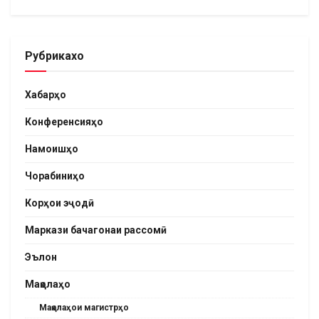
Рубрикахо
Хабарҳо
Конференсияҳо
Намоишҳо
Чорабиниҳо
Корҳои эҷодӣ
Маркази бачагонаи рассомӣ
Эълон
Мақолаҳо
Мақолаҳои магистрҳо