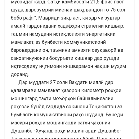
мусоидат кард. Сатҳи камбизоатӣ 21,5 фоиз паст
шуда, дарозумрии миёнаи шаҳрвандон то 75 сол
бобо рафт”. Мавриди зикр аст, ки ҳар чи зудтар
амалӣ гардонидани ҳадафҳои стратегии кишвар:
таъмин намудани истиқлолияти энергетикии
мамлакат, аз бунбасти коммуникатсионӣ
баровардани он, таъмини амнияти озуқаворӣ ва
саноатикунонии босуръати кишвар дар рушди
иқтисодиву иҷтимоии кишварамон нақши муҳим
доранд.
Дар муддати 27 соли Ваҳдати миллӣ дар
қаламрави мамлакат ҳазорон километр роҳҳои
мошингард таҳти меъёрҳои байналмилалии
роҳсозӣ бунёд гардида сокинони Тоҷикистон аз
бумбасти комуникатсионӣ раҳо шуданд. Бунёди
масири роҳҳои мошингарди сатҳи ҷаҳонии
Душанбе -Хуҷанд, роҳи мошингарди Душанбе-
Турсунзода, роҳи мошингарди Айнӣ- Панҷакент,