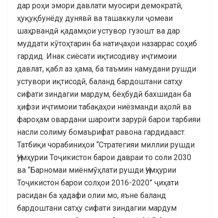
дар роҳи эмори давлати муосири демократӣ,
ҳуқуқбунёду дунявӣ ва ташаккули ҷомеаи
шаҳрвандӣ қадамҳои устувор гузошт ва дар
муддати кӯтоҳтарин ба натиҷаҳои назаррас соҳиб
гардид. Инак сиёсати иқтисодиву иҷтимоии
давлат, қабл аз ҳама, ба таъмин намудани рушди
устувори иқтисодӣ, баланд бардоштани сатҳу
сифати зиндагии мардум, беҳбудӣ бахшидан ба
ҳифзи иҷтимоии табақаҳои ниёзманди аҳолӣ ва
фароҳам овардани шароити зарурӣ барои тарбияи
насли солиму бомаърифат равона гардидааст.
Татбиқи чорабиниҳои “Стратегияи миллии рушди
Ҷумҳурии Тоҷикистон барои давраи то соли 2030
ва “Барномаи миёнмӯҳлати рушди Ҷумҳурии
Тоҷикистон барои солҳои 2016-2020” ҷиҳати
расидан ба ҳадафи олии мо, яъне баланд
бардоштани сатҳу сифати зиндагии мардум