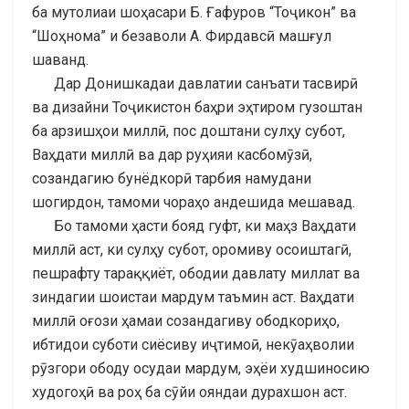
ба мутолиаи шоҳасари Б. Ғафуров “Тоҷикон” ва
“Шоҳнома” и безаволи А. Фирдавсӣ машғул
шаванд.
Дар Донишкадаи давлатии санъати тасвирӣ
ва дизайни Тоҷикистон баҳри эҳтиром гузоштан
ба арзишҳои миллӣ, пос доштани сулҳу субот,
Ваҳдати миллӣ ва дар руҳияи касбомӯзӣ,
созандагию бунёдкорӣ тарбия намудани
шогирдон, тамоми чораҳо андешида мешавад.
Бо тамоми ҳасти бояд гуфт, ки маҳз Ваҳдати
миллӣ аст, ки сулҳу субот, оромиву осоиштагӣ,
пешрафту тараққиёт, ободии давлату миллат ва
зиндагии шоистаи мардум таъмин аст. Ваҳдати
миллӣ оғози ҳамаи созандагиву ободкориҳо,
ибтидои суботи сиёсиву иҷтимоӣ, некӯаҳволии
рӯзгори ободу осудаи мардум, эҳёи худшиносию
худогоҳӣ ва роҳ ба сӯйи ояндаи дурахшон аст.