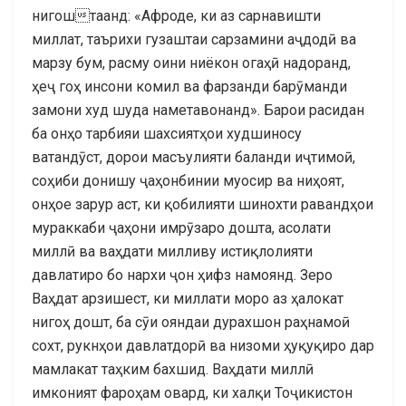
нигоштаанд: «Афроде, ки аз сарнавишти
миллат, таърихи гузаштаи сарзамини аҷдодӣ ва
марзу бум, расму оини ниёкон огаҳӣ надоранд,
ҳеҷ гоҳ инсони комил ва фарзанди барӯманди
замони худ шуда наметавонанд». Барои расидан
ба онҳо тарбияи шахсиятҳои худшиносу
ватандӯст, дорои масъулияти баланди иҷтимоӣ,
соҳиби донишу ҷаҳонбинии муосир ва ниҳоят,
онҳое зарур аст, ки қобилияти шинохти равандҳои
мураккаби ҷаҳони имрӯзаро дошта, асолати
миллӣ ва ваҳдати милливу истиқлолияти
давлатиро бо нархи ҷон ҳифз намоянд. Зеро
Ваҳдат арзишест, ки миллати моро аз ҳалокат
нигоҳ дошт, ба сӯи ояндаи дурахшон раҳнамоӣ
сохт, рукнҳои давлатдорӣ ва низоми ҳуқуқиро дар
мамлакат таҳким бахшид. Ваҳдати миллӣ
имконият фароҳам овард, ки халқи Тоҷикистон