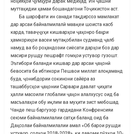
ноҳияҳои ҷумҳурӣ дарак медиҳад. Ин ҷашни
муттаҳидии ҳамаи бошандагони Тоҷикистон аст.
Ба шарофати ин санади тақдирсоз мамлакат
дар арсаи байналмилалӣ мавқеи шоиста касб
карда, таваҷҷуҳи кишварҳои ҷаҳонро баҳри
ҳамкориҳои васеи мутақобилан судманд ҷалб
намуд ва бо роҳандозии сиёсати дарҳои боз дар
масири рушду пешрафт гомҳои устувор гузошт.
Эътибори баланди кишвар дар арсаи ҷаҳонӣ
бевосита ба ибтикори Пешвои миллат алоқаманд
буда, ҷонибдории сокинони сайёра аз
ташаббусҳои ҷаҳонии Сарвари давлат ҷиҳати
ҳалли масоили глобалии ҷаҳон алалхусус оид ба
масъалаҳои обу иқлим ва муҳити зист мебошад.
Чанде пеш баргузор гардидани Конфренсияи
сеюми байналмилалии сатҳи баланд оид ба
Даҳсолаи байналмилалии амал «Об барои рушди
устувор, солҳои 2018-2028», ки давоми рӯзҳои 10-