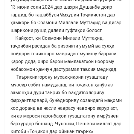
13 июни соли 2024 дар шаҳри Душанбе доир
гардид, бо ташаббуси Ҷумҳурии Тоҷикистон дар
ҳамкорӣ бо Созмони Миллали Муттаҳид ва дигар
шарикони рушд далели гуфтаҳои болост.
Кайҳост, ки Созмони Милали Муттаҳид,
таҷрибаи расидан ба ризоияти умумӣ ва сулҳи
пойдори тоҷиконро мавриди омӯзишу баррасӣ
қарор дода, онро барои мамлакатҳои ноорому
нобасомон ҳамчун дастурамал тавсия медиҳад.
Таърихнигорону муҳаққиқони гузаштаву
муосир собит намудаанд, ки тоҷикон ҳанӯз аз
замонҳои дури таърих бо ваҳдатсолориву
фарҳангпарварӣ, бунёдкориву созандагӣ мақоми
хос доранд ва насли наврасу ҷавонро зарур аст,
ки аз мероси гаронбаҳои гузаштагону имрӯзиён
бархӯрдор бошанд. Чунончӣ, Пешвои миллат дар
китоби «Тоҷикон дар ойинаи таърих»