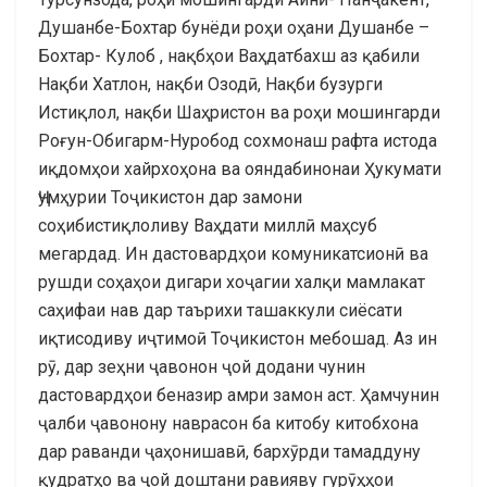
Душанбе-Бохтар бунёди роҳи оҳани Душанбе –
Бохтар- Кулоб , нақбҳои Ваҳдатбахш аз қабили
Нақби Хатлон, нақби Озодӣ, Нақби бузурги
Истиқлол, нақби Шаҳристон ва роҳи мошингарди
Роғун-Обигарм-Нуробод сохмонаш рафта истода
иқдомҳои хайрхоҳона ва ояндабинонаи Ҳукумати
Ҷумҳурии Тоҷикистон дар замони
соҳибистиқлоливу Ваҳдати миллӣ маҳсуб
мегардад. Ин дастовардҳои комуникатсионӣ ва
рушди соҳаҳои дигари хоҷагии халқи мамлакат
саҳифаи нав дар таърихи ташаккули сиёсати
иқтисодиву иҷтимоӣ Тоҷикистон мебошад. Аз ин
рӯ, дар зеҳни ҷавонон ҷой додани чунин
дастовардҳои беназир амри замон аст. Ҳамчунин
ҷалби ҷавонону наврасон ба китобу китобхона
дар раванди ҷаҳонишавӣ, бархӯрди тамаддуну
қудратҳо ва ҷой доштани равияву гурӯҳҳои