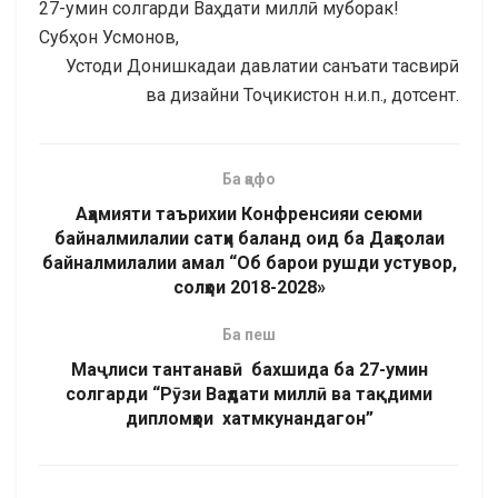
27-умин солгарди Ваҳдати миллӣ муборак!
Субҳон Усмонов,
Устоди Донишкадаи давлатии санъати тасвирӣ
ва дизайни Тоҷикистон н.и.п., дотсент.
Ба қафо
Аҳамияти таърихии Конфренсияи сеюми
байналмилалии сатҳи баланд оид ба Даҳсолаи
байналмилалии амал “Об барои рушди устувор,
солҳои 2018-2028»
Ба пеш
Маҷлиси тантанавӣ бахшида ба 27-умин
солгарди “Рӯзи Ваҳдати миллӣ ва тақдими
дипломҳои хатмкунандагон”