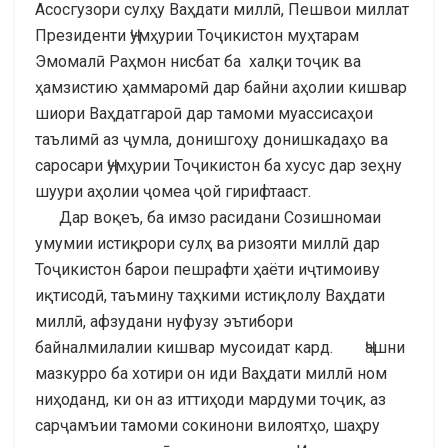
Асосгузори сулҳу Ваҳдати миллӣ, Пешвои миллат
Президенти Ҷумҳурии Тоҷикистон муҳтарам
Эмомалӣ Раҳмон нисбат ба халқи тоҷик ва
ҳамзистию ҳаммаромӣ дар байни аҳолии кишвар
шиори Ваҳдатгароӣ дар тамоми муассисаҳои
таълимӣ аз ҷумла, донишгоҳу донишкадаҳо ва
саросари Ҷумҳурии Тоҷикистон ба хусус дар зеҳну
шуури аҳолии ҷомеа ҷой гирифтааст.
Дар воқеъ, ба имзо расидани Созишномаи
умумии истиқрори сулҳ ва ризояти миллӣ дар
Тоҷикистон барои пешрафти ҳаёти иҷтимоиву
иқтисодӣ, таъмину таҳкими истиқлолу Ваҳдати
миллӣ, афзудани нуфузу эътибори
байналмилалии кишвар мусоидат кард. Ҷашни
мазкурро ба хотири он иди Ваҳдати миллӣ ном
ниҳоданд, ки он аз иттиҳоди мардуми тоҷик, аз
сарҷамъии тамоми сокинони вилоятҳо, шаҳру