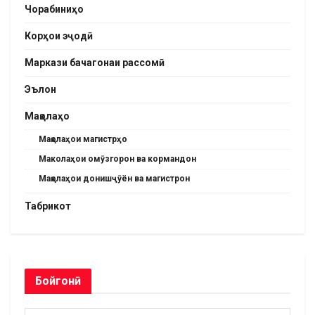
Чорабиниҳо
Корҳои эҷодӣ
Маркази бачагонаи рассомӣ
Эълон
Мақолаҳо
Мақолаҳои магистрҳо
Маколаҳои омӯзгорон ва кормандон
Мақолаҳои донишҷӯён ва магистрон
Табрикот
Бойгонӣ
Бойгонӣ