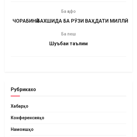
Ба қафо
ЧОРАБИНӢ БАХШИДА БА РӮЗИ ВАҲДАТИ МИЛЛӢ
Ба пеш
Шуъбаи таълим
Рубрикахо
Хабарҳо
Конференсияҳо
Намоишҳо