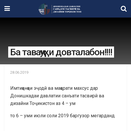
Ба таваҷҷуҳи довталабон!!!!
28.06.2019
Имтиҳонҳои эҷодӣ ва маҳорати махсус дар
Донишкадаи давлатии санъати тасвирӣ ва
дизайни Тоҷикистон аз 4 – ум
то 6 – уми июли соли 2019 баргузор мегарданд.