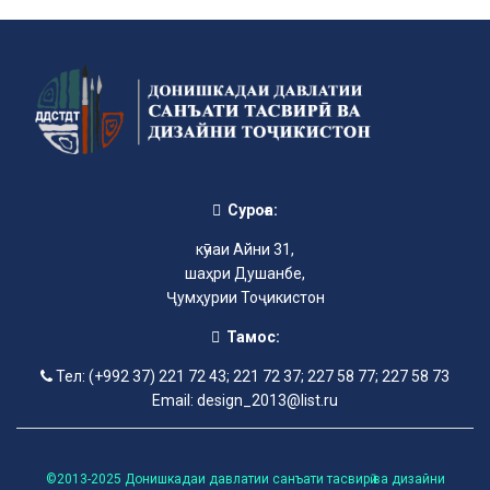
Суроға:
кӯчаи Айни 31,
шаҳри Душанбе,
Ҷумҳурии Тоҷикистон
Тамос:
Тел: (+992 37) 221 72 43; 221 72 37; 227 58 77; 227 58 73
Email: design_2013@list.ru
©2013-2025 Донишкадаи давлатии санъати тасвирӣ ва дизайни