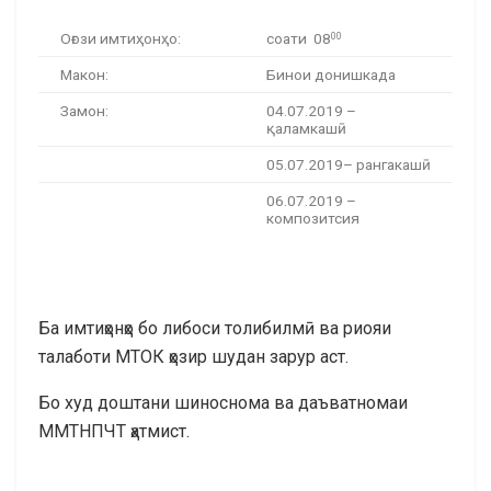
Оғози имтиҳонҳо:
соати 08
00
Макон:
Бинои донишкада
Замон:
04.07.2019 –
қаламкашӣ
05.07.2019– рангакашӣ
06.07.2019 –
композитсия
Ба имтиҳонҳо бо либоси толибилмӣ ва риояи
талаботи МТОК ҳозир шудан зарур аст.
Бо худ доштани шиноснома ва даъватномаи
ММТНПЧТ ҳатмист.