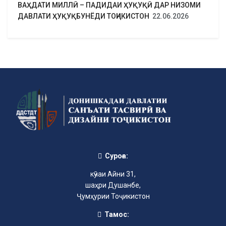
ВАҲДАТИ МИЛЛӢ – ПАДИДАИ ҲУҚУҚӢ ДАР НИЗОМИ
ДАВЛАТИ ҲУҚУҚБУНЁДИ ТОҶИКИСТОН
22.06.2026
Суроға:
кӯчаи Айни 31,
шаҳри Душанбе,
Ҷумҳурии Тоҷикистон
Тамос: