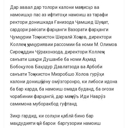
Дар аввал дар толори калони маҷлисҳо ва
намоишҳо пас аз ифтитоҳи намоиш аз тарафи
ректори донишкада Ғанизода Ҷамшед Шуҷоат,
сардори раёсати фарҳанги Вазорати фарҳанги
Ҷумҳурии Тоҷикистон Шералӣ Хоҷаев, директори
Коллеҷи ҷумҳуриявии рассомии ба номи М. Олимов
Сироҷиддин Ҷӯрахонзода, директори Коллеҷи
санъати шаҳри Душанбе ба номи Аҳмад
Бобоқулов Баҳодур Давлатзода ва Арбоби
санъати Тоҷикистон Мизробшо Холов гурӯҳи
калони донишҷӯёну омӯзгоронро, ки либоси идона
ба бар карда, ба намоиш омада буданд, ба оғози
чорабинии фарҳангӣ, дар маҷмӯъ Иди Наврӯз
самимона муборакбод гуфтанд.
Зикр гардид, ки солҳои қаблӣ бино бар
маҳдудияти ҷой барои баргузории намоиш