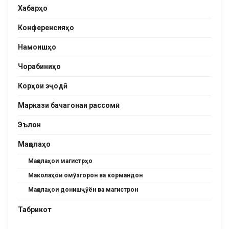
Хабарҳо
Конференсияҳо
Намоишҳо
Чорабиниҳо
Корҳои эҷодӣ
Маркази бачагонаи рассомӣ
Эълон
Мақолаҳо
Мақолаҳои магистрҳо
Маколаҳои омӯзгорон ва кормандон
Мақолаҳои донишҷӯён ва магистрон
Табрикот