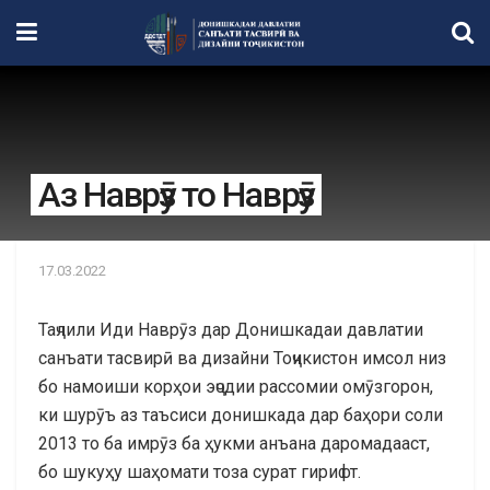
Аз Наврӯз то Наврӯз
17.03.2022
Таҷлили Иди Наврӯз дар Донишкадаи давлатии
санъати тасвирӣ ва дизайни Тоҷикистон имсол низ
бо намоиши корҳои эҷодии рассомии омӯзгорон,
ки шурӯъ аз таъсиси донишкада дар баҳори соли
2013 то ба имрӯз ба ҳукми анъана даромадааст,
бо шукуҳу шаҳомати тоза сурат гирифт.