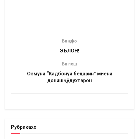
Ба қафо
ЭЪЛОН!
Ба пеш
Озмуни “Кадбонуи беҳтарин” миёни
донишҷӯдухтарон
Рубрикахо