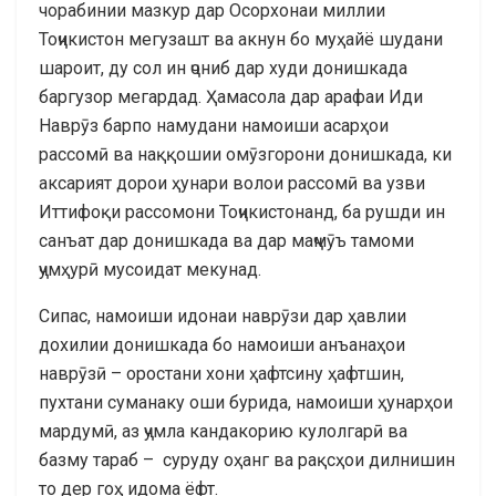
чорабинии мазкур дар Осорхонаи миллии
Тоҷикистон мегузашт ва акнун бо муҳайё шудани
шароит, ду сол ин ҷониб дар худи донишкада
баргузор мегардад. Ҳамасола дар арафаи Иди
Наврӯз барпо намудани намоиши асарҳои
рассомӣ ва наққошии омӯзгорони донишкада, ки
аксарият дорои ҳунари волои рассомӣ ва узви
Иттифоқи рассомони Тоҷикистонанд, ба рушди ин
санъат дар донишкада ва дар маҷмӯъ тамоми
ҷумҳурӣ мусоидат мекунад.
Сипас, намоиши идонаи наврӯзи дар ҳавлии
дохилии донишкада бо намоиши анъанаҳои
наврӯзӣ – оростани хони ҳафтсину ҳафтшин,
пухтани суманаку оши бурида, намоиши ҳунарҳои
мардумӣ, аз ҷумла кандакорию кулолгарӣ ва
базму тараб – суруду оҳанг ва рақсҳои дилнишин
то дер гоҳ идома ёфт.