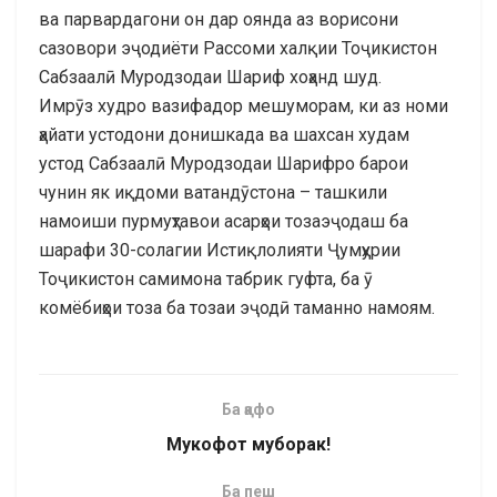
ва парвардагони он дар оянда аз ворисони
сазовори эҷодиёти Рассоми халқии Тоҷикистон
Сабзаалӣ Муродзодаи Шариф хоҳанд шуд.
Имрӯз худро вазифадор мешуморам, ки аз номи
ҳайати устодони донишкада ва шахсан худам
устод Сабзаалӣ Муродзодаи Шарифро барои
чунин як иқдоми ватандӯстона – ташкили
намоиши пурмуҳтавои асарҳои тозаэҷодаш ба
шарафи 30-солагии Истиқлолияти Ҷумҳурии
Тоҷикистон самимона табрик гуфта, ба ӯ
комёбиҳои тоза ба тозаи эҷодӣ таманно намоям.
Ба қафо
Мукофот муборак!
Ба пеш