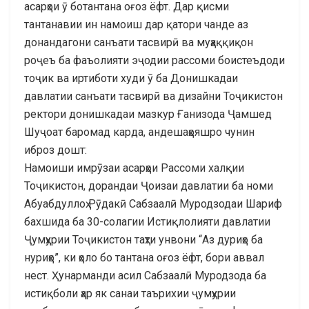
асарҳои ӯ ботантана оғоз ёфт. Дар қисми
тантанавии ин намоиш дар қатори чанде аз
донандагони санъати тасвирӣ ва муҳаққиқон
роҷеъ ба фаъолияти эҷодии рассоми боистеъдоди
тоҷик ва иртиботи худи ӯ ба Донишкадаи
давлатии санъати тасвирӣ ва дизайни Тоҷикистон
ректори донишкадаи мазкур Ғанизода Ҷамшед
Шуҷоат баромад карда, андешаҳояшро чунин
иброз дошт:
Намоиши имрӯзаи асарҳои Рассоми халқии
Тоҷикистон, дорандаи Ҷоизаи давлатии ба номи
Абуабдуллоҳ Рӯдакӣ Сабзаалӣ Муродзодаи Шариф
бахшида ба 30-солагии Истиқлолияти давлатии
Ҷумҳурии Тоҷикистон таҳти унвони “Аз дуриҳо ба
нуриҳо”, ки ҳоло бо тантана оғоз ёфт, бори аввал
нест. Ҳунарманди асил Сабзаалӣ Муродзода ба
истиқболи ҳар як санаи таърихии ҷумҳурии