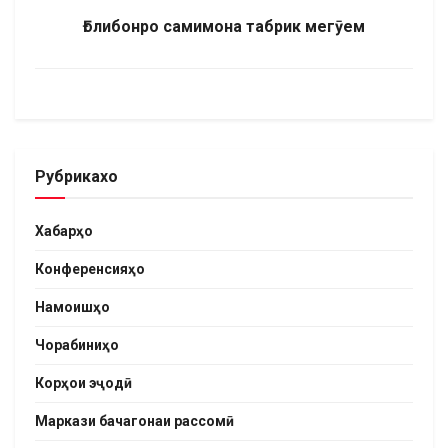
Ғолибонро самимона табрик мегӯем
Рубрикахо
Хабарҳо
Конференсияҳо
Намоишҳо
Чорабиниҳо
Корҳои эҷодӣ
Маркази бачагонаи рассомӣ