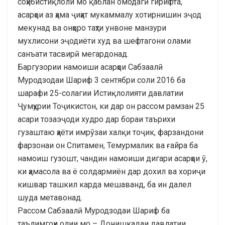
соҳибистиқлоли мо қаблан омодагӣ гирифта,
асарҳои аз ҳама ҷиҳат мукаммалу хотирнишин эҷод
мекунад ва онҳоро таҳти унвоне манзури
мухлисони эҷодиёти худ ва шефтагони олами
санъати тасвирӣ мегардонад.
Баргузории намоиши асарҳои Сабзаалӣ
Муродзодаи Шариф 3 сентябри соли 2016 ба
шарафи 25-солагии Истиқлолияти давлатии
Ҷумҳурии Тоҷикистон, ки дар он рассом рамзан 25
асари тозаэҷоди худро дар бораи таърихи
гузаштаю ҳаёти имрӯзаи халқи тоҷик, фарзандони
фарзонаи он Спитамен, Темурмалик ва ғайра ба
намоиш гузошт, чандин намоиши дигари асарҳои ӯ,
ки ҳамасола ва ё солдармиён дар дохил ва хориҷи
кишвар ташкил карда мешаванд, ба ин далел
шуда метавонад.
Рассом Сабзаалӣ Муродзодаи Шариф ба
таълимгоҳи олии мо – Донишкадаи давлатии