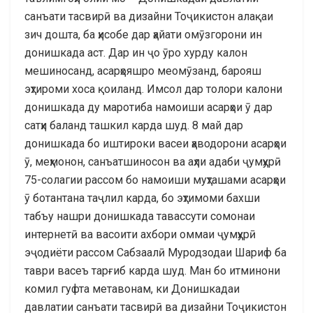
санъати тасвирӣ ва дизайни Тоҷикистон алақаи
зич дошта, ба ҳисобе дар ҳайати омӯзгорони ин
донишкада аст. Дар ин ҷо ӯро хурду калон
мешиносанд, асарҳояшро меомӯзанд, барояш
эҳтироми хоса қоиланд. Имсол дар толори калони
донишкада ду маротиба намоиши асарҳои ӯ дар
сатҳи баланд ташкил карда шуд. 8 май дар
донишкада бо иштироки васеи ҳаводорони асарҳои
ӯ, меҳмонон, санъатшиносон ва аҳли адаби ҷумҳурӣ
75-солагии рассом бо намоиши муҳташами асарҳои
ӯ ботантана таҷлил карда, бо эҳтимоми бахши
табъу нашри донишкада тавассути сомонаи
интернетӣ ва васоити ахбори оммаи ҷумҳурӣ
эҷодиёти рассом Сабзаалӣ Муродзодаи Шариф ба
таври васеъ тарғиб карда шуд. Ман бо итминони
комил гуфта метавонам, ки Донишкадаи
давлатии санъати тасвирӣ ва дизайни Тоҷикистон