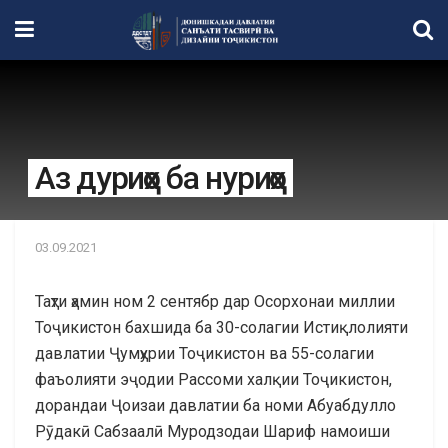
Аз дуриҳо ба нуриҳо
03.09.2021
Таҳти ҳамин ном 2 сентябр дар Осорхонаи миллии
Тоҷикистон бахшида ба 30-солагии Истиқлолияти
давлатии Ҷумҳурии Тоҷикистон ва 55-солагии
фаъолияти эҷодии Рассоми халқии Тоҷикистон,
дорандаи Ҷоизаи давлатии ба номи Абуабдулло
Рӯдакӣ Сабзаалӣ Муродзодаи Шариф намоиши