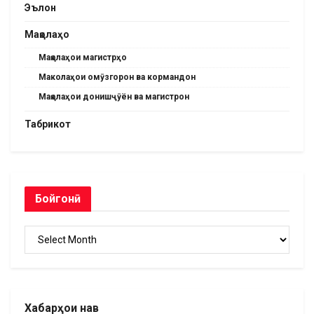
Эълон
Мақолаҳо
Мақолаҳои магистрҳо
Маколаҳои омӯзгорон ва кормандон
Мақолаҳои донишҷӯён ва магистрон
Табрикот
Бойгонӣ
Бойгонӣ
Хабарҳои нав