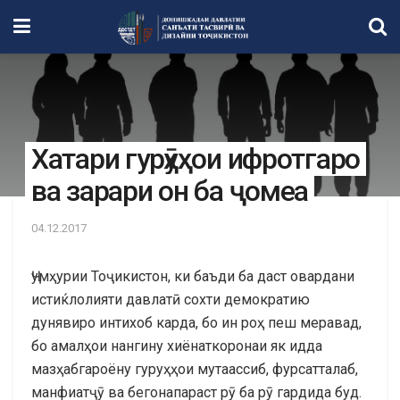
Хатари гурӯҳҳои ифротгаро
ва зарари он ба ҷомеа
04.12.2017
Ҷумҳурии Тоҷикистон, ки баъди ба даст овардани
истиќлолияти давлатӣ сохти демократию
дунявиро интихоб карда, бо ин роҳ пеш меравад,
бо амалҳои нангину хиёнаткоронаи як идда
мазҳабгароёну гуруҳҳои мутаассиб, фурсатталаб,
манфиатҷӯ ва бегонапараст рӯ ба рӯ гардида буд.