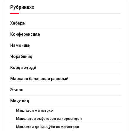
Рубрикахо
Хабарҳо
Конференсияҳо
Намоишҳо
Чорабиниҳо
Корҳои эҷодӣ
Маркази бачагонаи рассомӣ
Эълон
Мақолаҳо
Мақолаҳои магистрҳо
Маколаҳои омӯзгорон ва кормандон
Мақолаҳои донишҷӯён ва магистрон