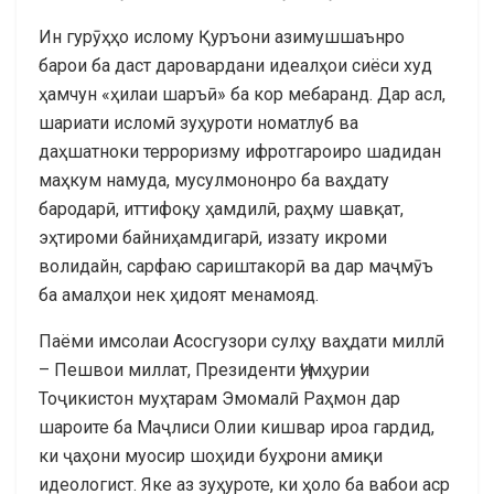
Ин гурӯҳҳо ислому Қуръони азимушшаънро
барои ба даст даровардани идеалҳои сиёси худ
ҳамчун «ҳилаи шаръӣ» ба кор мебаранд. Дар асл,
шариати исломӣ зуҳуроти номатлуб ва
даҳшатноки терроризму ифротгароиро шадидан
маҳкум намуда, мусулмононро ба ваҳдату
бародарӣ, иттифоқу ҳамдилӣ, раҳму шавқат,
эҳтироми байниҳамдигарӣ, иззату икроми
волидайн, сарфаю сариштакорӣ ва дар маҷмӯъ
ба амалҳои нек ҳидоят менамояд.
Паёми имсолаи Асосгузори сулҳу ваҳдати миллӣ
– Пешвои миллат, Президенти Ҷумҳурии
Тоҷикистон муҳтарам Эмомалӣ Раҳмон дар
шароите ба Маҷлиси Олии кишвар ироа гардид,
ки ҷаҳони муосир шоҳиди буҳрони амиқи
идеологист. Яке аз зуҳуроте, ки ҳоло ба вабои аср