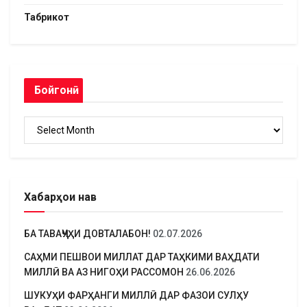
Табрикот
Бойгонӣ
Бойгонӣ
Хабарҳои нав
БА ТАВАҶҶУҲИ ДОВТАЛАБОН!
02.07.2026
САҲМИ ПЕШВОИ МИЛЛАТ ДАР ТАҲКИМИ ВАҲДАТИ
МИЛЛӢ ВА АЗ НИГОҲИ РАССОМОН
26.06.2026
ШУКУҲИ ФАРҲАНГИ МИЛЛӢ ДАР ФАЗОИ СУЛҲУ