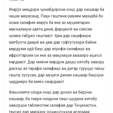
Имрӯз миқдори ҷонибдорони онҳо дар кишвар ба
чашм мерасанд. Паҳн гаштани равияи мазҳабӣ бо
номи салафия имрӯз ба яке аз муҳимтарин
масъалаҳои ҳаёти динӣ, фарҳангӣ ва сиёсии
ҷомеа табдил гаштааст. Ҳам дар саҳифаҳои
матбуоти даврӣ ва ҳам дар гуфтугузори байни
мардуми одӣ баҳс дар атрофи салафиҳо ва
ифротгароии он яке аз мақомҳои аввалро ишғол
кардааст. Дар миёни мардум даҳҳо китобу навору
дискҳо аз тарафи салафиҳо ва дигар гуруҳҳо пахш
гашта, хусусан, дар муҳити динии кишвар баҳсҳои
ҷиддиеро ба миён овардааст.
Фаъолияти озоди онҳо дар дохил ва беруни
кишвар, ба таври озодона паҳн шудани китобу
наворҳои таблиғотии салафия дар Тоҷикистон,
таҳсил дар марказу донишгоҳҳои исломии