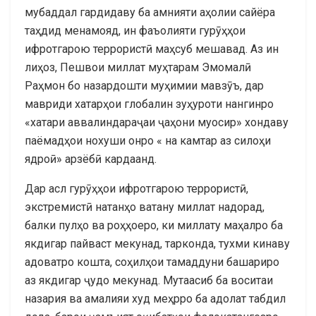
мубаддал гардидаву ба амнияти аҳолии сайёра
таҳдид менамояд, ин фаъолияти гурӯҳҳои
ифротгарою террористӣ маҳсуб мешавад. Аз ин
лиҳоз, Пешвои миллат муҳтарам Эмомалӣ
Раҳмон бо назардошти муҳимии мавзӯъ, дар
мавриди хатарҳои глобалин зуҳуроти нангинро
«хатари аввалиндараҷаи ҷаҳони муосир» хондаву
паёмадҳои нохуши онро « на камтар аз силоҳи
ядроӣ» арзёбӣ кардаанд.
Дар асл гурӯҳҳои ифротгарою террористӣ,
экстремистӣ натанҳо ватану миллат надорад,
балки пулҳо ва роҳҳоеро, ки миллату маҳалро ба
якдигар пайваст мекунад, тарконда, тухми кинаву
адоватро кошта, соҳилҳои тамаддуни башариро
аз якдигар ҷудо мекунад. Мутаасиб ба воситаи
назария ва амалияи худ меҳрро ба адолат табдил