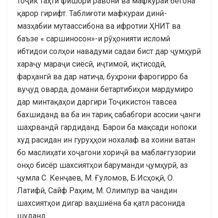
тоҷик таҳти фишори равонӣ ва мафкураи бегона
қарор гирифт. Таблиғоти мафкураи динӣ-
мазҳабии мутаассибона ва ифротии ҲНИТ ва
баъзе « саршиносон»-и рӯҳонияти исломӣ
ибтидои солҳои навадуми садаи бист дар ҷумҳурӣ
хараҷу мараҷи сиёсӣ, иҷтимоӣ, иқтисодӣ,
фарҳангӣ ва дар натиҷа, буҳрони фарогирро ба
вуҷуд оварда, домани бетартибиҳои мардумиро
дар минтақаҳои даргири Тоҷикистон тавсеа
бахшиданд ва ба ин тариқ сабабгори асосии ҷанги
шаҳрвандӣ гардиданд. Барои ба мақсади нопоки
худ расидан ин гуруҳҳои нохалаф ва хоини ватан
бо маслиҳати хоҷагони хориҷӣ ва маблағгузории
онҳо бисёр шахсиятҳои баруманди ҷумҳурӣ, аз
ҷумла С. Кенҷаев, М. Ғуломов, Б.Исҳоқӣ, О.
Латифӣ, Сайф Раҳим, М. Олимпур ва чандин
шахсиятҳои дигар ваҳшиёна ба қатл расонида
шуданд.