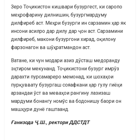
Зеро Тоҷикистон кишвари бузургест, ки саропо
меҳрофарину дилнишин, бузургмардуму
дилфиреб аст. Меҳри бузурги ин сарзамин ҳар як
инсони асилро дар дилу дар ҷон аст. Сарзамини
дилфиреб, макони бузургони хирад, оқилону
фарзонагон ва шӯҳратмандон аст.
Ватане, ки чун модари азиз дӯсташ медоранду
эҳтиром мекунанд. Тоҷикистони бузург имрӯз
дарахти пурсамареро мемонад, ки шохаҳои
пурқуввату бузургаш сояафкани ҳар гулу гиёҳи
арзандаи ӯст ва меваҳои рангину лазизаш
мардуми бонангу номӯс ва бодонишу баори он
машҳури дунё гаштаанд.
Ғанизода Ҷ.Ш., ректори ДДСТДТ