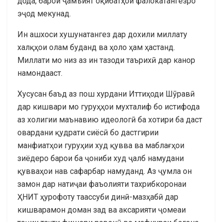
дода, барои ҷамъият оқибатҳои фалокатангезро
эҷод мекунад.
Ин ашхоси хушунатангез дар дохили миллату
халқҳои олам буданд ва ҳоло ҳам ҳастанд.
Миллати мо низ аз ин тазоди таърихӣ дар канор
намондааст.
Хусусан баъд аз пош хурдани Иттиҳоди Шӯравӣ
дар кишвари мо гуруҳҳои мухталиф бо истифода
аз холигии маънавию идеологӣ ба хотири ба даст
овардани қудрати сиёсӣ бо дастгирии
манфиатҳои гуруҳии худ қувва ва маблағҳои
зиёдеро барои ба ҷониби худ ҷалб намудани
қувваҳои нав сафарбар намуданд. Аз ҷумла он
замон дар натиҷаи фаъолияти тахрибкоронаи
ҲНИТ ҳурофоту таассуби динӣ-мазҳабӣ дар
кишварамон доман зад ва аксарияти ҷомеаи