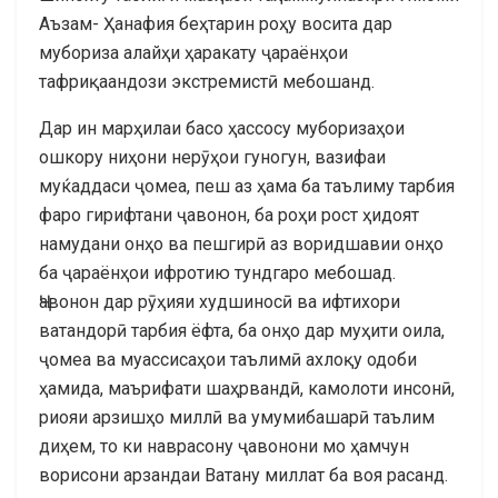
Аъзам- Ҳанафия беҳтарин роҳу восита дар
мубориза алайҳи ҳаракату ҷараёнҳои
тафриқаандози экстремистӣ мебошанд.
Дар ин марҳилаи басо ҳассосу муборизаҳои
ошкору ниҳони нерӯҳои гуногун, вазифаи
муќаддаси ҷомеа, пеш аз ҳама ба таълиму тарбия
фаро гирифтани ҷавонон, ба роҳи рост ҳидоят
намудани онҳо ва пешгирӣ аз воридшавии онҳо
ба ҷараёнҳои ифротию тундгаро мебошад.
Ҷавонон дар рӯҳияи худшиносӣ ва ифтихори
ватандорӣ тарбия ёфта, ба онҳо дар муҳити оила,
ҷомеа ва муассисаҳои таълимӣ ахлоқу одоби
ҳамида, маърифати шаҳрвандӣ, камолоти инсонӣ,
риояи арзишҳо миллӣ ва умумибашарӣ таълим
диҳем, то ки наврасону ҷавонони мо ҳамчун
ворисони арзандаи Ватану миллат ба воя расанд.