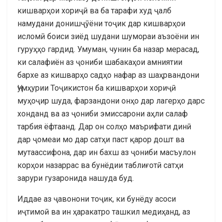
кишварҳои хориҷӣ ва ба тарафи худ ҷалб
намудани донишҷӯёни тоҷик дар кишварҳои
исломӣ боиси зиёд шудани шумораи аъзоёни ин
гуруҳҳо гардид. Умуман, чунин ба назар мерасад,
ки салафиён аз ҷониби шабакаҳои амниятии
бархе аз кишварҳо садҳо нафар аз шаҳрвандони
Ҷумҳурии Тоҷикистон ба кишварҳои хориҷӣ
муҳоҷир шуда, фарзандони онҳо дар лагерҳо дарс
хонданд ва аз ҷониби эмиссарони аҳли салаф
тарбия ёфтаанд. Дар он солҳо маърифати динӣ
дар ҷомеаи мо дар сатҳи паст қарор дошт ва
мутаассифона, дар ин бахш аз ҷониби масъулон
корҳои назаррас ва бунёдии таблиғотӣ сатҳи
зарури гузаронида нашуда буд.
Иддае аз ҷавонони тоҷик, ки бунёду асоси
иҷтимоӣ ва ин ҳаракатро ташкил медиҳанд, аз