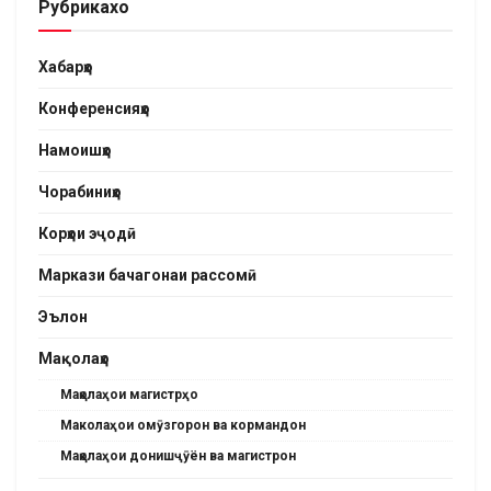
Рубрикахо
Хабарҳо
Конференсияҳо
Намоишҳо
Чорабиниҳо
Корҳои эҷодӣ
Маркази бачагонаи рассомӣ
Эълон
Мақолаҳо
Мақолаҳои магистрҳо
Маколаҳои омӯзгорон ва кормандон
Мақолаҳои донишҷӯён ва магистрон