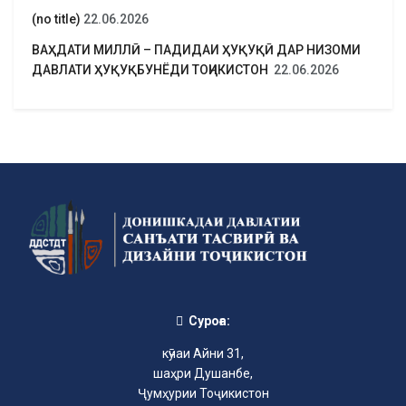
(no title)
22.06.2026
ВАҲДАТИ МИЛЛӢ – ПАДИДАИ ҲУҚУҚӢ ДАР НИЗОМИ
ДАВЛАТИ ҲУҚУҚБУНЁДИ ТОҶИКИСТОН
22.06.2026
Суроға:
кӯчаи Айни 31,
шаҳри Душанбе,
Ҷумҳурии Тоҷикистон