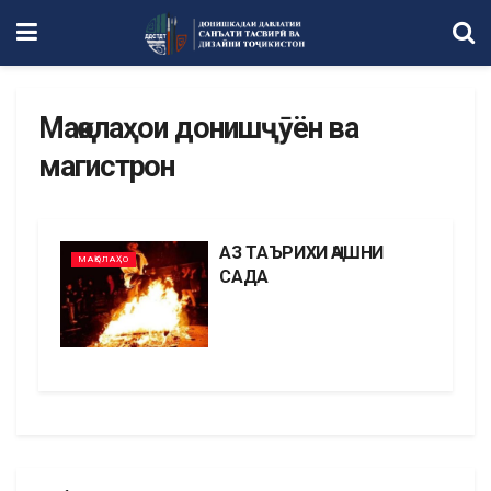
Мақолаҳои донишҷӯён ва
магистрон
АЗ ТАЪРИХИ ҶАШНИ
МАҚОЛАҲО
САДА