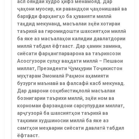
асл ояндаи худро ҳифз менамояд. Дар
ҷаҳони муосир, ки равандҳои ҷаҳонишавӣ ва
бархӯрди фарҳангҳо ба ҳуввияти миллӣ
таҳдид мекунанд, масъалаи эҳёи хотираи
таърихӣ ва гиромидошти шахсиятҳои миллӣ
ба яке аз масъалаҳои калидии давлатдории
миллӣ табдил ёфтааст. Дар ҳамин замина,
сиёсати фарҳангпарварона ва таърихсози
Асосгузори сулҳу ваҳдати миллӣ – Пешвои
миллат, Президенти Ҷумҳурии Тоҷикистон
муҳтарам Эмомалӣ Раҳмон аҳамияти
бузурги маънавӣ ва фалсафӣ касб мекунад.
Дар даврони соҳибистиқлолӣ масъалаи
бознигарии таърихи миллӣ, эҳёи ном ва
корномаи фарзандони сарсупурдаи миллат,
арҷгузорӣ ба шахсиятҳои таърихӣ ва
таҳкими худшиносии миллӣ ба яке аз
самтҳои меҳварии сиёсати давлатӣ табдил
ёфтааст.