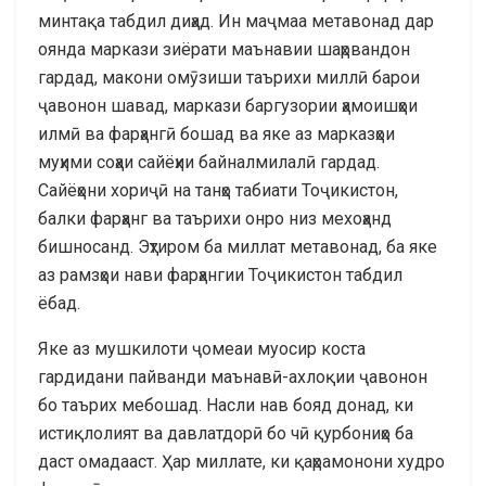
минтақа табдил диҳад. Ин маҷмаа метавонад дар
оянда маркази зиёрати маънавии шаҳрвандон
гардад, макони омӯзиши таърихи миллӣ барои
ҷавонон шавад, маркази баргузории ҳамоишҳои
илмӣ ва фарҳангӣ бошад ва яке аз марказҳои
муҳими соҳаи сайёҳии байналмилалӣ гардад.
Сайёҳони хориҷӣ на танҳо табиати Тоҷикистон,
балки фарҳанг ва таърихи онро низ мехоҳанд
бишносанд. Эҳтиром ба миллат метавонад, ба яке
аз рамзҳои нави фарҳангии Тоҷикистон табдил
ёбад.
Яке аз мушкилоти ҷомеаи муосир коста
гардидани пайванди маънавӣ-ахлоқии ҷавонон
бо таърих мебошад. Насли нав бояд донад, ки
истиқлолият ва давлатдорӣ бо чӣ қурбониҳо ба
даст омадааст. Ҳар миллате, ки қаҳрамонони худро