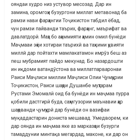
ояндаи худро низ устувор месозад. Дар ин
замина, оромгоҳи бузургони миллат метавонад ба
рамзи нави фарҳангии Тоҷикистон табдил ёбад,
чун рамзи пайванди таърих, фарҳанг, маърифат ва
давлатдорӣ. Маҳз бо аҳаммияти ҳамин омил бунёди
Маҷмааи эҳёи хотираи таърихӣ ва таҳкими ҳувияти
миллӣ дар пойтахти мамлакатамон имрӯз беш аз
пеш мубрамият пайдо мекунад. Бо назардошти
ин иқдоми ватандӯстона ва миллатпарваронаи
Раиси Маҷлиси миллии Маҷлиси Олии Ҷумҳурии
Тоҷикистон, Раиси шаҳри Душанбе муҳтарам
Рустами Эмомалӣ оид ба бунёди ин маҷмаа пурра
қобили дастгирӣ буда, саҳмгузории маънавии ҳар
шаҳрванди ҷумҳурӣ дар бунёди он вазифаи
муқаддастарин дониста мешавад. Умедворем, ки
дар оянда ин маҷмаа яке аз марказҳои бузурги
тамаддунии минтақа мегардад, маконе, ки дар он