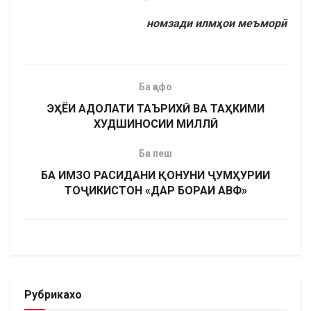
номзади илмҳои меъморӣ
Ба қафо
ЭҲЁИ АДОЛАТИ ТАЪРИХӢ ВА ТАҲКИМИ
ХУДШИНОСИИ МИЛЛӢ
Ба пеш
БА ИМЗО РАСИДАНИ ҚОНУНИ ҶУМҲУРИИ
ТОҶИКИСТОН «ДАР БОРАИ АВФ»
Рубрикахо