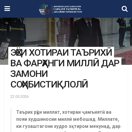
ЭҲЁИ ХОТИРАИ ТАЪРИХӢ
ВА ФАРҲАНГИ МИЛЛӢ ДАР
ЗАМОНИ
СОҲИБИСТИҚЛОЛӢ
22.05.2026
Таърих рӯҳи миллат, хотираи ҷамъиятӣ ва
пояи худшиносии миллӣ мебошад. Миллате,
ки гузаштагони худро эҳтиром мекунад, дар