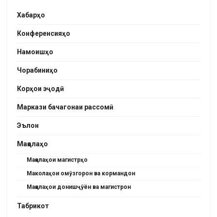
Хабарҳо
Конференсияҳо
Намоишҳо
Чорабиниҳо
Корҳои эҷодӣ
Маркази бачагонаи рассомӣ
Эълон
Мақолаҳо
Мақолаҳои магистрҳо
Маколаҳои омӯзгорон ва кормандон
Мақолаҳои донишҷӯён ва магистрон
Табрикот