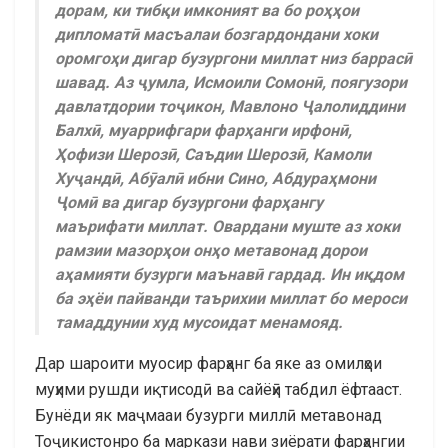
дорам, ки тибқи имконият ва бо роҳҳои
дипломатӣ масъалаи бозгардондани хоки
оромгоҳи дигар бузургони миллат низ баррасӣ
шавад. Аз ҷумла, Исмоили Сомонӣ, поягузори
давлатдории тоҷикон, Мавлоно Ҷалолиддини
Балхӣ, муаррифгари фарҳанги ирфонӣ,
Ҳофизи Шерозӣ, Саъдии Шерозӣ, Камоли
Хуҷандӣ, Абӯалӣ ибни Сино, Абдураҳмони
Ҷомӣ ва дигар бузургони фарҳангу
маърифати миллат. Овардани муште аз хоки
рамзии мазорҳои онҳо метавонад дорои
аҳамияти бузурги маънавӣ гардад. Ин иқдом
ба эҳёи пайванди таърихии миллат бо мероси
тамаддунии худ мусоидат менамояд.
Дар шароити муосир фарҳанг ба яке аз омилҳои
муҳими рушди иқтисодӣ ва сайёҳӣ табдил ёфтааст.
Бунёди як маҷмааи бузурги миллӣ метавонад
Тоҷикистонро ба маркази нави зиёрати фарҳангии