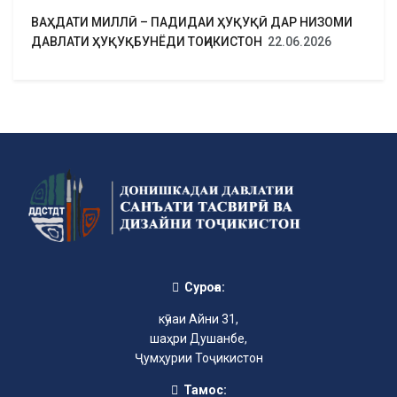
ВАҲДАТИ МИЛЛӢ – ПАДИДАИ ҲУҚУҚӢ ДАР НИЗОМИ
ДАВЛАТИ ҲУҚУҚБУНЁДИ ТОҶИКИСТОН
22.06.2026
Суроға:
кӯчаи Айни 31,
шаҳри Душанбе,
Ҷумҳурии Тоҷикистон
Тамос: