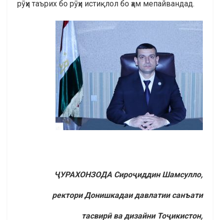
рӯҳи таърих бо рӯҳи истиқлол бо ҳам мепайвандад.
ҶУРАХОНЗОДА Сироҷиддин Шамсулло,
ректори Донишкадаи давлатии санъати
тасвирӣ ва дизайни Тоҷикистон,