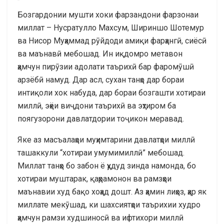
Бозгардонии мушти хоки фарзандони фарзонаи
миллат – Нусратулло Махсум, Шириншо Шотемур
ва Нисор Муҳаммад рӯйдоди амиқи фарҳангӣ, сиёсӣ
ва маънавӣ мебошад. Ин иқдомро метавон
ҳамчун пирӯзии адолати таърихӣ бар фаромӯшӣ
арзёбӣ намуд. Дар асл, сухан танҳо дар бораи
интиқоли хок набуда, дар бораи бозгашти хотираи
миллӣ, эҳёи виҷдони таърихӣ ва эҳтиром ба
поягузорони давлатдории тоҷикон меравад.
Яке аз масъалаҳои муҳимтарини давлатҳои миллӣ
ташаккули “хотираи умумимиллӣ” мебошад.
Миллат танҳо бо забон ё ҳудуд зинда намонда, бо
хотираи муштарак, қаҳрамонон ва рамзҳои
маънавии худ бақо хоҳад дошт. Аз ҳамин лиҳоз, ҳар як
миллате мекӯшад, ки шахсиятҳои таърихии худро
ҳамчун рамзи худшиносӣ ва ифтихори миллӣ