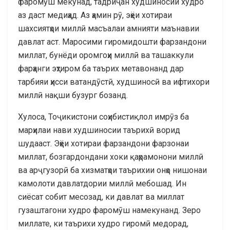
фаромӯш мекунад, тадриҷан худшиносии худро
аз даст медиҳад. Аз ҳамин рӯ, эҳёи хотираи
шахсиятҳои миллӣ масъалаи амнияти маънавии
давлат аст. Маросими гиромидошти фарзандони
миллат, бунёди оромгоҳи миллӣ ва ташаккули
фарҳанги эҳтиром ба таърих метавонанд дар
тарбияи ҳисси ватандӯстӣ, худшиносӣ ва ифтихори
миллӣ нақши бузург бозанд.
Хулоса,
Тоҷикистони соҳибистиқлол имрӯз ба
марҳилаи нави худшиносии таърихӣ ворид
шудааст. Эҳёи хотираи фарзандони фарзонаи
миллат, бозгардондани хоки қаҳрамонони миллӣ
ва арҷгузорӣ ба хизматҳои таърихии онҳо нишонаи
камолоти давлатдории миллӣ мебошад. Ин
сиёсат собит месозад, ки давлат ва миллат
гузаштагони худро фаромӯш намекунанд. Зеро
миллате, ки таърихи худро гиромӣ медорад,