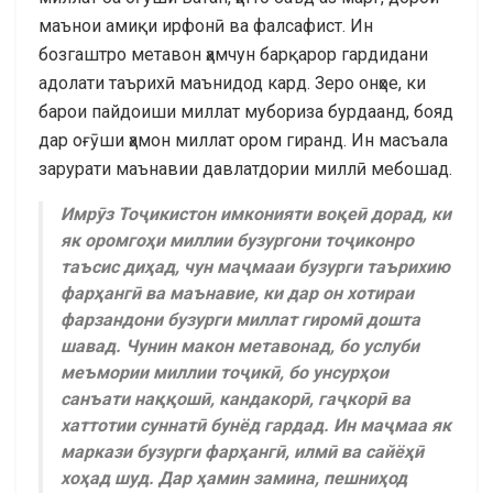
маънои амиқи ирфонӣ ва фалсафист. Ин
бозгаштро метавон ҳамчун барқарор гардидани
адолати таърихӣ маънидод кард. Зеро онҳое, ки
барои пайдоиши миллат мубориза бурдаанд, бояд
дар оғӯши ҳамон миллат ором гиранд. Ин масъала
зарурати маънавии давлатдории миллӣ мебошад.
Имрӯз Тоҷикистон имконияти воқеӣ дорад, ки
як оромгоҳи миллии бузургони тоҷиконро
таъсис диҳад, чун маҷмааи бузурги таърихию
фарҳангӣ ва маънавие, ки дар он хотираи
фарзандони бузурги миллат гиромӣ дошта
шавад. Чунин макон метавонад, бо услуби
меъмории миллии тоҷикӣ, бо унсурҳои
санъати наққошӣ, кандакорӣ, гаҷкорӣ ва
хаттотии суннатӣ бунёд гардад. Ин маҷмаа як
маркази бузурги фарҳангӣ, илмӣ ва сайёҳӣ
хоҳад шуд. Дар ҳамин замина, пешниҳод