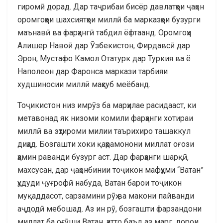
гиромӣ дорад. Дар таҷрибаи бисёр давлатҳои ҷаҳон
оромгоҳҳои шахсиятҳои миллӣ ба марказҳои бузурги
маънавӣ ва фарҳангӣ табдил ёфтаанд. Оромгоҳи
Алишер Навоӣ дар Ӯзбекистон, Фирдавсӣ дар
Эрон, Мустафо Камол Отатурк дар Туркия ва ё
Наполеон дар Фаронса маркази тарбияи
худшиносии миллӣ маҳсуб меёбанд.
Тоҷикистон низ имрӯз ба марҳилае расидааст, ки
метавонад як низоми комили фарҳанги хотираи
миллӣ ва эҳтироми милии таърихиро ташаккул
диҳад. Бозгашти хоки қаҳрамонони миллат оғози
ҳамин раванди бузург аст. Дар фарҳанги шарқӣ,
махсусан, дар ҷаҳонбинии тоҷикон мафҳуми “Ватан”
ҳудуди ҷуғрофӣ набуда, Ватан барои тоҷикон
муқаддасот, сарзамини рӯҳ ва макони пайванди
аҷдодӣ мебошад. Аз ин рӯ, бозгашти фарзандони
миллат ба оғӯши Ватан, ҳатто баъд аз марг, дорои