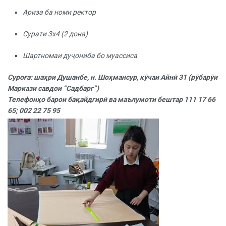
Ариза ба номи ректор
Сурати 3х4 (2 дона)
Шартномаи дуҷониба бо муассиса
Суроға: шаҳри Душанбе, н. Шоҳмансур, кӯчаи Айнӣ 31 (рӯбарӯи
Маркази савдои “Садбарг”)
Телефонҳо барои бақайдгирӣ ва маълумоти бештар 111 17 66
65; 002 22 75 95