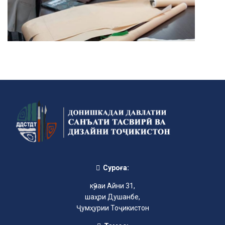
Суроға:
кӯчаи Айни 31,
шаҳри Душанбе,
Ҷумҳурии Тоҷикистон