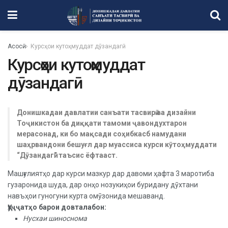
Асосӣ
Курсҳои кутоҳмуддат дӯзандагӣ
Курсҳои кутоҳмуддат
дӯзандагӣ
Донишкадаи давлатии санъати тасвирӣ ва дизайни
Тоҷикистон ба диққати тамоми ҷавондухтарон
мерасонад, ки бо мақсади соҳибкасб намудани
шаҳрвандони бешуғл дар муассиса курси кӯтоҳмуддати
“Дӯзандагӣ” таъсис ёфтааст.
Машғулиятҳо дар курси мазкур дар давоми ҳафта 3 маротиба
гузаронида шуда, дар онҳо нозукиҳои буридану дӯхтани
навъҳои гуногуни курта омӯзонида мешаванд.
Ҳуҷҷатҳо барои довталабон:
Нусхаи шиноснома