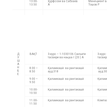
13.00-
Ҳурфсози ва Сабзаев
Менеҷмент 
13.50
А
Тошов Р
Д
ВАҚТ
3-курс – 1-1030106 Санъати
3-курс
У
тасвири ва нақша г.(20 ) А
тасвир
Ш
А
Н
8.00 –
Қаламкашӣ ва рангакашӣ
Қалам
Б
8.50
ауд.318
ауд.3
Е
9.00 –
Қаламкашӣ ва рангакашӣ
Қалам
9.50
10.00-
Қаламкашӣ ва рангакашӣ
Қалам
10.50
11.00-
Қаламкашӣ ва рангакашӣ
Компа
11.50