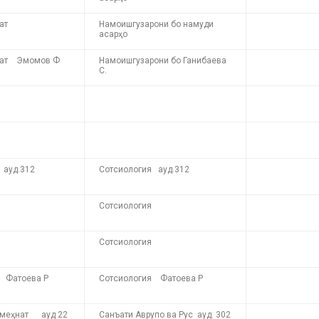
ат
Намоишгузарони бо намуди
асарҳо
ъат Эмомов Ф
Намоишгузарони бо Ганибаева
С.
 ауд.312
Сотсиология ауд.312
Сотсиология
Сотсиология
 Фатоева Р
Сотсиология Фатоева Р
 меҳнат ауд 22
Санъати Аврупо ва Рус ауд. 302