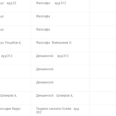
аҳо ауд 22
Фалсафа ауд 312
аҳо
Фалсафа
аҳо
Фалсафа
ҳо Раҷабов Қ.
Фалсафа Файзалиев О.
ауд.312
Диншиносӣ ауд.312
Диншиносӣ
Диншиносӣ
Шокиров Ҳ.
Диншиносӣ Шокиров Ҳ.
тисодии берун
Таърихи санъати Осиёи ауд.
302