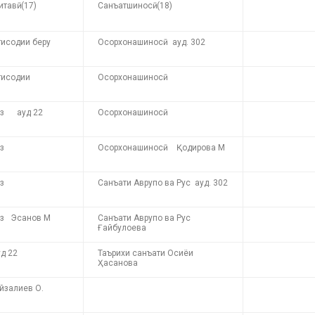
тавӣ (17)
Санъатшиносӣ (18)
тисодии беру
Осорхонашиносӣ ауд. 302
тисодии
Осорхонашиносӣ
рз ауд 22
Осорхонашиносӣ
з
Осорхонашиносӣ Қодирова М
з
Санъати Аврупо ва Рус ауд. 302
рз Эсанов М
Санъати Аврупо ва Рус
Ғайбулоева
д 22
Таърихи санъати Осиёи
Ҳасанова
залиев О.