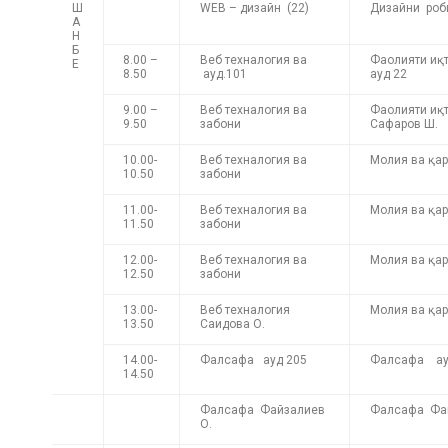
Ш
WEB – дизайн (22)
Дизайни роби
А
Н
Б
8.00 –
Веб техналогия ва
Фаолияти иқ
Е
8.50
ауд.101
ауд 22
9.00 –
Веб техналогия ва
Фаолияти иқ
9.50
забони
Сафаров Ш.
10.00-
Веб техналогия ва
Молия ва қа
10.50
забони
11.00-
Веб техналогия ва
Молия ва қар
11.50
забони
12.00-
Веб техналогия ва
Молия ва қар
12.50
забони
13.00-
Веб техналогия
Молия ва қа
13.50
Саидова О.
14.00-
Фалсафа ауд 205
Фалсафа ау
14.50
Фалсафа Файзалиев
Фалсафа Фай
О.