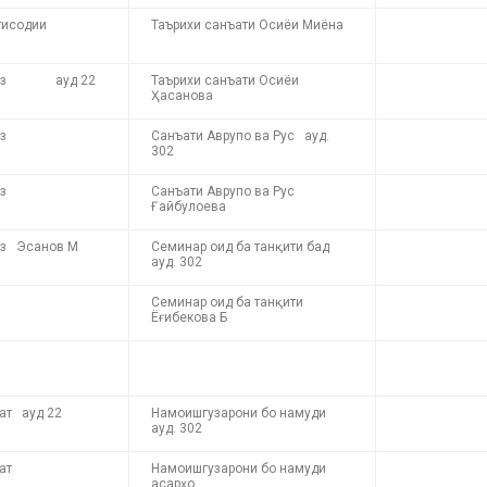
тисодии
Таърихи санъати Осиёи Миёна
қарз ауд 22
Таърихи санъати Осиёи
Ҳасанова
з
Санъати Аврупо ва Рус ауд.
302
з
Санъати Аврупо ва Рус
Ғайбулоева
рз Эсанов М
Семинар оид ба танқити бад
ауд. 302
Семинар оид ба танқити
Ёғибекова Б
ат ауд 22
Намоишгузарони бо намуди
ауд. 302
ат
Намоишгузарони бо намуди
асарҳо