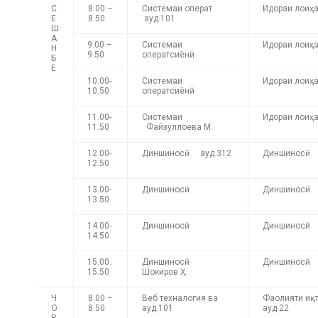
С
8.00 –
Системаи операт
Идораи лоиҳ
Е
8.50
ауд.101
Ш
А
9.00 –
Системаи
Идораи лоиҳ
Н
9.50
оператсиёнӣ
Б
Е
10.00-
Системаи
Идораи лоиҳ
10.50
оператсиёнӣ
11.00-
Системаи
Идораи лоиҳа
11.50
Файзуллоева М.
12.00-
Диншиносӣ ауд.312
Диншиносӣ 
12.50
13.00-
Диншиносӣ
Диншиносӣ
13.50
14.00-
Диншиносӣ
Диншиносӣ
14.50
15.00.
Диншиносӣ
Диншиносӣ 
15.50
Шокиров Ҳ.
Ч
8.00 –
Веб техналогия ва
Фаолияти иқ
О
8.50
ауд.101
ауд 22
Р