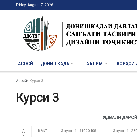
Friday, August 7, 2026
АСОСӢ
ДОНИШКАДА
ТАЪЛИМ
КОРҲОИ И
Асосӣ
Курси 3
Курси 3
ҶАДВАЛИ ДАРС
Д
ВАҚТ
3-курс 1–31030408 –
3-курс 1–26
У