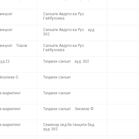
 меҳнат
Санъати Аврупо ва Рус
Ғайбулоева
 меҳнат
Санъати Аврупо ва Рус ауд.
302
 меҳнат Тошов
Санъати Аврупо ва Рус
Ғайбулоева
д 22
Таърихи санъат ауд. 302
залиев О.
Таърихи санъат
ва маркетинг
Таърихи санъат
а маркетинг
Таърихи санъат Эмомов Ф
а маркетинг
Семинар оид ба танқити бад
ауд. 302