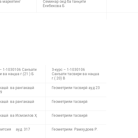
ва маркетинг
Семинар оид ба танқити
Ёғибекова Б
 – 1-1030106 Санъати
3-курс – 1-1030106
и ва нақша г.(21 ) Б
Санъати тасвири ва нақша
г.( 20) В
кашӣ ва рангакашӣ
Геометрияи тасвирӣ ауд 23
09
кашӣ ва рангакашӣ
Геометрияи тасвирӣ
кашӣ ва Исмоилов Ҳ
Геометрияи тасвирӣ
зитсия ауд. 317
Геометрияи Рамхудоев Р.