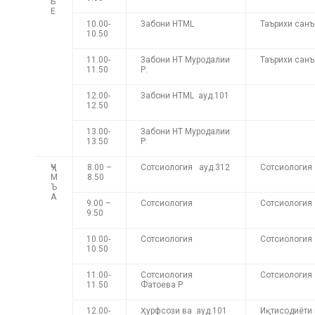
Б
Е
10.00-
Забони HTML
Таърихи санъ
10.50
11.00-
Забони HT Муродалии
Таърихи сан
11.50
Р.
12.00-
Забони HTML ауд.101
12.50
13.00-
Забони HT Муродалии
13.50
Р.
ҶУ
8.00 –
Сотсиология ауд.312
Сотсиология
М
8.50
Ъ
А
9.00 –
Сотсиология
Сотсиология
9.50
10.00-
Сотсиология
Сотсиология
10.50
11.00-
Сотсиология
Сотсиология
11.50
Фатоева Р
12.00-
Ҳурфсози ва ауд.101
Иқтисодиёти