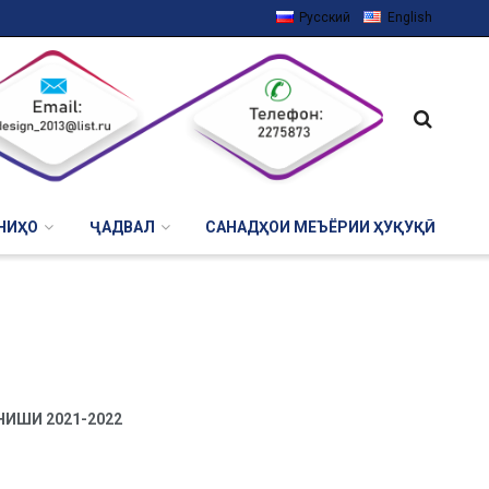
Русский
English
НИҲО
ҶАДВАЛ
САНАДҲОИ МЕЪЁРИИ ҲУҚУҚӢ
ИШИ 2021-2022