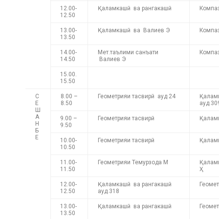
12.00-
Қаламкашӣ ва рангакашӣ
Компа
12.50
13.00-
Қаламкашӣ ва Валиев Э
Компа
13.50
14.00-
Мет.таълими санъати
Компа
14.50
Валиев Э
15.00.
15.50
С
8.00 –
Геометрияи тасвирӣ ауд 24
Қалам
Е
8.50
ауд.30
Ш
А
9.00 –
Геометрияи тасвирӣ
Қалам
Н
9.50
Б
Е
10.00-
Геометрияи тасвирӣ
Қалам
10.50
11.00-
Геометрияи Темурзода М
Қалам
11.50
Ҳ
12.00-
Қаламкашӣ ва рангакашӣ
Геомет
12.50
ауд.318
13.00-
Қаламкашӣ ва рангакашӣ
Геомет
13.50