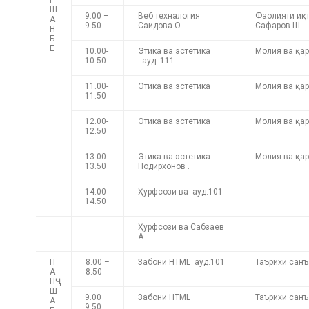
Ш
9.00 –
Веб техналогия
Фаолияти иқ
А
9.50
Саидова О.
Сафаров Ш.
Н
Б
Е
10.00-
Этика ва эстетика
Молия ва 
10.50
ауд. 111
11.00-
Этика ва эстетика
Молия ва қар
11.50
12.00-
Этика ва эстетика
Молия ва қар
12.50
13.00-
Этика ва эстетика
Молия ва қа
13.50
Нодирхонов .
14.00-
Ҳурфсози ва ауд.101
14.50
Ҳурфсози ва Сабзаев
А
П
8.00 –
Забони HTML ауд.101
Таърихи санъ
А
8.50
НҶ
Ш
9.00 –
Забони HTML
Таърихи санъ
А
9.50