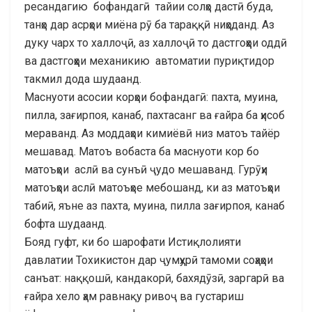
ресандагию бофандагӣ тайии солҳо дастӣ буда,
танҳо дар асрҳои миёна рӯ ба тараққӣ ниҳоданд. Аз
дуку чарх то халлоҷӣ, аз халлоҷӣ то дастгоҳҳои оддӣ
ва дастгоҳҳои механикию автоматии пуриқтидор
такмил дода шудаанд.
Маснуоти асосии корҳои бофандагӣ: пахта, муина,
пилла, зағирпоя, канаб, пахтасанг ва ғайра ба ҳисоб
мераванд. Аз моддаҳои кимиёвӣ низ матоъ тайёр
мешавад. Матоъ вобаста ба маснуоти кор бо
матоъҳои аслӣ ва сунъӣ ҷудо мешаванд. Гурӯҳи
матоъҳои аслӣ матоъҳое мебошанд, ки аз матоъҳои
табиӣ, яъне аз пахта, муина, пилла зағирпоя, канаб
бофта шудаанд.
Бояд гуфт, ки бо шарофати Истиқлолияти
давлатии Тоxикистон дар ҷумҳурӣ тамоми соҳаҳои
санъат: наққошӣ, кандакорӣ, бахядӯзӣ, заргарӣ ва
ғайра хело ҳам равнақу ривоҷ ва густариш