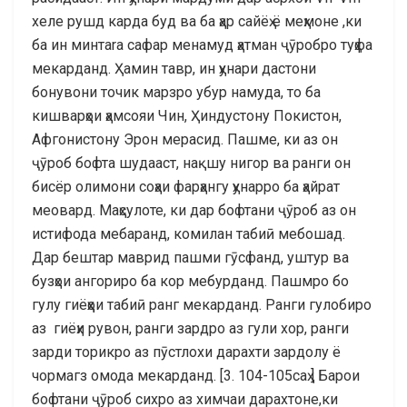
хеле рушд карда буд ва ба ҳар сайёҳ ё меҳмоне ,ки
ба ин минтаrа сафар менамуд ҳатман ҷӯробро туҳфа
мекарданд. Ҳамин тавр, ин ҳунари дастони
бонувони точик марзро убур намуда, то ба
кишварҳои ҳамсояи Чин, Ҳиндустону Покистон,
Афгонистону Эрон мерасид. Пашме, ки аз он
ҷӯроб бофта шудааст, нақшу нигор ва ранги он
бисёр олимони соҳаи фарҳангу ҳунарро ба ҳайрат
меовард. Маҳсулоте, ки дар бофтани ҷӯроб аз он
истифода мебаранд, комилан табиӣ мебошад.
Дар бештар маврид пашми гӯсфанд, уштур ва
бузҳои ангориро ба кор мебурданд. Пашмро бо
гулу гиёҳҳои табиӣ ранг мекарданд. Ранги гулобиро
аз гиёҳи рувон, ранги зардро аз гули хор, ранги
зарди торикро аз пӯстлохи дарахти зардолу ё
чормагз омода мекарданд. [3. 104-105саҳ ] Барои
бофтани ҷӯроб сихро аз химчаи дарахтоне,ки