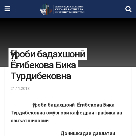
Ҷӯроби бадахшонӣ
Ёғибекова Бика
Турдибековна
21.11.2018
Ҷӯроби бадахшонӣ
Ёғибекова Бика
Турдибековна
омӯзгори кафедраи графика ва
санъатшиносии
Донишкадаи давлатии