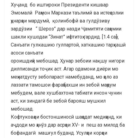
Хуҷанд бо иштироки Президенти кишвар
Эмомалӣ Раҳмон Маркази таълимӣ ва истеҳсолии
ҳунарҳои мардумӣ, қолинбофӣ ва гулдӯзиву
зардӯзии “ Шероз” дар назди Ҷамитяти саҳомии
шакли кушодаи “Зинат” ифтитоҳ гардид. [1.4 саҳ]
Санъати гулкашию гулпартоӣ, хаткашию тарҳкашӣ
асоси санъати
ороишдиҳӣ мебошад. Ҳунар зебоии нақшу нигори
дилписанди тоҷик аст. Агар одамони диёри мо
меҳнатдусту зебопараст намебуданд, мо ҳоло аз
лаззати тамошои фараҳбахши ин зебоӣ маҳрум
мебудем, вале хушбахтона табиати инсон чунин
аст, ки зиндагӣ бе зебоӣ барояш мушкил
мебошад.
Кофтуковҳои бостоншиносӣ шаҳодат медиҳанд, ки
аҷдоди мо ҳанӯз дар асрҳои XV- и пеш аз милод ба
бофандагӣ машғул буданд. Усулҳои корҳои