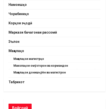
Намоишҳо
Чорабиниҳо
Корҳои эҷодӣ
Маркази бачагонаи рассомӣ
Эълон
Мақолаҳо
Мақолаҳои магистрҳо
Маколаҳои омӯзгорон ва кормандон
Мақолаҳои донишҷӯён ва магистрон
Табрикот
Бойгонӣ