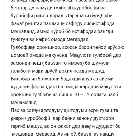
бештар ду намуди гулбофb,ҷӯроббофӣ ва
бурҷбофӣ ривоҷ дорад. Дар ҳунари бурҷбофӣ
фақат риштаи пашмини сафеду сиёҳ истифода
мешаванд, аммо ҷӯроб бо истифодаи рангҳои
гуногун ва нафис омода мегардад.
Гулбофиҳои ороиширо, асосан барои тeйҳои арӯсию
домодӣ омода мекунанд. Маҳсулоти гулбофӣ дар
замонҳои пеш ( баъзан то имрeз) ба шумули
талаботи маҳри арӯсӣ дохил карда мешуд.
Бинобар ин,бонувони бадахшӣ ҳанӯз аз айёми
кӯдакии фарзандаш ба омода кардани маҳсулоти
ороишии гулбофӣ аз синни 10 – 12 солагӣ ҷалб
менамоянд.
Пас аз солҳои ҳафтодуму ҳаштодуми асри гузашта
ҳунари ҷуроббофӣ дар байни занону духтарон
тарғиб мешуд ва он фақат дар деҳоти дурдаст ба
мушоҳида мерасид. Аз ин рӯ, баъзе аз нақшу