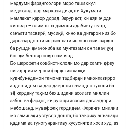
мардуми фарҳангсолори моро ташаккул
медиханд, дар маркази диққати Ҳукумати
мамлакат қарор дорад. Зарур аст, ки аҳли эҷоди
кишвар – олимон, ходимони адабиёту театр,
санъати тасвирӣ, мусиқӣ, кино ва дигарон низ бо
дарназардошти ин рисолати инсонсозии фарҳанг
ба рушди ҳамаҷониба ва мунтазами он таваҷҷуҳи
боз ҳам бештар зоҳир намоянд.
Бо шарофати соҳибистиқлоли мо дар самти ҳифзу
нигаҳдории мероси фарҳангии халқи
куҳанбунёдамон тамоми тадбирҳои имконпазирро
андешидем ва дар даврони начандон тўлонӣ ба
эҳё кардану таҳким бахшидани асолати миллии
забон ва фарҳанг, ки рукнҳои асосии давлатдорӣ
мебошанд, муваффақ гардидем. Фарҳанги миллии
мо заминаҳои устувор дошта, бо таъриху анъанаҳои
қадима ва гуногунрангиву хусусиятҳои хоси худ, аз