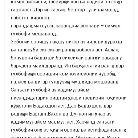
композитсионӣ, тасвирҳои хос ва нодири он зоҳир
гаштааст. Дар ин тасвир бештар гули шамшод,
наботот, ҳайвонот,
парандаҳо,махсусан,парандаиафсонавӣ – симурғ
гулбофӣ мешаванд.
Зебогии ороишу нақшу нигор аз ҷилову дурахш
ва таносуби силсилаи рангҳо вобаста аст. Аслан,
бонувони бадахшӣ ба силсилаи рангҳои равшану
барҷаста майл доранд. Ин барҷастагии рангҳо дар
гулбофиҳои ороишии композитсионии ҷӯробҳо,
паласҳо ва дигар гулдӯзиҳо мушҳоида мешаванд.
Санъати гулбофӣ аз қадимулайём
писандидатарин риштаи ҳунари тасвирии тоҷикони
кӯҳистони Бадахшон аст. Дар Бадахшон, дар
водиҳои Бартанг,Вахон ва Шуғнон ин ҳунар аз
қадиммулайём маъмул аст. Ҳарчанд санъати
гулбофии онҳо аз ҷиҳати ороиш ва истифодаи рангҳо
аз ҳамдигар фарқ мекунанд. Масалан, дар Вахон