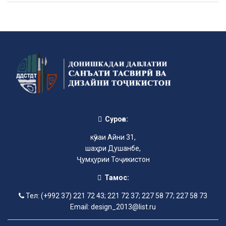
Суроға:
кӯчаи Айни 31,
шаҳри Душанбе,
Ҷумҳурии Тоҷикистон
Тамос:
Тел: (+992 37) 221 72 43; 221 72 37; 227 58 77; 227 58 73
Email: design_2013@list.ru