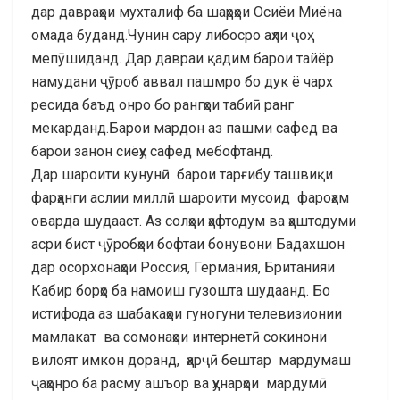
дар давраҳои мухталиф ба шаҳрҳои Осиёи Миёна
омада буданд.Чунин сару либосро аҳли ҷоҳ
мепӯшиданд. Дар давраи қадим барои тайёр
намудани ҷӯроб аввал пашмро бо дук ё чарх
ресида баъд онро бо рангҳои табиӣ ранг
мекарданд.Барои мардон аз пашми сафед ва
барои занон сиёҳу сафед мебофтанд.
Дар шароити кунунӣ барои тарғибу ташвиқи
фарҳанги аслии миллӣ шароити мусоид фароҳам
оварда шудааст. Аз солҳои ҳафтодум ва ҳаштодуми
асри бист ҷӯробҳои бофтаи бонувони Бадахшон
дар осорхонаҳои Россия, Германия, Британияи
Кабир борҳо ба намоиш гузошта шудаанд. Бо
истифода аз шабакаҳои гуногуни телевизионии
мамлакат ва сомонаҳои интернетӣ сокинони
вилоят имкон доранд, ҳарҷӣ бештар мардумаш
ҷаҳонро ба расму ашъор ва ҳунарҳои мардумӣ