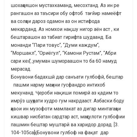
шохаҳояшон мустахкаманд, месохтанд. Аз ин рe
рангашон аз таъсири обу офтоб тағйир намеёфт
ва солҳои дароз одамон аз он истифода
мекарданд. Аз номхои нақшу нигор аён аст , ки
бештарашон аз табиат гирифта шудаанд. Ба
монанди “Пари товус“, “Думи каждум“,
“Моршакл“, “Ориёгул”, “Камони Рустам”, “Абри
сари кeҳ “ ,умуман шумораашон то ба 60 намуд
мерасад.
Бонувони бадахшӣ дар санъати гулбофӣ, бештар
пашми нарму маҳини гусфандро интихоб
мекунанд. Ҷeроби нақиши помирӣ аз қадим то
имрӯз шуҳрати худро гум накрдааст. Азбаски боду
ҳавои ин музофоти мамлакат аз дигар минтаrаҳои
кишвар нисбатан сардтар аст, маҳсулоти гулбофии
пашмин бештар муштарӣ ва харидор дорад. [3.
104-105саҳ] Бонувони гулбоф на фақат дар