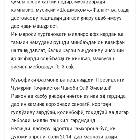
ҷумла осори хаттии нодир, мусаввараҳои
камназир, мусиқии «Шашмақом»,«Фалак» ва садҳо
дастоварду падидаҳои дигари ҳунару адаб имрўз
дар ҷаҳон машҳур аст.
Ин мероси пурѓановати миллиро ҳифз кардан ва
таъмин намудани рушди минбаъдаи он вазифаи
на танҳо давлат, балки қарзи виҷдониву инсонии
ҳар як фарди соҳибфарҳанги кишвар, махсусан
зиёиён мебошад». [5. 3 саҳ]
Мувофиқи фармонҳо ва пешниҳодҳои Президенти
Ҷумҳурии Тоҷикистон Ҷаноби Олӣ Эмомалӣ
Раҳмон ва касбу ҳунарҳои ниёгон аз нав эҳё гардида,
дар ин замина корхонаҳои саноатӣ, коргоҳҳои
гулдӯзиву зардӯзӣ, қолинбофӣ, тоқидӯзӣ ва дигар
либосҳои миллӣ ташкил гардиданд.
Натиҷаи дастуру ҳидоятҳои ғамхорона буд, ки
дуюми апрели соли 2014 дар маркази шаҳри