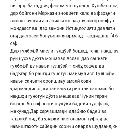
нигорҳо ба тадриҷ фаромeш шуданд. Хушбахтона,
дар бойгони Маркази эҷодиёти халқ ва фарҳанги
вилоят нусхаи аксарияти ин нақшу нигор маҳфуз
мондааст ва дар замони Истиқлолияти давлатӣ
онҳо дастраси бонувони ҳунарманд гардиданд. [4.6
саҳ].
Дар гулбофӣ мисли гулдӯзӣ бошад, танҳо нақш аз
рӯи нусха дӯхта мешавад.Аслан. дар санъати
гулбофӣ ду навъи гулдӯзӣ – сиёҳу сафед ва
бадътар бо рангҳои гуногун маъмул аст. Гулбофӣ
навъи санъати ороишиву амалӣ соҳаи
ҳунармандиест, ки таввасути риштаи пашмин бо
нақшҳои гуногун дӯхта мешавад.Чунин тарзи
бофтан бо нафосати шукӯҳии бадеии худ фарқ
мекунад.Дар сарчашмаҳои адабию бадеӣ ва
таърихӣ оид ба ҳунарҳои ниёгонамон гуфтаҳо ва
навиштаxоти сайёҳони хориҷӣ оварда шудаанд,ки