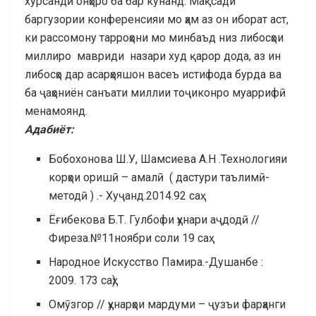
хурсандӣ онҳоро ба бар кунанд. Мақсади
баргузории конференсияи мо ҳам аз он иборат аст,
ки рассомону тарроҳони мо минбаъд низ либосҳои
миллиро мавриди назари худ қарор дода, аз ин
либосҳо дар асарҳояшон васеъ истифода бурда ва
ба ҷаҳониён санъати миллии тоҷиконро муаррифӣ
менамоянд.
Адабиёт:
Бобоxонова Ш.У, Шамсиева А.Н .Технологияи
корҳои оришӣ – амалӣ ( дастури таълимӣ-
методӣ ) .- Хуҷанд.2014.92 саҳ
Ёғибекова Б.Т. Гулбофи ҳунари аҷдодӣ //
Фирeза.№11ноябри соли 19 саҳ
Народное Искусство Памира.-Душанбе :
2009. 173 саҳ)
Омӯзгор // ҳунарҳои мардуми – ҷузъи фарҳанги