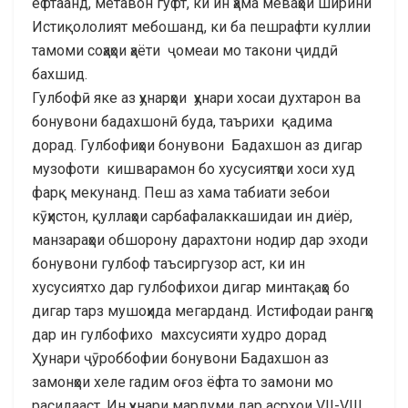
ёфтаанд, метавон гуфт, ки ин ҳама меваҳои ширини
Истиқололият мебошанд, ки ба пешрафти куллии
тамоми соҳаҳои ҳаёти ҷомеаи мо такони ҷиддӣ
бахшид.
Гулбофӣ яке аз ҳунарҳои ҳунари хосаи духтарон ва
бонувони бадахшонӣ буда, таърихи қадима
дорад. Гулбофиҳои бонувони Бадахшон аз дигар
музофоти кишварамон бо хусусиятҳои хоси худ
фарқ мекунанд. Пеш аз хама табиати зебои
кӯҳистон, қуллаҳои сарбафалаккашидаи ин диёр,
манзараҳои обшорону дарахтони нодир дар эxоди
бонувони гулбоф таъсиргузор аст, ки ин
хусусиятхо дар гулбофихои дигар минтақаҳо бо
дигар тарз мушоҳида мегарданд. Истифодаи рангҳо
дар ин гулбофихо махсусияти худро дорад
Ҳунари ҷӯроббофии бонувони Бадахшон аз
замонҳои хеле rадим оғоз ёфта то замони мо
расидааст. Ин ҳунари мардуми дар асрхои VII-VIII