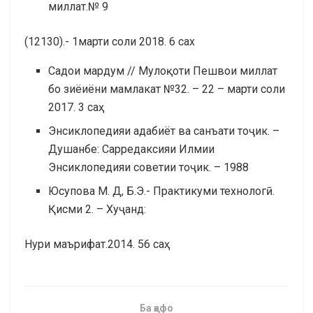
миллат.№ 9
(12130).- 1марти соли 2018. 6 сах
Садои мардум // Мулоқоти Пешвои миллат
бо зиёиёни мамлакат №32. – 22 – марти соли
2017. 3 саҳ.
Энсиклопедияи адабиёт ва санъати тоҷик. –
Душанбе: Сарредаксияи Илмии
Энсиклопедияи советии тоҷик. – 1988
Юсупова М. Д, Б.Э.- Практикуми технологӣ.
Қисми 2. – Хуҷанд:
Нури маърифат.2014. 56 саҳ
Ба қафо