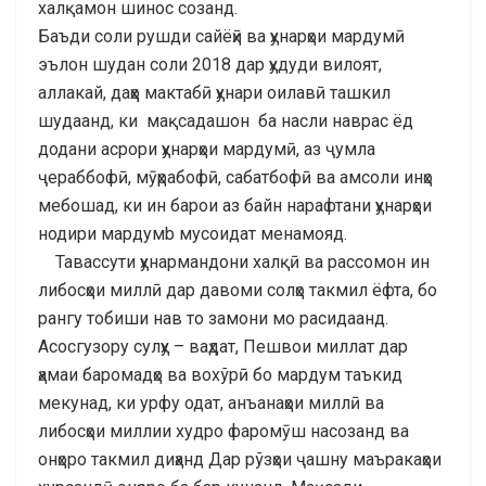
халқамон шинос созанд.
Баъди соли рушди сайёҳӣ ва ҳунарҳои мардумӣ
эълон шудан соли 2018 дар ҳудуди вилоят,
аллакай, даҳҳо мактабӣ ҳунари оилавӣ ташкил
шудаанд, ки мақсадашон ба насли наврас ёд
додани асрори ҳунарҳои мардумӣ, аз ҷумла
ҷeраббофӣ, мӯҳрабофӣ, сабатбофӣ ва амсоли инҳо
мебошад, ки ин барои аз байн нарафтани ҳунарҳои
нодири мардумb мусоидат менамояд.
Тавассути ҳунармандони халқӣ ва рассомон ин
либосҳои миллӣ дар давоми солҳо такмил ёфта, бо
рангу тобиши нав то замони мо расидаанд.
Асосгузору сулҳу – ваҳдат, Пешвои миллат дар
ҳамаи баромадҳо ва вохўрӣ бо мардум таъкид
мекунад, ки урфу одат, анъанаҳои миллӣ ва
либосҳои миллии худро фаромӯш насозанд ва
онҳоро такмил диҳанд Дар рўзҳои ҷашну маъракаҳои