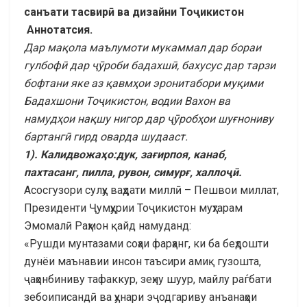
санъати тасвирӣ ва дизайни Тоҷикистон
Аннотатсия.
Дар мақола маълумоти мукаммал дар бораи
гулбофӣ дар ҷӯроби бадахшӣ, бахусус дар тарзи
бофтани яке аз қавмҳои эронитабори муқими
Бадахшони Тоҷикистон, водии Вахон ва
намудҳои нақшу нигор дар ҷӯробҳои шуғнониву
бартангӣ гирд оварда шудааст.
1). Калидвожаҳо:дук, зағирпоя, канаб,
пахтасанг, пилла, рувон, симурғ, халлоҷӣ.
Асосгузори сулҳу ваҳдати миллӣ – Пешвои миллат,
Президенти Ҷумҳурии Тоҷикистон муҳтарам
Эмомалӣ Раҳмон қайд намуданд:
«Рушди мунтазами соҳаи фарҳанг, ки ба беҳдошти
дунёи маънавии инсон таъсири амиқ гузошта,
ҷаҳонбиниву тафаккур, зеҳну шуур, майлу раѓбати
зебоиписандӣ ва ҳунари эҷодгариву анъанаҳои