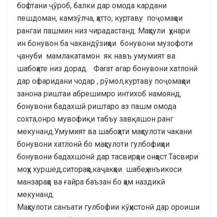
бофтани ҷӯроб, балки дар омода кардани
пешдоман, камзӯлча, ҳатто, куртаву поҷомаҳои
рангаи пашмин низ чирадастанд. Маҳсули ҳунари
ин бонувон ба чакандӯзиҳои бонувони музофоти
ҷануби мамлакатамон як навъ умумият ва
шабоҳате низ дорад. Фаrат агар бонувони хатлонӣ
дар офаридани чодар , рӯмол,куртаву поҷомаҳои
занона риштаи абрешимро интихоб намоянд,
бонувони бадахшӣ риштаро аз пашм омода
сохта,онро мувофиқи табъу завқашон ранг
мекунанд.Умумият ва шабоҳати маҳсулоти чакани
бонувони хатлонӣ бо маҳсулоти гулбофиҳои
бонувони бадахшонӣ дар тасвирҳои онҳост.Тасвири
моҳу хуршед,ситораҳо,каҷакҳои шабеҳ,инъикоси
манзараҳо ва ғайра баъзан бо ҳам наздикӣ
мекунанд.
Маҳсулоти санъати гулбофии кӯҳистонӣ дар ороиши