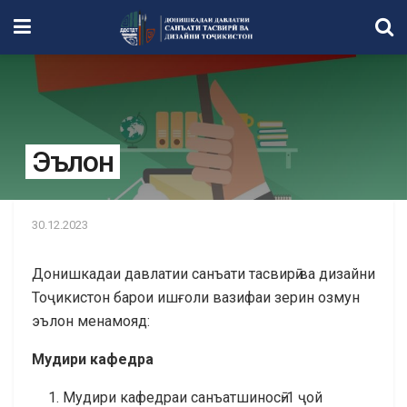
Эълон
30.12.2023
Донишкадаи давлатии санъати тасвирӣ ва дизайни
Тоҷикистон барои ишғоли вазифаи зерин озмун
эълон менамояд:
Мудири кафедра
Мудири кафедраи санъатшиносӣ-1 ҷой