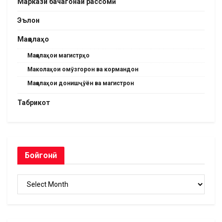
Маркази бачагонаи рассомӣ
Эълон
Мақолаҳо
Мақолаҳои магистрҳо
Маколаҳои омӯзгорон ва кормандон
Мақолаҳои донишҷӯён ва магистрон
Табрикот
Бойгонӣ
Бойгонӣ