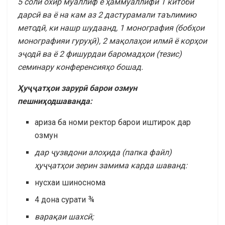
5 соли охир муаллиф ё ҳаммуаллифи 1 китоби
дарсӣ ва ё на кам аз 2 дастурамали таълимию
методӣ, ки нашр шудаанд, 1 монография (бобҳои
монографияи гуруҳӣ), 2 мақолаҳои илмӣ ё корҳои
эҷодӣ ва ё 2 фишурдаи баромадҳои (тезис)
семинару конференсияҳо бошад.
Ҳуҷҷатҳои зарурӣ барои озмун
пешниҳодшаванда:
ариза ба номи ректор барои иштирок дар
озмун
дар ҷузвдони алоҳида (папка файл)
ҳуҷҷатҳои зерин замима карда шаванд:
нусхаи шиноснома
4 дона сурати ¾
вара
қ
аи шахсӣ;