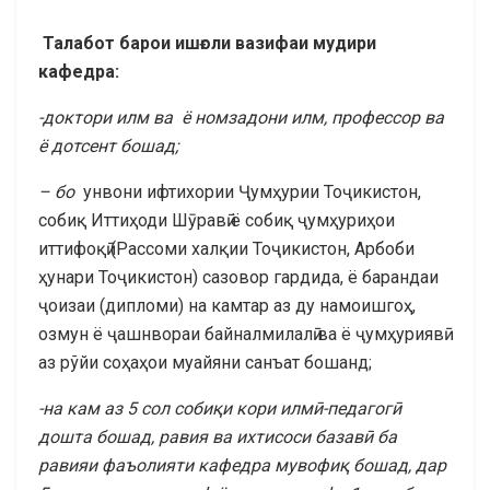
Талабот барои ишғоли вазифаи мудири
кафедра:
-доктори илм ва ё номзадони илм, профессор ва
ё дотсент бошад;
– бо
унвони ифтихории Ҷумҳурии Тоҷикистон,
собиқ Иттиҳоди Шӯравӣ ё собиқ ҷумҳуриҳои
иттифоқӣ (Рассоми халқии Тоҷикистон, Арбоби
ҳунари Тоҷикистон) сазовор гардида, ё барандаи
ҷоизаи (дипломи) на камтар аз ду намоишгоҳ,
озмун ё ҷашнвораи байналмилалӣ ва ё ҷумҳуриявӣ
аз рўйи соҳаҳои муайяни санъат бошанд;
-на кам аз 5 сол собиқи кори илмӣ-педагогӣ
дошта бошад, равия ва ихтисоси базавӣ ба
равияи фаъолияти кафедра мувофиқ бошад, дар