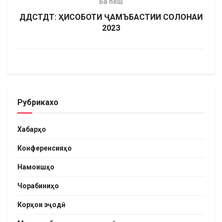
Ба пеш
ДДСТДТ: ҲИСОБОТИ ҶАМЪБАСТИИ СОЛОНАИ
202З
Рубрикахо
Хабарҳо
Конференсияҳо
Намоишҳо
Чорабиниҳо
Корҳои эҷодӣ