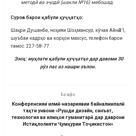
методӣ ва эҷодӣ (шакли №16) мебошад.
Суроға барои қабули ҳуҷҷатҳо:
Шаҳри Душанбе, ноҳияи Шоҳмансур, кӯчаи Айнӣ 31,
шуъбаи кадрҳо ва корҳои махсус, телефон барои
тамос: 227-58-77.
Эзоҳ: муҳлати қабули ҳуҷҷатҳо дар давоми 30
рӯз пас аз нашри эълон.
Ба қафо
Конференсияи илмӣ-назариявии байналмилалӣ
таҳти унвони «Рушди дизайн, санъат,
технология ва илмҳои гуманитарӣ дар даврони
Истиқлолияти Ҷумҳурии Тоҷикистон»