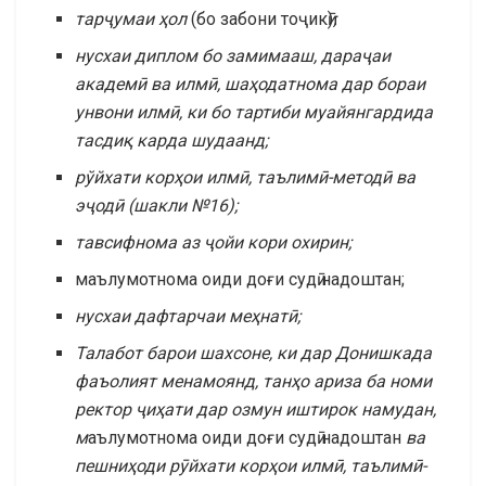
тарҷумаи
ҳол
(бо забони тоҷикӣ)
;
нусхаи диплом
бо замимааш
, дараҷаи
академ
ӣ
ва илмӣ, шаҳодатнома дар бораи
унвони илмӣ, ки бо тартиби муайянгардида
тасдиқ карда шудаанд;
рўйхати корҳои илмӣ
,
таълимӣ-методӣ
ва
эҷодӣ (шакли №16)
;
тавсифнома аз ҷойи кори охирин;
маълумотнома оиди доғи судӣ надоштан;
нусхаи дафтарчаи меҳнатӣ
;
Талабот барои шахсоне, ки дар Донишкада
фаъолият менамоянд, танҳо ариза ба номи
ректор ҷиҳати дар озмун иштирок намудан,
м
аълумотнома оиди доғи судӣ надоштан
ва
пешниҳоди рӯйхати корҳои илмӣ, таълимӣ-