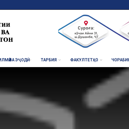
ЛМӢ ВА ЭҶОДӢ
ТАРБИЯ
ФАКУЛТЕТҲО
ЧОРАБИ