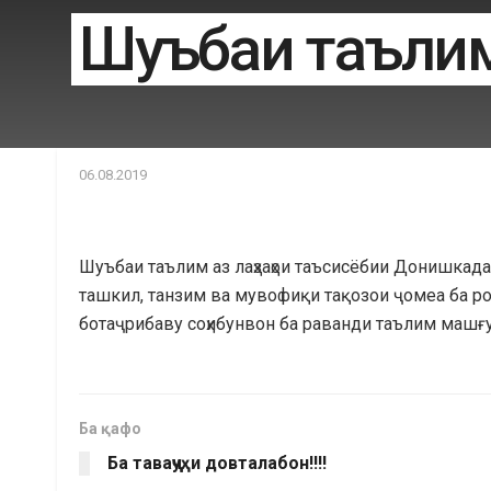
Шуъбаи таъли
06.08.2019
Шуъбаи таълим аз лаҳзаҳои таъсисёбии Донишкада
ташкил, танзим ва мувофиқи тақозои ҷомеа ба ро
ботаҷрибаву соҳибунвон ба раванди таълим машғу
Ба қафо
Ба таваҷҷуҳи довталабон!!!!