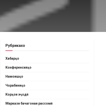
Рубрикахо
Хабарҳо
Конференсияҳо
Намоишҳо
Чорабиниҳо
Корҳои эҷодӣ
Маркази бачагонаи рассомӣ