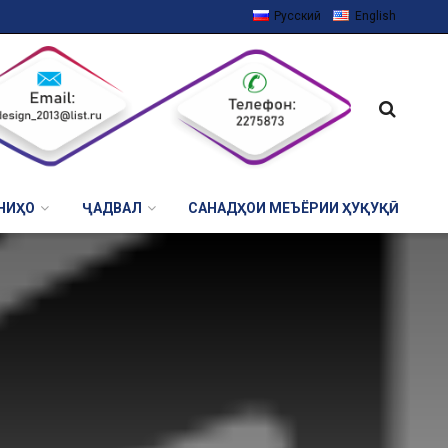
Русский
English
НИҲО
ҶАДВАЛ
САНАДҲОИ МЕЪЁРИИ ҲУҚУҚӢ