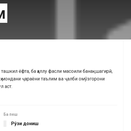
м
 ташкил ёфта, ба ҳаллу фасли масоили банақшагирӣ,
ҳ мондани ҷараёни таълим ва ҷалби омӯзгорони
л аст.
Ба пеш
Рӯзи дониш